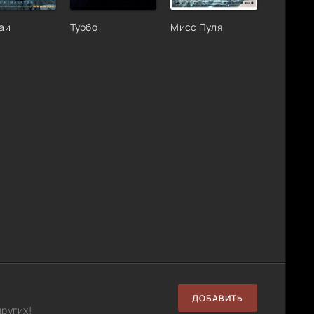
аи
Турбо
Мисс Пуля
ДОБАВИТЬ
ругих!