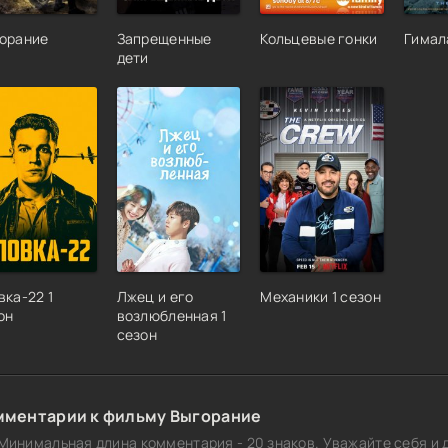
орание
Запрещенные
Кольцевые гонки
Гимал
дети
вка-22 1
Лжец и его
Механики 1 сезон
он
возлюбленная 1
сезон
мментарии к фильму Выгорание
Минимальная длина комментария - 20 знаков. Уважайте себя и д