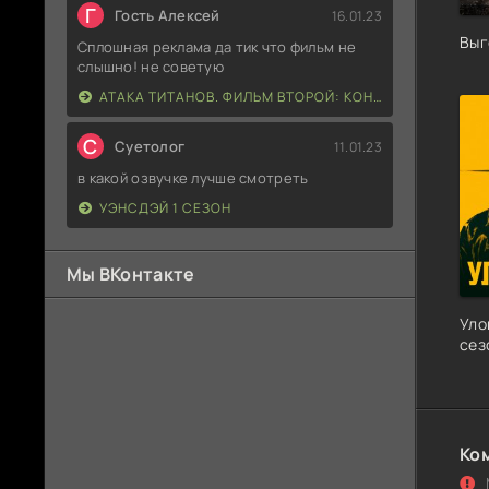
Г
Гость Алексей
16.01.23
Выг
Сплошная реклама да тик что фильм не
слышно! не советую
АТАКА ТИТАНОВ. ФИЛЬМ ВТОРОЙ: КОНЕЦ СВЕТА
С
Суетолог
11.01.23
в какой озвучке лучше смотреть
УЭНСДЭЙ 1 СЕЗОН
Мы ВКонтакте
Уло
сез
Ко