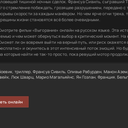
зловещей тишиной ночных сделок. Франсуа Сивиль, сыгравший Т
Его стремление побеждать, грозящее разрушением, передано с т
порывы скорости за каждым манёвром. Но чем ярче огни трека, 
трещины жизни становятся всё более очевидными.
Смотрите фильм «Выгорание» онлайн на русском языке. Эта ист
семью и чем может обернуться выбор в критический момент. На к
Сможет ли он вовремя выйти на верный путь, или риск окажетс
бесплатно» и окунитесь в этот интенсивный поток эмоций. Но б
на которые найти не так-то просто, пока ревущий мотор продолж
боевик
,
триллер
,
Франсуа Сивиль
,
Оливье Рабурден
,
Манон Азем
вейк
,
Люк Шварц
,
Марио Магальяйнс
,
Ян Гозлан
,
Франция
,
Бель
еть онлайн