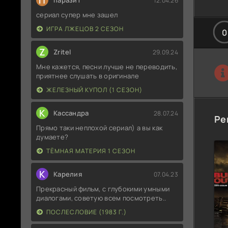
П
паразит
12.04.26
сериал супер мне зашел
ИГРА ЛЖЕЦОВ 2 СЕЗОН
0
Z
Zritel
29.09.24
Мне кажется, песни лучше не переводить,
приятнее слушать в оригинале
ЖЕЛЕЗНЫЙ КУПОЛ (1 СЕЗОН)
К
Кассандра
28.07.24
Ре
Прямо таки неплохой сериал) а вы как
думаете?
ТЁМНАЯ МАТЕРИЯ 1 СЕЗОН
К
Карелия
07.04.23
Прекрасный фильм, с глубокими умными
диалогами, советую всем посмотреть..
ПОСЛЕСЛОВИЕ (1983 Г.)