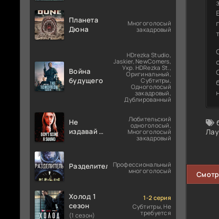
Планета
Многоголосый
Дюна
закадровый
HDrezka Studio,
Jaskier, NewComers,
Укр. HDRezka St.,
Война
Оригинальный,
будущего
Субтитры,
Одноголосый
закадровый,
Дублированный
Любительский
Не
одноголосый,
издавай ни
Лау
Многоголосый
закадровый
звука
Профессиональный
Разделитель
многоголосый
Смотр
Холод 1
1-2 серия
сезон
Субтитры, Не
требуется
(1 сезон)