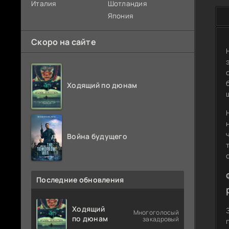
Италия
Шотландия
Япония
Скоро на сайте
Ходящий по дюнам
Война будущего
Последние обновления
Ходящий
Многоголосый
по дюнам
закадровый