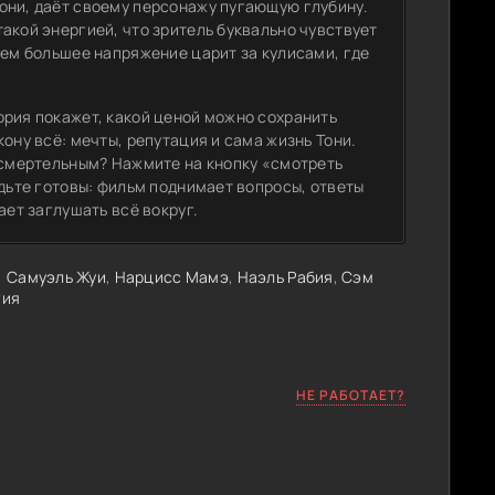
они, даёт своему персонажу пугающую глубину.
акой энергией, что зритель буквально чувствует
тем большее напряжение царит за кулисами, где
ория покажет, какой ценой можно сохранить
ону всё: мечты, репутация и сама жизнь Тони.
я смертельным? Нажмите на кнопку «смотреть
удьте готовы: фильм поднимает вопросы, ответы
ает заглушать всё вокруг.
,
Самуэль Жуи
,
Нарцисс Мамэ
,
Наэль Рабия
,
Сэм
гия
НЕ РАБОТАЕТ?