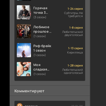
Горячая
1-24 серия
точка 3
Субтитры, Не
требуется
сезон
(3 сезон)
Любимое
1-8 серия
прошлое 1
Любительский
двухголосый
сезон
(1 сезон)
Риф-брейк
1-13 серия
1 сезон
Кириллица
(1 сезон)
Моя
1-28 серия
сладкая
Любительский
одноголосый
ложь 1
(1 сезон)
сезон
Комментируют