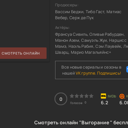
Продюсеры:
Вассим Беджи, Тибо Гаст, Матиас
Вебер, Серж де Пук
Актёры:
Франсуа Сивиль, Оливье Рабурден,
Манон Азем, Самуэль Жуи, Нарцисс
Мамэ, Наэль Рабия, Сэм Лаувейк, Л
Шварц, Марио Магальяйнс+
СМОТРЕТЬ ОНЛАЙН
Все новые сериалы и сезоны в
нашей
VK группе. Подпишись!
0
6.2
6.0
0
Голосов:
Смотреть онлайн "Выгорание " беспл