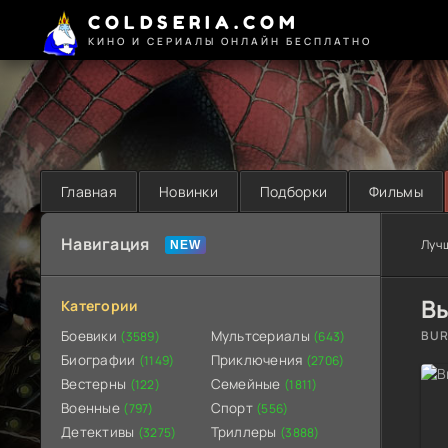
COLDSERIA.COM
КИНО И СЕРИАЛЫ ОНЛАЙН БЕСПЛАТНО
Главная
Новинки
Подборки
Фильмы
Навигация
Луч
В
Категории
Боевики
Мультсериалы
BUR
(3589)
(643)
Биографии
Приключения
(1149)
(2706)
Вестерны
Семейные
(122)
(1811)
Военные
Спорт
(797)
(556)
Детективы
Триллеры
(3275)
(3888)