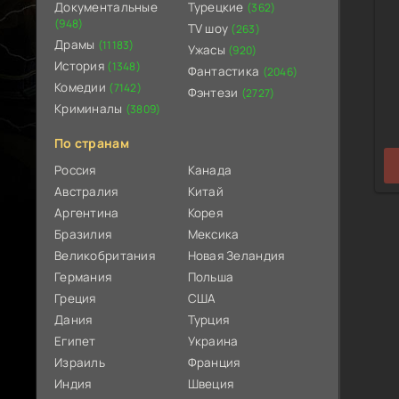
Документальные
Турецкие
(362)
(948)
TV шоу
(263)
Драмы
(11183)
Ужасы
(920)
История
(1348)
Фантастика
(2046)
Комедии
(7142)
Фэнтези
(2727)
Криминалы
(3809)
По странам
Россия
Канада
Австралия
Китай
Аргентина
Корея
Бразилия
Мексика
Великобритания
Новая Зеландия
Германия
Польша
Греция
США
Дания
Турция
Египет
Украина
Израиль
Франция
Индия
Швеция