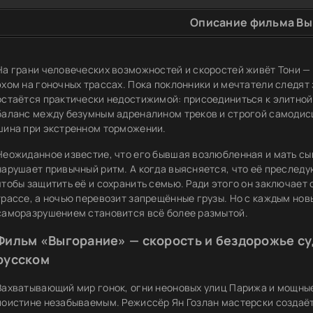
Описание фильма Вы
На грани человеческих возможностей и скоростей живёт Тони —
эхом на гоночных трассах. Пока поклонники и мечтатели следят
остаётся практически недостижимой: присоединиться к элитной
баланс между безумным адреналином треков и строгой самодисци
шина при экстренном торможении.
Неожиданное известие, что его бывшая возлюбленная и мать сы
нарушает привычный ритм. А когда выясняется, что её преследую
чтобы защитить её и сохранить семью. Ради этого он заключает 
трассе, а ночью перевозит запрещённые грузы. Но с каждым но
саморазрушением становится всё более размытой.
Фильм «Выгорание» — скорость и бездорожье су
русском
Захватывающий мир гонок, огни неоновых улиц Парижа и мощны
поистине незабываемым. Режиссёр Ян Гозлан мастерски создаёт