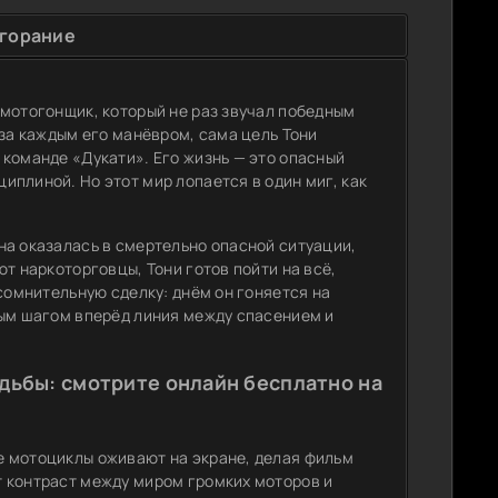
горание
 мотогонщик, который не раз звучал победным
 за каждым его манёвром, сама цель Тони
 команде «Дукати». Его жизнь — это опасный
плиной. Но этот мир лопается в один миг, как
на оказалась в смертельно опасной ситуации,
т наркоторговцы, Тони готов пойти на всё,
сомнительную сделку: днём он гоняется на
вым шагом вперёд линия между спасением и
дьбы: смотрите онлайн бесплатно на
е мотоциклы оживают на экране, делая фильм
 контраст между миром громких моторов и