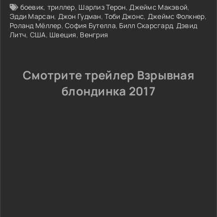
боевик
,
триллер
,
Шарлиз Терон
,
Джеймс Макэвой
,
Эдди Марсан
,
Джон Гудман
,
Тоби Джонс
,
Джеймс Фолкнер
,
Роланд Мёллер
,
София Бутелла
,
Билл Скарсгард
,
Дэвид
Литч
,
США
,
Швеция
,
Венгрия
Смотрите трейлер Взрывная
блондинка 2017