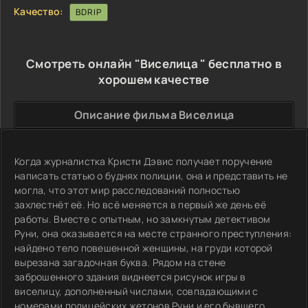
Качество:
BDRIP
Смотреть онлайн "Виселица " бесплатно в
хорошем качестве
Описание фильма Виселица
Когда журналистка Кристи Дэвис получает поручение
написать статью о буднях полиции, она и представить не
могла, что этот мир расследований полностью
захлестнёт её. Но всё меняется в первый же день её
работы. Вместе с опытным, но замкнутым детективом
Руни, она оказывается на месте странного преступления:
найдено тело повешенной женщины, на груди которой
вырезана загадочная буква. Рядом на стене
заброшенного здания виднеется рисунок игры в
виселицу, дополненный числами, совпадающими с
номерами полицейских жетонов Руни и его бывшего