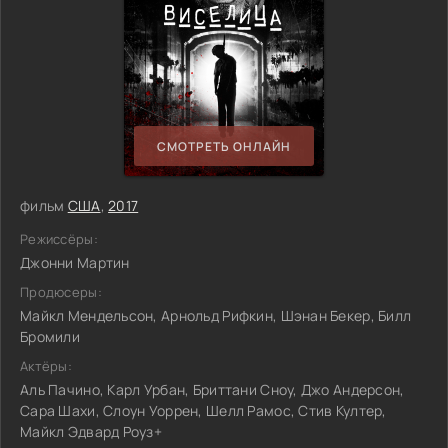
СМОТРЕТЬ ОНЛАЙН
фильм
США
,
2017
Режиссёры:
Джонни Мартин
Продюсеры:
Майкл Мендельсон, Арнольд Рифкин, Шэнан Бекер, Билл
Бромили
Актёры:
Аль Пачино, Карл Урбан, Бриттани Сноу, Джо Андерсон,
Сара Шахи, Слоун Уоррен, Шелл Рамос, Стив Култер,
Майкл Эдвард Роуз+