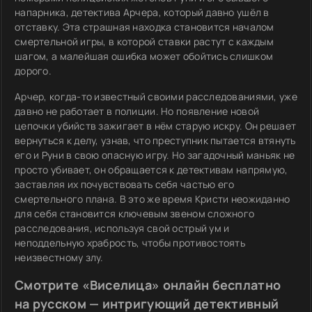
напарника, детектива Арчера, который давно ушёл в
отставку. Эта страшная находка становится началом
смертельной игры, в которой ставки растут с каждым
шагом, а малейшая ошибка может обойтись слишком
дорого.
Арчер, когда-то известный своими расследованиями, уже
давно не работает в полиции. Но появление новой
цепочки убийств зажигает в нём старую искру. Он решает
вернуться к делу, узнав, что преступник пытается втянуть
его и Руни в свою опасную игру. Но загадочный маньяк не
просто убивает, он обращается к детективам напрямую,
заставляя их почувствовать себя частью его
смертельного плана. В это же время Кристи неожиданно
для себя становится ключевым звеном сложного
расследования, используя свой острый ум и
неподдельную храбрость, чтобы противостоять
неизвестному злу.
Смотрите «Виселица» онлайн бесплатно
на русском — интригующий детективный