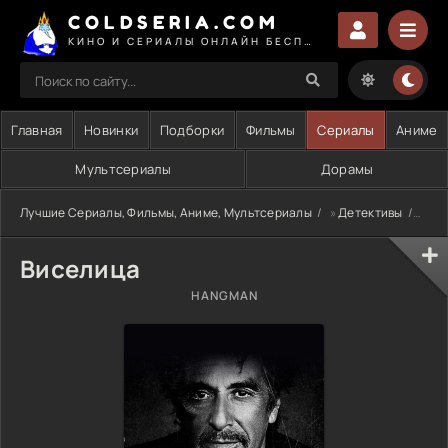
COLDSERIA.COM
КИНО И СЕРИАЛЫ ОНЛАЙН БЕСПЛАТНО
Главная
Новинки
Подборки
Фильмы
Сериалы
Аниме
Мультсериалы
Дорамы
Лучшие Сериалы, Фильмы, Аниме, Мультсериалы
»
Детективы
» Ви
Виселица
HANGMAN