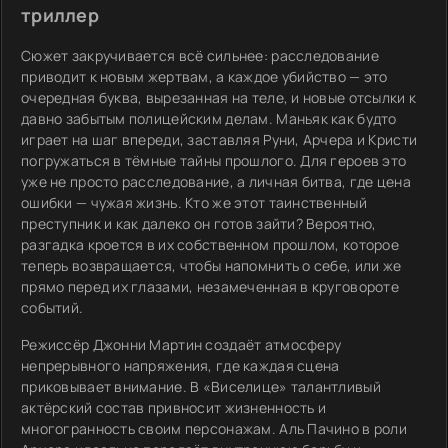
триллер
Сюжет закручивается всё сильнее: расследование
приводит к новым жертвам, а каждое убийство — это
очередная буква, вырезанная на теле, и новые отсылки к
давно забытым полицейским делам. Маньяк как будто
играет на шаг впереди, заставляя Руни, Арчера и Кристи
погружаться в тёмные тайны прошлого. Для героев это
уже не просто расследование, а личная битва, где цена
ошибки — чужая жизнь. Кто же этот таинственный
преступник и как далеко он готов зайти? Вероятно,
разгадка кроется в их собственном прошлом, которое
теперь возвращается, чтобы напомнить о себе, или же
прямо перед их глазами, незамеченная в круговороте
событий.
Режиссёр Джонни Мартин создаёт атмосферу
непрерывного напряжения, где каждая сцена
приковывает внимание. В «Виселице» талантливый
актёрский состав привносит жизненность и
многогранность своим персонажам. Аль Пачино в роли