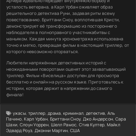
Арчера идеально передаёт внутреннюю борьбу и
усталость ветерана, а Карл Урбан оживляет образ
решительного детектива Руни, задавая ритм всему
повествованию. Бриттани Сноу, воплотившая Кристи,
демонстрирует её трансформацию из постороннего
наблюдателя в полноправного участникабитвы с
маньяком. Каждая минута хронометража использована
точно и метко, превращая фильм в настоящий триллер, от
которого невозможно оторваться.
Любители напряжённых детективных историй с
неожиданными поворотами оценят этот захватывающий
триллер. Фильм «Виселица» доступен для просмотра
бесплатно и онлайн на русском языке. Приготовьтесь к
истории, которая держит в напряжении до самого
финала!
ужасы
,
триллер
,
драма
,
криминал
,
детектив
,
Аль
Пачино
,
Карл Урбан
,
Бриттани Сноу
,
Джо Андерсон
,
Сара
Шахи
,
Слоун Уоррен
,
Шелл Рамос
,
Стив Култер
,
Майкл
Эдвард Роуз
,
Джонни Мартин
,
США