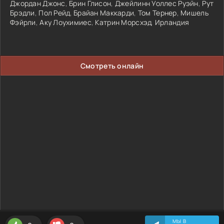
Джордан Джонс
,
Брин Глисон
,
Джейлинн Уоллес Руэйн
,
Рут
Брэдли
,
Пол Рейд
,
Брайан Маккарди
,
Том Тернер
,
Мишель
Фэйрли
,
Аку Лоухимиес
,
Катрин Морсхэд
,
Ирландия
Смотреть онлайн
МЫ В