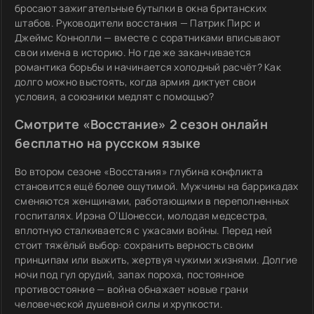
бросают зажигательные бутылки в окна британских
штабов. Руководители восстания — Патрик Пирс и
Джеймс Коннолли — вместе с соратниками вписывают
свои имена в историю. Но где же заканчивается
романтика борьбы и начинается холодный расчёт? Как
долго можно выстоять, когда армия диктует свои
условия, а союзники медлят с помощью?
Смотрите «Восстание» 2 сезон онлайн
бесплатно на русском языке
Во втором сезоне «Восстания» глубина конфликта
становится ещё более ощутимой. Мужчины на баррикадах
сменяются женщинами, работающими в переполненных
госпиталях. Ирэна О’Шонесси, молодая медсестра,
вплотную сталкивается с ужасами войны. Перед ней
стоит тяжёлый выбор: сохранить верность своим
принципам или выжить, жертвуя чужими жизнями. Долгие
ночи под гул орудий, запах пороха, постоянное
противостояние — война обнажает новые грани
человеческой душевной силы и хрупкости.