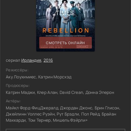
СМОТРЕТЬ ОНЛАЙН
сериал
Ирландия
,
2016
Режиссёры:
Аку Лоухимиес, Катрин Морсхэд
Продюсеры:
Катрин Маджи, Клер Алан, David Crean, Донна Эперон
Актёры:
Майкл Форд-ФицДжералд, Джордан Джонс, Брин Глисон,
Джейлинн Уоллес Руэйн, Рут Брэдли, Пол Рейд, Брайан
Маккарди, Том Тернер, Мишель Фэйрли+