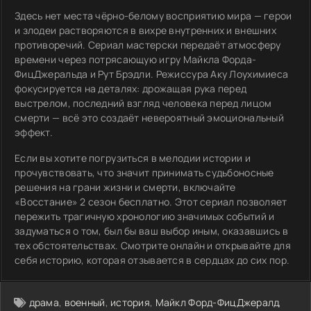
Здесь нет места чёрно-белому восприятию мира — герои
и злодеи растворяются в вихре внутренних и внешних
противоречий. Сериал мастерски передаёт атмосферу
времени через потрясающую игру Майкла Форда-
ФицДжеральда и Рут Брэдли. Режиссура Аку Лоухимиеса
фокусируется на деталях: дрожащая рука перед
выстрелом, последний взгляд человека перед лицом
смерти — всё это создаёт невероятный эмоциональный
эффект.
Если вы хотите погрузиться в мелодии истории и
прочувствовать, что значит принимать судьбоносные
решения на грани жизни и смерти, включайте
«Восстание» 2 сезон бесплатно. Этот сериал позволяет
пережить трагичную хронологию значимых событий и
задуматься о том, был бы ваш выбор иным, оказавшись в
тех обстоятельствах. Смотрите онлайн и открывайте для
себя историю, которая отзывается в сердцах до сих пор.
драма
,
военный
,
история
,
Майкл Форд-ФицДжералд
,