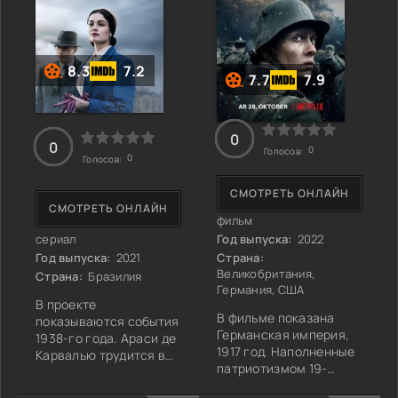
госпиталь. Едва
возможно, узнают
восстановившись, он
лишь из данного
рвется на фронт,
фильма.
8.3
7.2
7.7
7.9
0
0
0
Голосов:
0
Голосов:
СМОТРЕТЬ ОНЛАЙН
СМОТРЕТЬ ОНЛАЙН
фильм
сериал
Год выпуска:
2022
Год выпуска:
2021
Страна:
Великобритания,
Страна:
Бразилия
Германия, США
В проекте
В фильме показана
показываются события
Германская империя,
1938-го года. Араси де
1917 год. Наполненные
Карвалью трудится в
патриотизмом 19-
бразильском
летний Пауль Боймер и
консульстве в