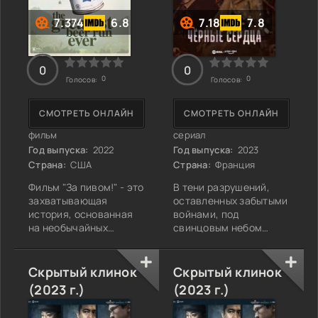
7.374
6.8
7.18
7.8
0
0
0
0
Голосов:
Голосов:
СМОТРЕТЬ ОНЛАЙН
СМОТРЕТЬ ОНЛАЙН
фильм
сериал
Год выпуска:
2022
Год выпуска:
2023
Страна:
США
Страна:
Франция
Фильм "За пивом!" - это
В тени разрушений,
захватывающая
оставленных забытыми
история, основанная
войнами, под
на необычайных
свинцовым небом
событиях времён
Ирака
Вьетнамской войны,
разворачивается
когда обычный
захватывающая
Скрытый клинок
Скрытый клинок
американский парень
история о мужестве,
(2023 г.)
(2023 г.)
решил проявить свою
предательстве и
поддержку войскам,
чести. "Чёрные