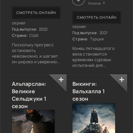
0
Голосов:
СМОТРЕТЬ ОНЛАЙН
СМОТРЕТЬ ОНЛАЙН
сериал
сериал
Год выпуска:
2022
Год выпуска:
2021
Страна:
США
Страна:
Турция
Поскольку прогресс
Конец пятнадцатого
остановить
века становится
невозможно, и шагает
временем суровых
он широко и уверенно,
испытаний для
человечеству
жителей всех
становится тесно на
государств
освоенных
расположенных возле
Альпарслан:
Викинги:
территориях, и
Средиземного моря, и
благодаря
Великие
Вальхалла 1
уроженец острова
развивающейся
Сельджуки 1
сезон
Лесбос Якуб
космической отрасли,
Ениджевардар с
сезон
появляется
юности отличающийся
возможность начать
страстью к
освоение ближних и
приключениям,
дальних планет.
получает их сполна,
Вскоре в разные
много лет отслужив на