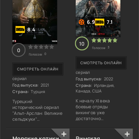
уголки галактики
флоте самого султана.
направляются сперва
С возрастом он
6.9
7.1
8.4
10
3
Голосов:
0
0
Голосов:
СМОТРЕТЬ ОНЛАЙН
СМОТРЕТЬ ОНЛАЙН
сериал
сериал
Год выпуска:
2022
Год выпуска:
2021
Страна:
Ирландия,
Канада, США
Страна:
Турция
К началу XI века
Турецкий
боевые отряды
исторический сериал
викингов уже
"Альп-Арслан: Великие
достаточно
сельджуки"
поживились
рассказывает о
поселениями поморов
событиях,
на восточных
произошедших в XI
Морские котики
Римская