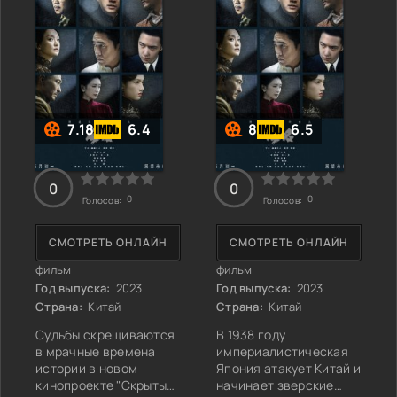
отправившимся на
сердца" - это не
фронт, устроив для них
просто сериал, это
невероятный подвиг по
погружение в мир
доставке домашнего
сложных моральных
пива прямо в зону
дилемм и реальной
боевых
героической борьбы. В
центре сюжета
7.18
6.4
8
6.5
0
0
0
0
Голосов:
Голосов:
СМОТРЕТЬ ОНЛАЙН
СМОТРЕТЬ ОНЛАЙН
фильм
фильм
Год выпуска:
2023
Год выпуска:
2023
Страна:
Китай
Страна:
Китай
Судьбы скрещиваются
В 1938 году
в мрачные времена
империалистическая
истории в новом
Япония атакует Китай и
кинопроекте "Скрытый
начинает зверские