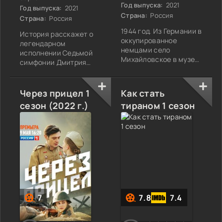
Год выпуска:
2021
Год выпуска:
2021
Страна:
Россия
Страна:
Россия
1944 год. Из Германии в
История расскажет о
оккупированное
легендарном
немцами село
исполнении Седьмой
Михайловское в музей
симфонии Дмитрия
Пушкина приезжает
Шостаковича в
профессор литературы
блокадном Ленинграде
Мария Шиллер и ведет
летом 1942 года.
Через прицел 1
Как стать
просветительскую
Исполнение Седьмой
сезон (2022 г.)
тираном 1 сезон
работу среди солдат
симфонии в
вермахта и местных
переполненном зале
крестьян, рассказывая
Ленинградской
им о великом русском
филармонии и его
поэте. Ее действия
трансляция по радио
вызывают неодобрение
стали и музыкальным
немецкого
символом блокады
командования.
Ленинграда, и
невероятно сильным
7
7.8
7.4