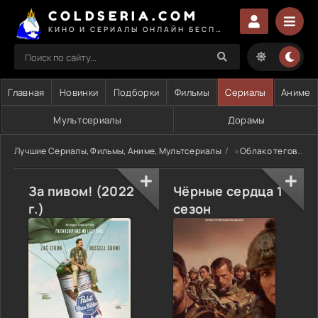
COLDSERIA.COM
КИНО И СЕРИАЛЫ ОНЛАЙН БЕСПЛАТНО
Главная
Новинки
Подборки
Фильмы
Сериалы
Аниме
Мультсериалы
Дорамы
Лучшие Сериалы, Фильмы, Аниме, Мультсериалы
»
Облако тегов
» 
За пивом! (2022
Чёрные сердца 1
г.)
сезон