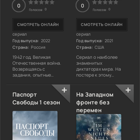
0
0
0
0
Голосов:
Голосов:
СМОТРЕТЬ ОНЛАЙН
СМОТРЕТЬ ОНЛАЙН
сериал
сериал
Год выпуска:
2022
Год выпуска:
2021
Страна:
Россия
Страна:
США
1942 год, Великая
Сериал о наиболее
Отечественная война.
знаменитых
Возвращаясь с
диктаторах мира. На
задания, опытные
постере к этому
снайперы — братья
сериалу фото трех
Алексей и Егор
диктаторов: всем
Брошины —
знакомый Адольф
Паспорт
На Западном
сталкиваются с
Гитлер, Саддам Хусейн
Свободы 1 сезон
фронте без
немецким снайпером-
и чернокожий Иди
перемен
ассом Венглером. В
Амин. Первых двоих
результате дуэли Егор
представлять не
погибает, а Алексей
нужно, а о изуверствах
получает тяжелое
диктатора Уганды Иди
ранение и попадает в
Амина многие зрители,