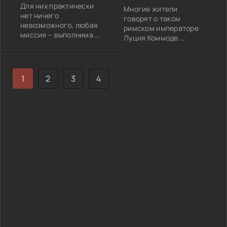
Для них практически
Многие жители
нет ничего
говорят о таком
невозможного, любая
римском императоре
миссия – выполнима.
Луция Коммоде.
Они – это спецназ -
Римская империя
спецотряд
всегда была на слуху у
вооруженных сил США,
всех жителей того
так называемые
времени. Кто-то
1
2
3
4
«Морские котики». Они
боялся такой
освобождают
могущественной
заложников, борются с
державы, а кто-то
наркомафией, спасают
хотел стать частью той
целые государства. А
самой сильной армии.
на деле простые и
Захват больших
скромные ребята, для
территорий разных
которых на первом
стран и подчинение
месте
десятков, сотен и