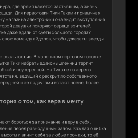
ура, где время кажется застывшим, а жизнь
лощади. Для первогодки Тики Таками привычная
ну магазина электроники она видит выступление
которой девушки покоряют сердца зрителей,
ье даже вдали от суеты большого города?
 свою команду айдолов, чтобы доказать: звезды
с реальностью. В маленьком портовом городке
пытка Тики набрать единомышленниц терпит
обкой и неуверенной. Но Тика не намерена
епятствия, ведущий к раскрытию собственного
перед ней и её подругами встают новые, более
ория о том, как вера в мечту
нают бороться за признание и веру в себя.
упление перед равнодушным залом. Каждая ошибка
 высоты и винит себя за любые промахи, то её