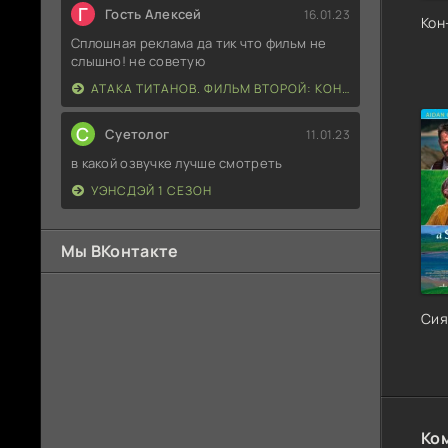
Г
Гость Алексей
16.01.23
Кон
Сплошная реклама да тик что фильм не
слышно! не советую
АТАКА ТИТАНОВ. ФИЛЬМ ВТОРОЙ: КОНЕЦ СВЕТА
С
Суетолог
11.01.23
в какой озвучке лучше смотреть
УЭНСДЭЙ 1 СЕЗОН
Мы ВКонтакте
Сия
Ко