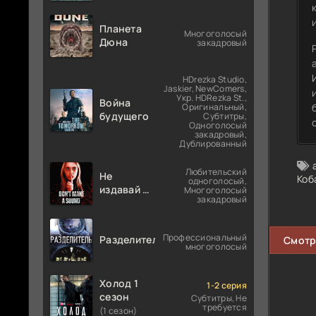
Планета
Многоголосый
Дюна
закадровый
HDrezka Studio,
Jaskier, NewComers,
Укр. HDRezka St.,
Война
Оригинальный,
будущего
Субтитры,
Одноголосый
закадровый,
Дублированный
Любительский
Не
Коб
одноголосый,
издавай ни
Многоголосый
закадровый
звука
Профессиональный
Разделитель
Смотр
многоголосый
Холод 1
1-2 серия
сезон
Субтитры, Не
требуется
(1 сезон)