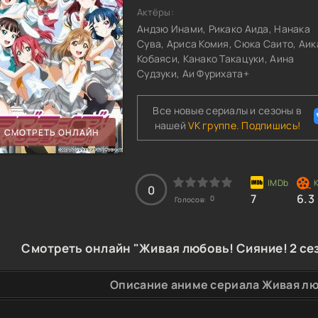
Актёры:
Андзю Инами, Рикако Аида, Нанака
Сува, Ариса Комия, Сюка Саито, Аик
Кобаяси, Канако Такацуки, Аина
Судзуки, Аи Фурихата+
Все новые сериалы и сезоны в
нашей
VK группе. Подпишись!
СМОТРЕТЬ ОНЛАЙН
0
7
6.3
0
Голосов:
Смотреть онлайн "Живая любовь! Сияние! 2 се
Описание аниме сериала Живая лю