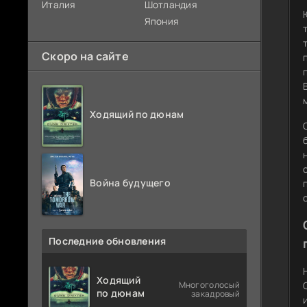
Италия
Шотландия
Япония
Скоро на сайте
Ходящий по дюнам
Война будущего
Последние обновления
Ходящий
Многоголосый
по дюнам
закадровый