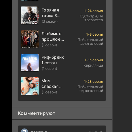
Горячая
1-24 серия
точка 3
Субтитры, Не
требуется
сезон
(3 сезон)
Любимое
1-8 серия
прошлое 1
Любительский
двухголосый
сезон
(1 сезон)
Риф-брейк
1-13 серия
1 сезон
Кириллица
(1 сезон)
Моя
1-28 серия
сладкая
Любительский
одноголосый
ложь 1
(1 сезон)
сезон
Комментируют