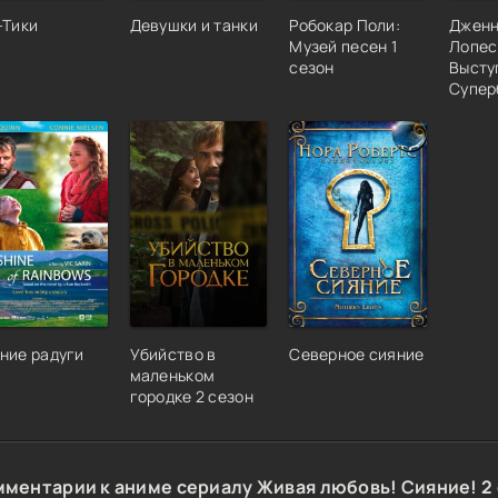
-Тики
Девушки и танки
Робокар Поли:
Джен
Музей песен 1
Лопес
сезон
Высту
Супер
ние радуги
Убийство в
Северное сияние
маленьком
городке 2 сезон
мментарии к аниме сериалу Живая любовь! Сияние! 2