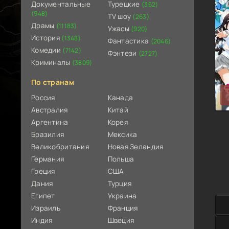
Документальные
Турецкие
(362)
(948)
TV шоу
(263)
Драмы
(11183)
Ужасы
(920)
История
(1348)
Фантастика
(2046)
Комедии
(7142)
Фэнтези
(2727)
Криминалы
(3809)
По странам
Россия
Канада
Австралия
Китай
Аргентина
Корея
Бразилия
Мексика
Великобритания
Новая Зеландия
Германия
Польша
Греция
США
Дания
Турция
Египет
Украина
Израиль
Франция
Индия
Швеция