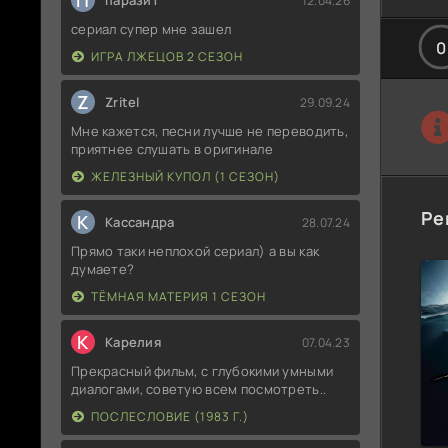
П
паразит
12.04.26
сериал супер мне зашел
0
ИГРА ЛЖЕЦОВ 2 СЕЗОН
Z
Zritel
29.09.24
Мне кажется, песни лучше не переводить,
приятнее слушать в оригинале
ЖЕЛЕЗНЫЙ КУПОЛ (1 СЕЗОН)
Ре
К
Кассандра
28.07.24
Прямо таки неплохой сериал) а вы как
думаете?
ТЁМНАЯ МАТЕРИЯ 1 СЕЗОН
К
Карелия
07.04.23
Прекрасный фильм, с глубокими умными
диалогами, советую всем посмотреть..
ПОСЛЕСЛОВИЕ (1983 Г.)