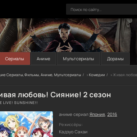
Сериалы
Аниме
Мультсериалы
Дорамы
шие Сериалы, Фильмы, Аниме, Мультсериалы
»
Комедии
» Живая любов
вая любовь! Сияние! 2 сезон
E LIVE! SUNSHINE!!
аниме сериал
Япония
,
2016
Режиссёры:
Кадзуо Сакаи