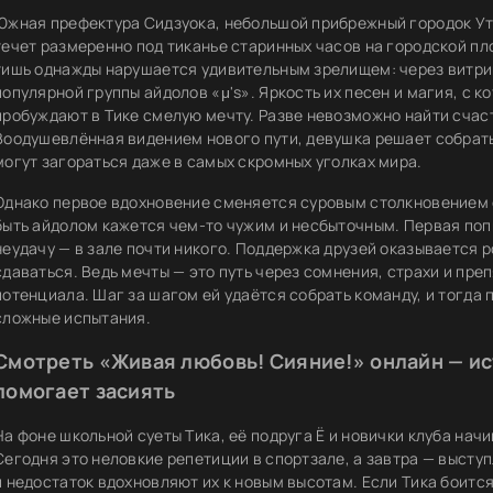
Южная префектура Сидзуока, небольшой прибрежный городок Ути
течет размеренно под тиканье старинных часов на городской п
тишь однажды нарушается удивительным зрелищем: через витри
популярной группы айдолов «μ's». Яркость их песен и магия, с 
пробуждают в Тике смелую мечту. Разве невозможно найти счаст
Воодушевлённая видением нового пути, девушка решает собрать
могут загораться даже в самых скромных уголках мира.
Однако первое вдохновение сменяется суровым столкновением 
быть айдолом кажется чем-то чужим и несбыточным. Первая по
неудачу — в зале почти никого. Поддержка друзей оказывается р
сдаваться. Ведь мечты — это путь через сомнения, страхи и пр
потенциала. Шаг за шагом ей удаётся собрать команду, и тогда 
сложные испытания.
Смотреть «Живая любовь! Сияние!» онлайн — ист
помогает засиять
На фоне школьной суеты Тика, её подруга Ё и новички клуба начи
Сегодня это неловкие репетиции в спортзале, а завтра — выст
и недостаток вдохновляют их к новым высотам. Если Тика боится