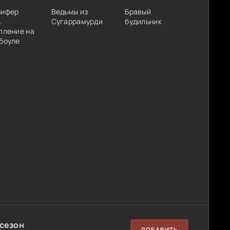
нифер
Ведьмы из
Бравый
.
Сугаррамурди
будильник
пление на
боуле
 сезон
ДОБАВИТЬ