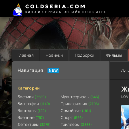
COLDSERIA.COM
КИНО И СЕРИАЛЫ ОНЛАЙН БЕСПЛАТНО
Главная
Новинки
Подборки
Фильмы
Навигация
Луч
Жи
Категории
Боевики
Мультсериалы
LOV
(3589)
(643)
Биографии
Приключения
(1149)
(2706)
Вестерны
Семейные
(122)
(1811)
Военные
Спорт
(797)
(556)
Детективы
Триллеры
(3275)
(3888)