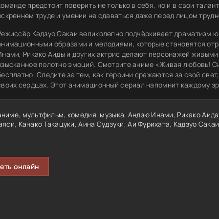
команде предстоит поверить не только в себя, но и в свои талан
искреннем труде и умении не сдаваться даже перед лицом трудн
Режиссёр Кадзуо Сакаи великолепно подчёркивает драматизм 
анимационными образами и мелодиями, которые становятся отр
Инами, Рикако Аиды и других актрис делают персонажей живыми
изысканное полотно эмоций. Смотрите аниме «Живая любовь! Си
бесплатно. Следите за тем, как героини сражаются за свой свет
своих сердцах. Этот анимационный сериал напомнит каждому зри
аниме
,
мультфильм
,
комедия
,
музыка
,
Андзю Инами
,
Рикако Аида
аяси
,
Канако Такацуки
,
Аина Судзуки
,
Аи Фурихата
,
Кадзуо Сака
еть онлайн