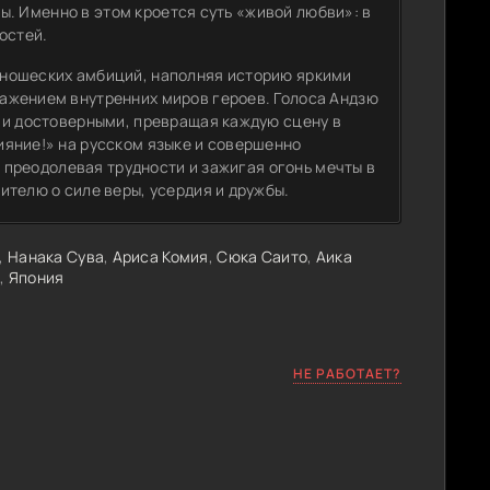
ты. Именно в этом кроется суть «живой любви»: в
остей.
юношеских амбиций, наполняя историю яркими
ажением внутренних миров героев. Голоса Андзю
 и достоверными, превращая каждую сцену в
яние!» на русском языке и совершенно
, преодолевая трудности и зажигая огонь мечты в
телю о силе веры, усердия и дружбы.
,
Нанака Сува
,
Ариса Комия
,
Сюка Саито
,
Аика
и
,
Япония
НЕ РАБОТАЕТ?