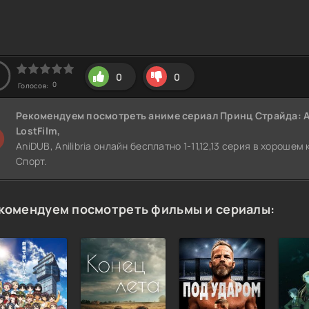
0
0
0
Голосов:
Рекомендуем
посмотреть аниме сериал Принц Страйда: А
LostFilm,
AniDUB, Anilibria онлайн бесплатно 1-11,12,13 серия в хороше
Спорт.
комендуем посмотреть фильмы и сериалы: