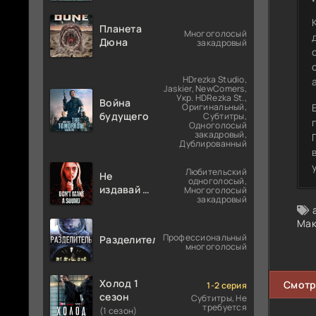
Планета
Многоголосый
Дюна
закадровый
HDrezka Studio,
Jaskier, NewComers,
Укр. HDRezka St.,
Война
Оригинальный,
будущего
Субтитры,
Одноголосый
закадровый,
Дублированный
Любительский
Не
одноголосый,
издавай ни
Многоголосый
закадровый
звука
Мак
Профессиональный
Разделитель
многоголосый
Холод 1
Смотр
1-2 серия
сезон
Субтитры, Не
требуется
(1 сезон)