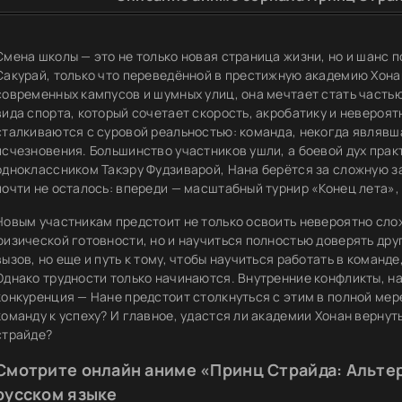
Смена школы — это не только новая страница жизни, но и шанс 
Сакурай, только что переведённой в престижную академию Хонан,
современных кампусов и шумных улиц, она мечтает стать часть
вида спорта, который сочетает скорость, акробатику и невероя
сталкиваются с суровой реальностью: команда, некогда являвш
исчезновения. Большинство участников ушли, а боевой дух пра
одноклассником Такэру Фудзиварой, Нана берётся за сложную з
почти не осталось: впереди — масштабный турнир «Конец лета»,
Новым участникам предстоит не только освоить невероятно сло
физической готовности, но и научиться полностью доверять друг
вызов, но еще и путь к тому, чтобы научиться работать в команд
Однако трудности только начинаются. Внутренние конфликты, н
конкуренция — Нане предстоит столкнуться с этим в полной мере
команду к успеху? И главное, удастся ли академии Хонан верну
страйде?
Смотрите онлайн аниме «Принц Страйда: Альтер
русском языке