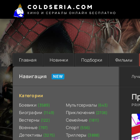
COLDSERIA.COM
КИНО И СЕРИАЛЫ ОНЛАЙН БЕСПЛАТНО
Главная
Новинки
Подборки
Фильмы
Навигация
Луч
Пр
Категории
Боевики
Мультсериалы
PRI
(3589)
(643)
Биографии
Приключения
(1149)
(2706)
Вестерны
Семейные
(122)
(1811)
Военные
Спорт
(797)
(556)
Детективы
Триллеры
(3275)
(3888)