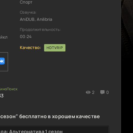
Спорт
Озвучка:
AniDUB, Anilibria
Продолжительность:
00:24
айкл
Качество:
HDTVRIP
2
0
33
 сезон" бесплатно в хорошем качестве
да: Альтернатива 1 сезон