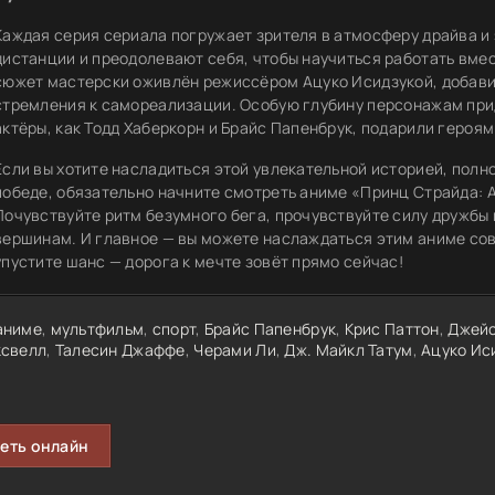
Каждая серия сериала погружает зрителя в атмосферу драйва и
дистанции и преодолевают себя, чтобы научиться работать вмес
сюжет мастерски оживлён режиссёром Ацуко Исидзукой, добав
стремления к самореализации. Особую глубину персонажам при
актёры, как Тодд Хаберкорн и Брайс Папенбрук, подарили героя
Если вы хотите насладиться этой увлекательной историей, полн
победе, обязательно начните смотреть аниме «Принц Страйда: А
Почувствуйте ритм безумного бега, прочувствуйте силу дружбы 
вершинам. И главное — вы можете наслаждаться этим аниме сов
упустите шанс — дорога к мечте зовёт прямо сейчас!
аниме
,
мультфильм
,
спорт
,
Брайс Папенбрук
,
Крис Паттон
,
Джейс
свелл
,
Талесин Джаффе
,
Черами Ли
,
Дж. Майкл Татум
,
Ацуко Ис
еть онлайн