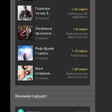
Горячая
1-24 серия
точка 3
Субтитры, Не
требуется
сезон
(3 сезон)
Любимое
1-8 серия
прошлое 1
Любительский
двухголосый
сезон
(1 сезон)
Риф-брейк
1-13 серия
1 сезон
Кириллица
(1 сезон)
Моя
1-28 серия
сладкая
Любительский
одноголосый
ложь 1
(1 сезон)
сезон
Комментируют