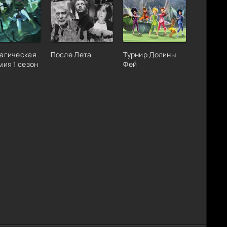
агическая
После Лета
Турнир Долины
мия 1 сезон
Фей