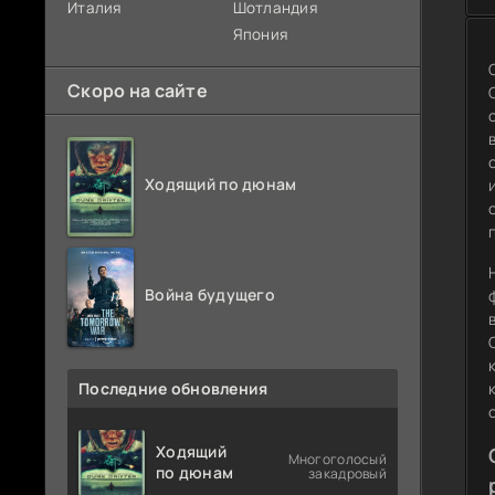
Италия
Шотландия
Япония
Скоро на сайте
Ходящий по дюнам
Война будущего
Последние обновления
Ходящий
Многоголосый
по дюнам
закадровый