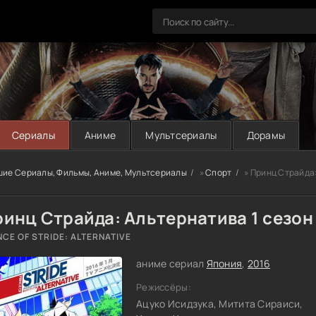
Сериалы
Аниме
Мультсериалы
Дорамы
шие Сериалы, Фильмы, Аниме, Мультсериалы
»
Спорт
» Принц Страйда:
инц Страйда: Альтернатива 1 сезон
NCE OF STRIDE: ALTERNATIVE
аниме сериал
Япония
,
2016
Режиссёры:
Ацуко Исидзука, Митита Сираиси,