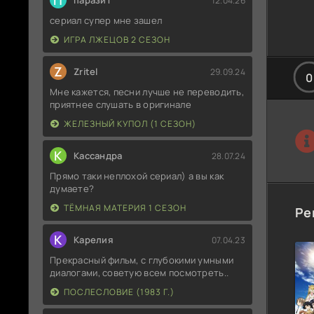
П
паразит
12.04.26
сериал супер мне зашел
ИГРА ЛЖЕЦОВ 2 СЕЗОН
Z
Zritel
29.09.24
0
Мне кажется, песни лучше не переводить,
приятнее слушать в оригинале
ЖЕЛЕЗНЫЙ КУПОЛ (1 СЕЗОН)
К
Кассандра
28.07.24
Прямо таки неплохой сериал) а вы как
думаете?
ТЁМНАЯ МАТЕРИЯ 1 СЕЗОН
Ре
К
Карелия
07.04.23
Прекрасный фильм, с глубокими умными
диалогами, советую всем посмотреть..
ПОСЛЕСЛОВИЕ (1983 Г.)