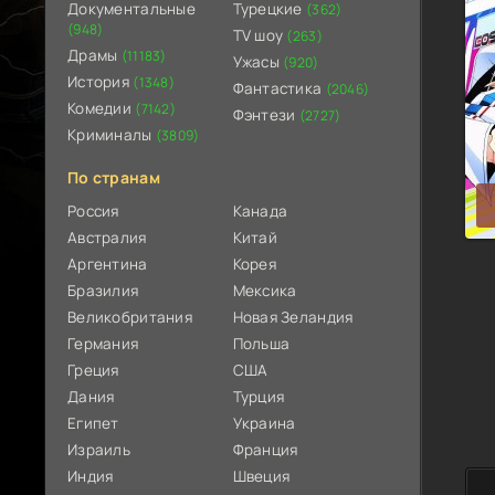
Документальные
Турецкие
(362)
(948)
TV шоу
(263)
Драмы
(11183)
Ужасы
(920)
История
(1348)
Фантастика
(2046)
Комедии
(7142)
Фэнтези
(2727)
Криминалы
(3809)
По странам
Россия
Канада
Австралия
Китай
Аргентина
Корея
Бразилия
Мексика
Великобритания
Новая Зеландия
Германия
Польша
Греция
США
Дания
Турция
Египет
Украина
Израиль
Франция
Индия
Швеция