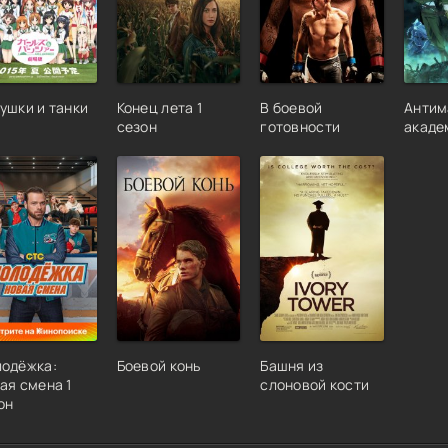
ушки и танки
Конец лета 1
В боевой
Антим
сезон
готовности
акаде
одёжка:
Боевой конь
Башня из
ая смена 1
слоновой кости
он