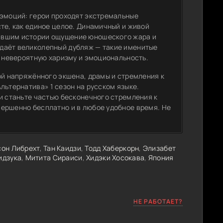
 эмоций: герои проходят экстремальные
те, как единое целое. Динамичный и живой
ившим истории ощущение юношеского жара и
даёт великолепный дубляж — такие именитые
м невероятную харизму и эмоциональность.
ой напряжённого экшена, драмы и стремления к
льтернатива» 1 сезон на русском языке.
и станьте частью бесконечного стремления к
ершенно бесплатно и в любое удобное время. Не
он Либрехт
,
Тан Каидзи
,
Тодд Хаберкорн
,
Элизабет
идзука
,
Митита Сираиси
,
Хидэки Хосокава
,
Япония
НЕ РАБОТАЕТ?