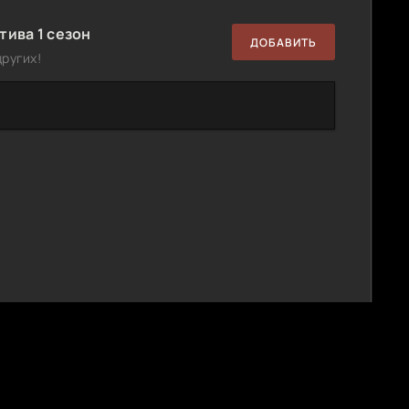
ива 1 сезон
ДОБАВИТЬ
ругих!