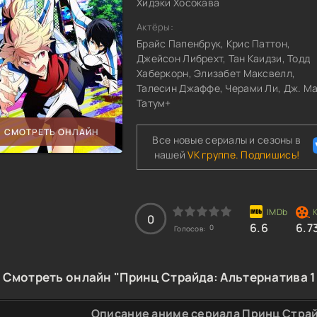
Хидэки Хосокава
Актёры:
Брайс Папенбрук, Крис Паттон,
Джейсон Либрехт, Тан Каидзи, Тодд
Хаберкорн, Элизабет Максвелл,
Талесин Джаффе, Черами Ли, Дж. М
Татум+
СМОТРЕТЬ ОНЛАЙН
Все новые сериалы и сезоны в
нашей
VK группе. Подпишись!
0
6.6
6.7
0
Голосов:
Смотреть онлайн "Принц Страйда: Альтернатива 1
Описание аниме сериала Принц Страй