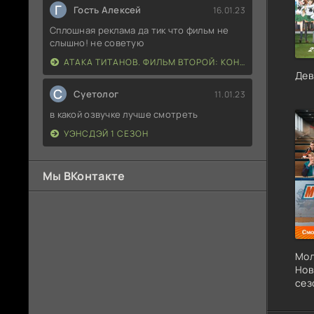
Г
Гость Алексей
16.01.23
Сплошная реклама да тик что фильм не
слышно! не советую
АТАКА ТИТАНОВ. ФИЛЬМ ВТОРОЙ: КОНЕЦ СВЕТА
Дев
С
Суетолог
11.01.23
в какой озвучке лучше смотреть
УЭНСДЭЙ 1 СЕЗОН
Мы ВКонтакте
Мол
Нов
сез