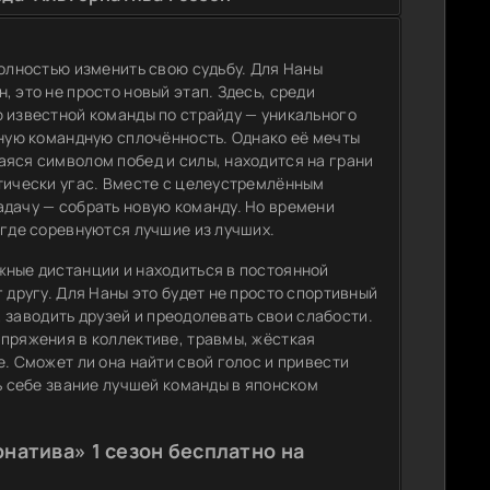
полностью изменить свою судьбу. Для Наны
 это не просто новый этап. Здесь, среди
ю известной команды по страйду — уникального
тную командную сплочённость. Однако её мечты
аяся символом побед и силы, находится на грани
ктически угас. Вместе с целеустремлённым
адачу — собрать новую команду. Но времени
 где соревнуются лучшие из лучших.
жные дистанции и находиться в постоянной
 другу. Для Наны это будет не просто спортивный
е, заводить друзей и преодолевать свои слабости.
апряжения в коллективе, травмы, жёсткая
. Сможет ли она найти свой голос и привести
ть себе звание лучшей команды в японском
натива» 1 сезон бесплатно на