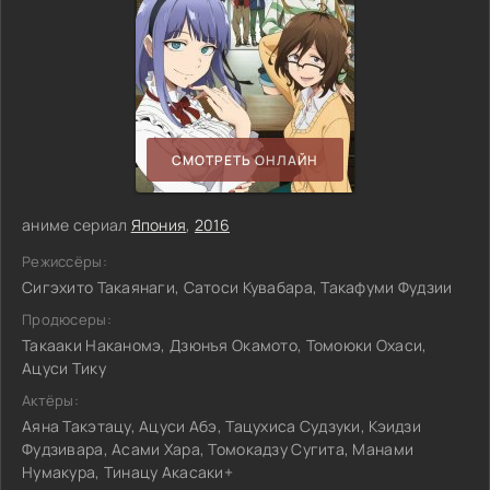
СМОТРЕТЬ ОНЛАЙН
аниме сериал
Япония
,
2016
Режиссёры:
Сигэхито Такаянаги, Сатоси Кувабара, Такафуми Фудзии
Продюсеры:
Такааки Наканомэ, Дзюнъя Окамото, Томоюки Охаси,
Ацуси Тику
Актёры:
Аяна Такэтацу, Ацуси Абэ, Тацухиса Судзуки, Кэидзи
Фудзивара, Асами Хара, Томокадзу Сугита, Манами
Нумакура, Тинацу Акасаки+