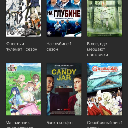
Юность и
На глубине 1
В лес, где
пулемет 1 сезон
сезон
мерцают
светлячки
Магазинчик
Банка конфет
Серебряный лис 1
начинающего
сезон