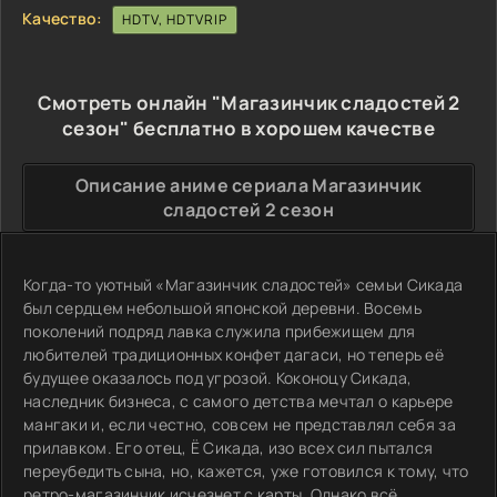
Качество:
HDTV, HDTVRIP
Смотреть онлайн "Магазинчик сладостей 2
сезон" бесплатно в хорошем качестве
Описание аниме сериала Магазинчик
сладостей 2 сезон
Когда-то уютный «Магазинчик сладостей» семьи Сикада
был сердцем небольшой японской деревни. Восемь
поколений подряд лавка служила прибежищем для
любителей традиционных конфет дагаси, но теперь её
будущее оказалось под угрозой. Коконоцу Сикада,
наследник бизнеса, с самого детства мечтал о карьере
мангаки и, если честно, совсем не представлял себя за
прилавком. Его отец, Ё Сикада, изо всех сил пытался
переубедить сына, но, кажется, уже готовился к тому, что
ретро-магазинчик исчезнет с карты. Однако всё