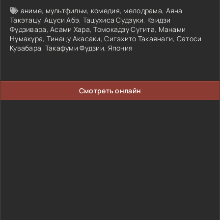
аниме
,
мультфильм
,
комедия
,
мелодрама
,
Аяна
Такэтацу
,
Ацуси Абэ
,
Тацухиса Судзуки
,
Кэидзи
Фудзивара
,
Асами Хара
,
Томокадзу Сугита
,
Манами
Нумакура
,
Тинацу Акасаки
,
Сигэхито Такаянаги
,
Сатоси
Кувабара
,
Такафуми Фудзии
,
Япония
Смотреть онлайн