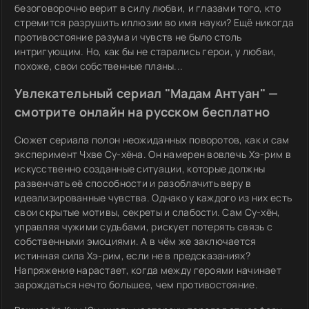
безоговорочно верит в силу любви, и глазами того, кто
стремится разрушить иллюзии во имя науки? Ещё никогда
противостояние разума и чувств не было столь
интригующим. Но, как бы не старались герои, у любви,
похоже, свои собственные планы...
Увлекательный сериал "Мадам Антуан" —
смотрите онлайн на русском бесплатно
Сюжет сериала полон неожиданных поворотов, как и сам
эксперимент Чхве Су-хёна. Он намерен вовлечь Хэ-рим в
искусственно созданные ситуации, которые должны
развенчать её способности и разоблачить веру в
идеализированные чувства. Однако у каждого из них есть
свои скрытые мотивы, секреты и слабости. Сам Су-хён,
управляя чужими судьбами, рискует потерять связь с
собственными эмоциями. А в чём же заключается
истинная сила Хэ-рим, если не в предсказаниях?
Напряжение нарастает, когда между героями начинает
зарождаться нечто большее, чем противостояние.