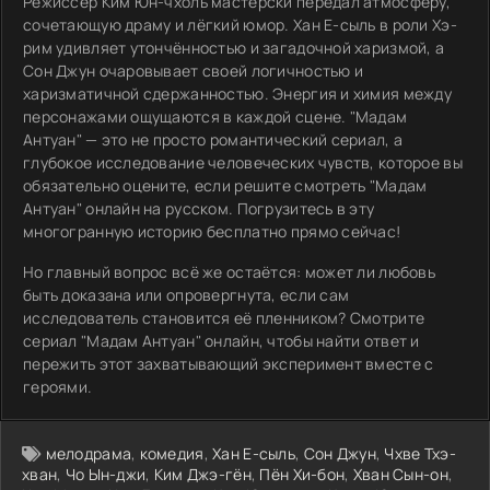
Режиссёр Ким Юн-чхоль мастерски передал атмосферу,
сочетающую драму и лёгкий юмор. Хан Е-сыль в роли Хэ-
рим удивляет утончённостью и загадочной харизмой, а
Сон Джун очаровывает своей логичностью и
харизматичной сдержанностью. Энергия и химия между
персонажами ощущаются в каждой сцене. "Мадам
Антуан" — это не просто романтический сериал, а
глубокое исследование человеческих чувств, которое вы
обязательно оцените, если решите смотреть "Мадам
Антуан" онлайн на русском. Погрузитесь в эту
многогранную историю бесплатно прямо сейчас!
Но главный вопрос всё же остаётся: может ли любовь
быть доказана или опровергнута, если сам
исследователь становится её пленником? Смотрите
сериал "Мадам Антуан" онлайн, чтобы найти ответ и
пережить этот захватывающий эксперимент вместе с
героями.
мелодрама
,
комедия
,
Хан Е-сыль
,
Сон Джун
,
Чхве Тхэ-
хван
,
Чо Ын-джи
,
Ким Джэ-гён
,
Пён Хи-бон
,
Хван Сын-он
,