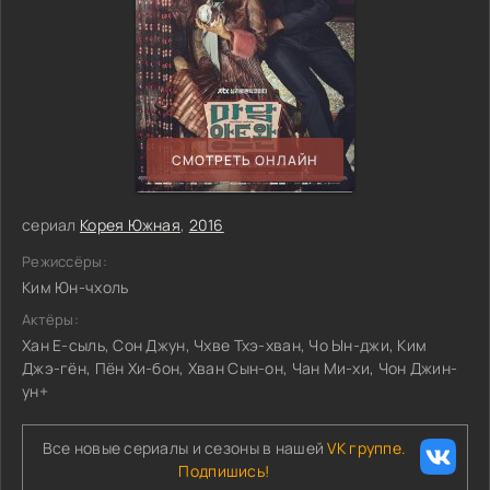
СМОТРЕТЬ ОНЛАЙН
сериал
Корея Южная
,
2016
Режиссёры:
Ким Юн-чхоль
Актёры:
Хан Е-сыль, Сон Джун, Чхве Тхэ-хван, Чо Ын-джи, Ким
Джэ-гён, Пён Хи-бон, Хван Сын-он, Чан Ми-хи, Чон Джин-
ун+
Все новые сериалы и сезоны в нашей
VK группе.
Подпишись!