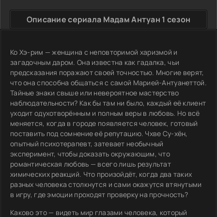
Описание сериала Мадам Антуан 1 сезон
Ко Хэ-рим — женщина с неповторимой харизмой и
загадочным даром. Она известна как гадалка, чьи
предсказания поражают своей точностью. Многие верят,
что она способна общаться с самой Марией-Антуанеттой.
Тайные знаки свыше или невероятное мастерство
наблюдательности? Как бы там ни было, каждый её клиент
уходит одухотворённым и полным веры в любовь. Но всё
меняется, когда в городе появляется человек, готовый
поставить под сомнение её репутацию. Чхве Су-хён,
опытный психотерапевт, затевает необычный
эксперимент, чтобы доказать окружающим, что
романтическая любовь — всего лишь результат
химических реакций. Что произойдёт, когда два таких
разных человека столкнутся и сами окажутся втянутыми
в игру, где эмоции проходят проверку на прочность?
Каково это — видеть мир глазами человека, который