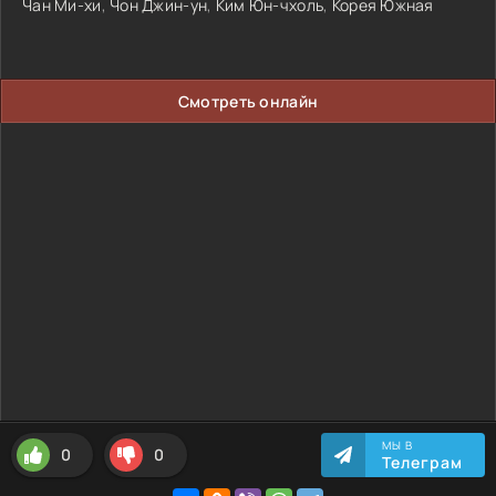
Чан Ми-хи
,
Чон Джин-ун
,
Ким Юн-чхоль
,
Корея Южная
Смотреть онлайн
МЫ В
0
0
Телеграм