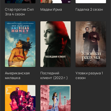
Стар против Сил
Мадам Ирма
Гадалка 2 сезон
Зла 4 сезон
Американская
Последний
Уловки разума 1
милашка
клиент (2022 г.)
сезон