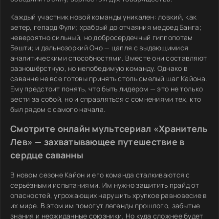
Каждый участник новой команды уникален: ловкий, как
ветер, гепард Фули; храбрый до отчаяния медоед Банга;
невероятно сильный, но добросердечный гиппопотам
Бешти; и дальнозоркий Оно — цапля с выдающимися
аналитическими способностями. Вместе они составляют
разношёрстную, но непобедимую команду. Однако в
саванне не все готовы принять столь смелый шаг Кайона.
Ему предстоит понять, что быть лидером — это не только
вести за собой, но и справляться с сомнениями тех, кто
был рядом с самого начала.
Смотрите онлайн мультсериал «Хранитель
Лев» — захватывающее путешествие в
сердце саванны
В новом сезоне Кайон и его команда сталкиваются с
серьёзными испытаниями. Им нужно защитить прайд от
опасностей, угрожающих нарушить хрупкое равновесие в
их мире. В этом им помогут легенды прошлого, забытые
знания и неожиданные союзники. Но куда сложнее будет