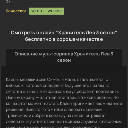
0+
Качество:
WEB-DL, WEBRIP
Смотреть онлайн "Хранитель Лев 3 сезон"
бесплатно в хорошем качестве
Описание мультсериала Хранитель Лев 3
сезон
Кайон, младший сын Симбы и Налы, сталкивается с
выбором, который определит будущее его прайда. С
детства он знал, что однажды ему предстоит возглавить
Львину охрану — элитный отряд защитников саванны. Но
когда этот момент настал, Кайон принимает неожиданное
решение. Вместо того чтобы следовать вековым
традициям и собрать команду из львов, он решает
доверить эту ответственность своим друзьям, способным
объединить силу, верность и дух товарищества.