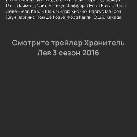
Раш
,
Даймонд Уайт
,
Аттикус Шаффер
,
Дусан Браун
,
Ярон
Лёвенберг
,
Кевин Шон
,
Эндрю Кисино
,
Варгус Мэйсон
,
Хауи Паркинс
,
Том Де Розье
,
Форд Райли
,
США
,
Канада
Смотрите трейлер Хранитель
Лев 3 сезон 2016