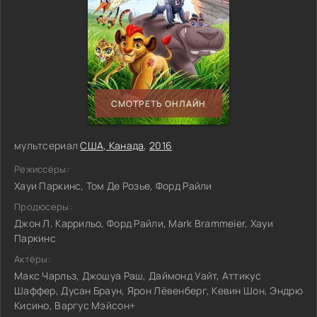
СМОТРЕТЬ ОНЛАЙН
мультсериал
США, Канада
,
2016
Режиссёры:
Хауи Паркинс, Том Де Розье, Форд Райли
Продюсеры:
Джон Л. Каррильо, Форд Райли, Mark Brammeier, Хауи
Паркинс
Актёры:
Макс Чарльз, Джошуа Раш, Даймонд Уайт, Аттикус
Шаффер, Дусан Браун, Ярон Лёвенберг, Кевин Шон, Эндрю
Кисино, Варгус Мэйсон+