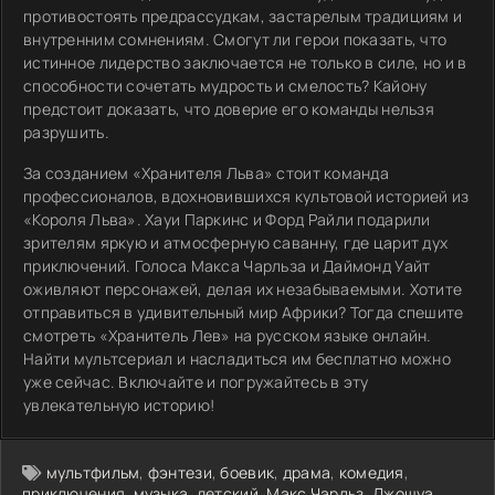
противостоять предрассудкам, застарелым традициям и
внутренним сомнениям. Смогут ли герои показать, что
истинное лидерство заключается не только в силе, но и в
способности сочетать мудрость и смелость? Кайону
предстоит доказать, что доверие его команды нельзя
разрушить.
За созданием «Хранителя Льва» стоит команда
профессионалов, вдохновившихся культовой историей из
«Короля Льва». Хауи Паркинс и Форд Райли подарили
зрителям яркую и атмосферную саванну, где царит дух
приключений. Голоса Макса Чарльза и Даймонд Уайт
оживляют персонажей, делая их незабываемыми. Хотите
отправиться в удивительный мир Африки? Тогда спешите
смотреть «Хранитель Лев» на русском языке онлайн.
Найти мультсериал и насладиться им бесплатно можно
уже сейчас. Включайте и погружайтесь в эту
увлекательную историю!
мультфильм
,
фэнтези
,
боевик
,
драма
,
комедия
,
приключения
,
музыка
,
детский
,
Макс Чарльз
,
Джошуа