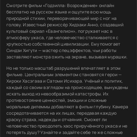
Смотрите фильм «Годзилла: Возрождение» онлайн
бесплатно на русском языке и ощутите всю мощь
природной стихии, переворачивающей мир с ног на
голову. Известный режиссёр Хидэаки Анно, создавший
культовый сериал «Евангелион», погружает нас в
атмосферу ужаса, где человечество сталкивается с
хрупкостью собственной цивилизации. Ему помогает
Синдзи Хигути — мастер спецэффектов, чьи работы
заставляют монстра ожить на экране, вызывая мурашки.
Но не только масштаб разрушений впечатляет в этом
фильме. Центральным элементом становятся герои —
Хироки Хасэгава и Сатоми Исихара. Учёный и политик,
каждый со своим взглядом на происходящее, вынуждены
искать выход из невообразимой катастрофы. Их
противостояние ценностей, эмоции и сложные
моральные дилеммы добавляют в фильм глубину. Камера
сосредотачивается на их лицах, передавая каждую
краску страха, надежды и отчаяния. Сможет ли
человечество преодолеть хаос приручённого ужаса и не
потерять душу? Узнайте и задайте себе те же сложные