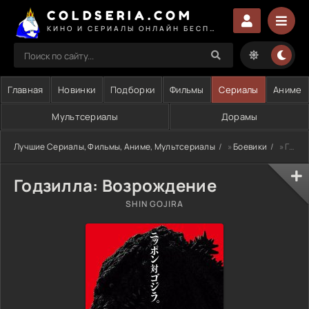
COLDSERIA.COM
КИНО И СЕРИАЛЫ ОНЛАЙН БЕСПЛАТНО
Главная
Новинки
Подборки
Фильмы
Сериалы
Аниме
Мультсериалы
Дорамы
Лучшие Сериалы, Фильмы, Аниме, Мультсериалы
»
Боевики
» Годзилла: Возрождение
Годзилла: Возрождение
SHIN GOJIRA