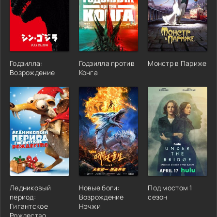
Годзилла:
Годзилла против
Монстр в Париже
Возрождение
Конга
Ледниковый
Новые боги:
Под мостом 1
период:
Возрождение
сезон
Гигантское
Нэчжи
Рождество