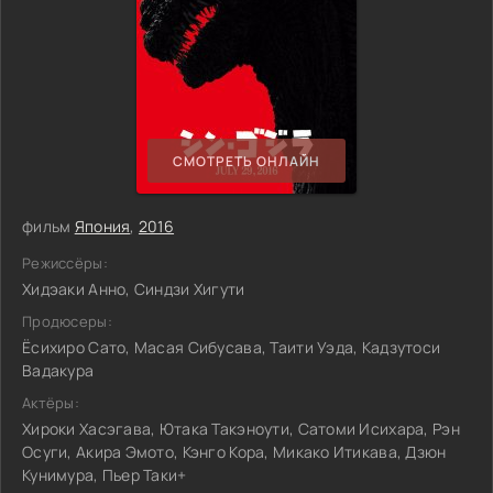
СМОТРЕТЬ ОНЛАЙН
фильм
Япония
,
2016
Режиссёры:
Хидэаки Анно, Синдзи Хигути
Продюсеры:
Ёсихиро Сато, Масая Сибусава, Таити Уэда, Кадзутоси
Вадакура
Актёры:
Хироки Хасэгава, Ютака Такэноути, Сатоми Исихара, Рэн
Осуги, Акира Эмото, Кэнго Кора, Микако Итикава, Дзюн
Кунимура, Пьер Таки+