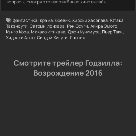
вопросы, смотря это напряжённое кино онлайн.
фантастика
,
драма
,
боевик
,
Хироки Хасэгава
,
Ютака
Такэноути
,
Сатоми Исихара
,
Рэн Осуги
,
Акира Эмото
,
Кэнго Кора
,
Микако Итикава
,
Дзюн Кунимура
,
Пьер Таки
,
Хидэаки Анно
,
Синдзи Хигути
,
Япония
Смотрите трейлер Годзилла:
Возрождение 2016