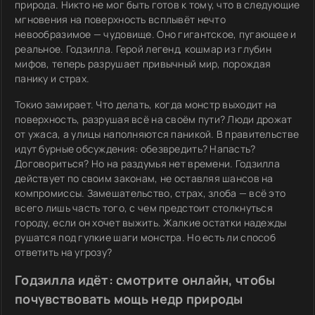
природа. Никто не мог быть готов к тому, что в следующие
мгновения на поверхность всплывёт нечто
невообразимое — чудовище. Оно гигантское, пугающее и
реальное. Годзилла. Герой легенд, кошмар из глубин
мифов, теперь разрушает привычный мир, порождая
панику и страх.
Токио замирает. Что делать, когда монстр выходит на
поверхность, разрушая всё на своём пути? Люди дрожат
от ужаса, а улицы наполняются паникой. В правительстве
идут бурные обсуждения: обезвредить? Напасть?
Договориться? Но на раздумья нет времени. Годзилла
действует по своим законам, не оставляя шансов на
компромиссы. Замешательство, страх, злоба — всё это
всего лишь часть того, с чем предстоит столкнуться
городу, если он хочет выжить. Жалкие остатки надежды
рушатся под гулкие шаги монстра. Но есть ли способ
ответить на угрозу?
Годзилла идёт: смотрите онлайн, чтобы
почувствовать мощь недр природы