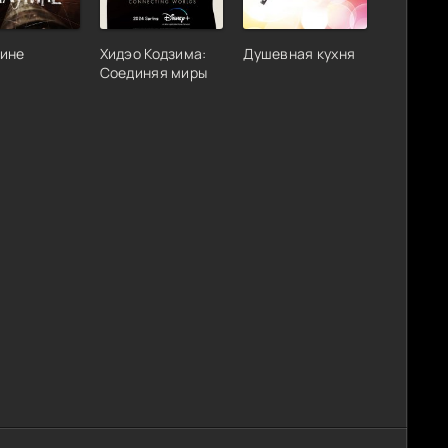
тине
Хидэо Кодзима:
Душевная кухня
Соединяя миры