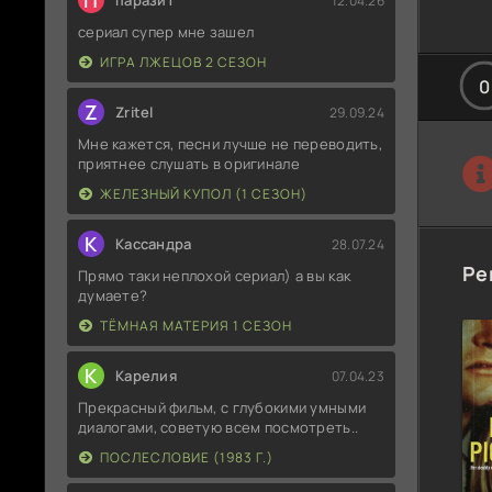
П
паразит
12.04.26
сериал супер мне зашел
ИГРА ЛЖЕЦОВ 2 СЕЗОН
0
Z
Zritel
29.09.24
Мне кажется, песни лучше не переводить,
приятнее слушать в оригинале
ЖЕЛЕЗНЫЙ КУПОЛ (1 СЕЗОН)
К
Кассандра
28.07.24
Ре
Прямо таки неплохой сериал) а вы как
думаете?
ТЁМНАЯ МАТЕРИЯ 1 СЕЗОН
К
Карелия
07.04.23
Прекрасный фильм, с глубокими умными
диалогами, советую всем посмотреть..
ПОСЛЕСЛОВИЕ (1983 Г.)