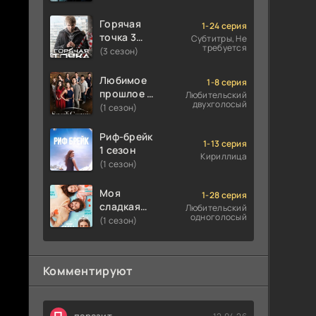
Горячая
1-24 серия
точка 3
Субтитры, Не
требуется
сезон
(3 сезон)
Любимое
1-8 серия
прошлое 1
Любительский
двухголосый
сезон
(1 сезон)
Риф-брейк
1-13 серия
1 сезон
Кириллица
(1 сезон)
Моя
1-28 серия
сладкая
Любительский
одноголосый
ложь 1
(1 сезон)
сезон
Комментируют