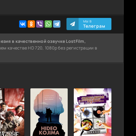
МЫ В
Телеграм
незия
в качественной озвучке LostFilm,
м качестве HD 720, 1080p без регистрации в