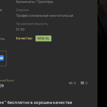
Криминалы / Триллеры
та
Озвучка:
Профессиональный многоголосый
Продолжительность:
01:30
Качество:
уль,
WEB-DL
0
0
09
я " бесплатно в хорошем качестве