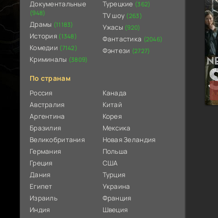
Документальные
Турецкие
(362)
(948)
TV шоу
(263)
Драмы
(11183)
Ужасы
(920)
История
(1348)
Фантастика
(2046)
Комедии
(7142)
Фэнтези
(2727)
Криминалы
(3809)
По странам
Россия
Канада
Австралия
Китай
Аргентина
Корея
Бразилия
Мексика
Великобритания
Новая Зеландия
Германия
Польша
Греция
США
Дания
Турция
Египет
Украина
Израиль
Франция
Индия
Швеция