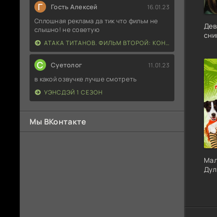
Г
Гость Алексей
16.01.23
Сплошная реклама да тик что фильм не
Дев
слышно! не советую
сни
АТАКА ТИТАНОВ. ФИЛЬМ ВТОРОЙ: КОНЕЦ СВЕТА
С
Суетолог
11.01.23
в какой озвучке лучше смотреть
УЭНСДЭЙ 1 СЕЗОН
Мы ВКонтакте
Мал
Дул