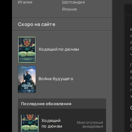
Италия
Шотландия
Япония
Скоро на сайте
Ходящий по дюнам
Война будущего
Последние обновления
Ходящий
Многоголосый
по дюнам
закадровый