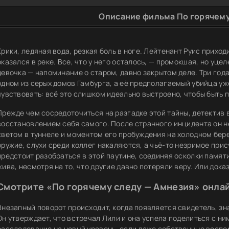
Описание фильма По горячему
Крики, ледяная вода, резкая боль в ноге. Лейтенант Руис приходи
оказался в реке. Все, что у него осталось, — промокшая, но уц
девочка — напоминание о старом, давно закрытом деле. Три год
одном из серых домов Гамбурга, а её предполагаемый убийца уже
чувствовать: всё это слишком идеально выстроено, чтобы быть 
Прежде чем сосредоточиться на разгадке этой тайны, детектив
восстановлением себя самого. После странного инцидента он не
светом в туннеле и моментом его пробуждения на холодном бере
оружие, слухи среди коллег накаляются, а чьё-то незримое прис
предстоит разобраться в этой паутине, соединяя осколки памят
жива, несмотря на то, что другие давно потеряли веру. Или дока
Смотрите «По горячему следу — Амнезия» онлай
Внезапный поворот происходит, когда появляется свидетель, з
Он утверждает, что встречал Лили и она успела поделиться с н
расследование на новый уровень, если даже собственные восп