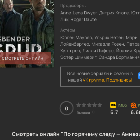
Продюсеры:
Anne-Lena Dwyer, Дитрих Клюге, Ют
Лик, Roger Daute
Актёры:
Юрген Маурер, Ульрих Нётен, Мари
Лойенбергер, Михаэла Розен, Петра
Хултгрен, Лилли Лиферс, Йоахим Кр
Эстер Циммериг, Сандра Боргманн+
СМОТРЕТЬ ОНЛАЙН
Все новые сериалы и сезоны в
нашей
VK группе. Подпишись!
0
6.7
6.6
0
Голосов:
Смотреть онлайн "По горячему следу — Амнези