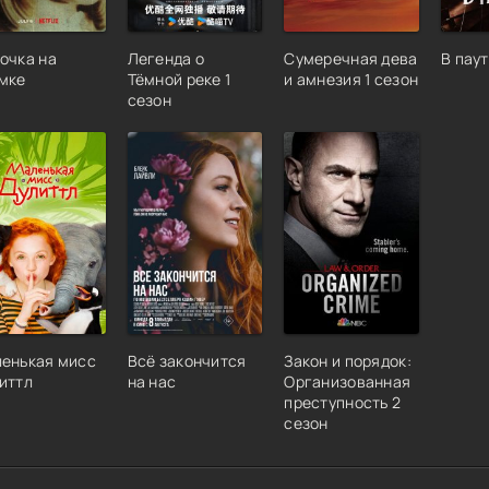
очка на
Легенда о
Сумеречная дева
В пау
мке
Тёмной реке 1
и амнезия 1 сезон
сезон
енькая мисс
Всё закончится
Закон и порядок:
иттл
на нас
Организованная
преступность 2
сезон