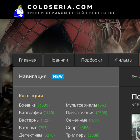
COLDSERIA.COM
КИНО И СЕРИАЛЫ ОНЛАЙН БЕСПЛАТНО
Главная
Новинки
Подборки
Фильмы
Навигация
Луч
П
Категории
Боевики
Мультсериалы
NEB
(3589)
(643)
Биографии
Приключения
(1149)
(2706)
Вестерны
Семейные
(122)
(1811)
Военные
Спорт
(797)
(556)
Детективы
Триллеры
(3275)
(3888)