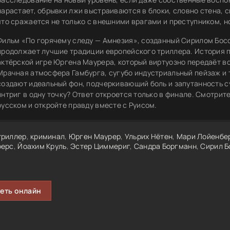
нарастает, обрывки лжи выстраиваются в блоки, словно стена, с
что сражается не только с внешними врагами и преступником, н
Фильм «По горячему следу — Амнезия», созданный Сирилом Бос
продолжает лучшие традиции европейского триллера. История 
актёрской игре Юргена Маурера, который виртуозно передаёт вс
Мрачная атмосфера Гамбурга, сугубо индустриальный пейзаж и
создают идеальный фон, подчеркивающий боль и запутанность суд
интриг в одну точку? Ответ откроется только в финале. Смотрит
русском и откройте правду вместе с Руисом.
триллер
,
криминал
,
Юрген Маурер
,
Ульрих Нётен
,
Мари Лойенбе
ерс
,
Йоахим Круль
,
Эстер Циммериг
,
Сандра Боргманн
,
Сирил Б
еть онлайн