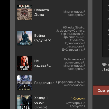
Планета
Многоголосый
Дюна
закадровый
HDrezka Studio,
Jaskier, NewComers,
Укр. HDRezka St.,
Война
Оригинальный,
будущего
Субтитры,
Одноголосый
закадровый,
Дублированный
Любительский
Не
одноголосый,
издавай ни
Многоголосый
закадровый
Лиф
звука
Профессиональный
Разделитель
многоголосый
Смотр
Холод 1
1-2 серия
сезон
Субтитры, Не
требуется
(1 сезон)