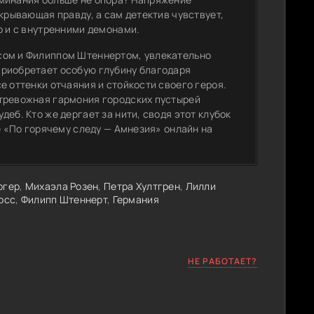
крывающая правду, а сам детектив чувствует,
о и с внутренними демонами.
сом и Филиппом Штеннертом, увлекательно
приобретает особую глубину благодаря
е оттенки отчаяния и стойкости своего героя.
 тревожная гармония городских пустырей
еб. Кто же дергает за нити, сводя этот клубок
е «По горячему следу — Амнезия» онлайн на
ргер
,
Михаэла Розен
,
Петра Хултгрен
,
Лилли
осс
,
Филипп Штеннерт
,
Германия
НЕ РАБОТАЕТ?