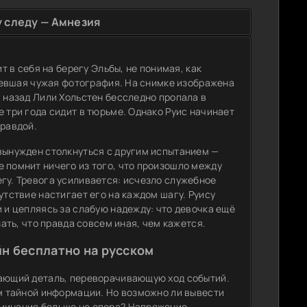
 следу — Амнезия
т в себя на берегу Эльбы, не понимая, как
елевшая чужая фотография. На снимке изображена
а назад Лили Хольстен бесследно пропала в
 три года сидит в тюрьме. Однако Руис начинает
правдой.
 вынужден столкнуться с другим испытанием —
 помнит ничего из того, что произошло между
гу. Тревога усиливается: исчезло служебное
утствие настигает его на каждом шагу. Руису
и и цепляясь за слабую надежду: что девочка ещё
зать, что правда совсем иная, чем кажется.
н бесплатно на русском
нающий деталь, переворачивающую ход событий.
им тайной информации. Но возможно ли вывести
оминания больше не опора? Напряжение