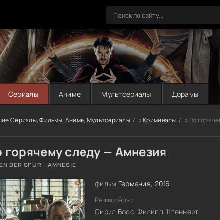
Сериалы
Аниме
Мультсериалы
Дорамы
шие Сериалы, Фильмы, Аниме, Мультсериалы
»
Криминалы
» По горяче
о горячему следу — Амнезия
EN DER SPUR - AMNESIE
фильм
Германия
,
2016
Режиссёры:
Сирил Босс, Филипп Штеннерт