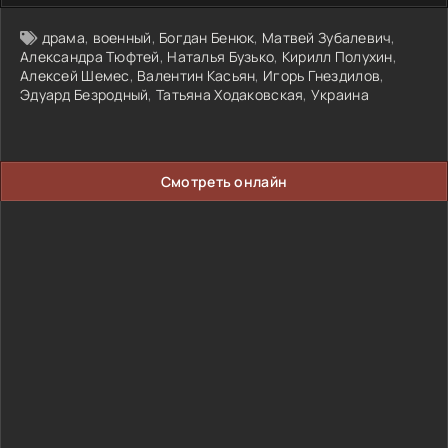
драма
,
военный
,
Богдан Бенюк
,
Матвей Зубалевич
,
Александра Тюфтей
,
Наталья Бузько
,
Кирилл Полухин
,
Алексей Шемес
,
Валентин Касьян
,
Игорь Гнездилов
,
Эдуард Безродный
,
Татьяна Ходаковская
,
Украина
Смотреть онлайн