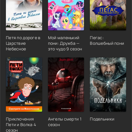
Петя по дороге в
Мой маленький
Пегас:
Царствие
пони: Дружба —
Волшебный пони
Небесное
это чудо 9 сезон
Приключения
Ангелы смерти 1
Подельники
Пети и Волка 4
сезон
сезон