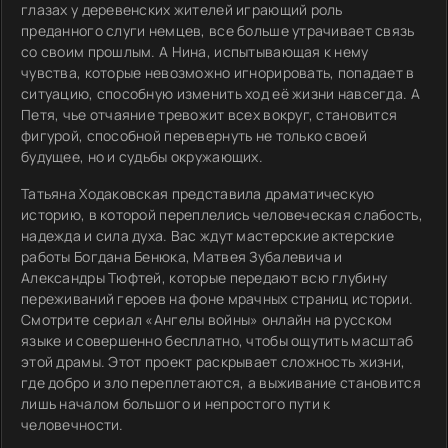
глазах у деревенских жителей играющий роль
преданного слуги немцев, все больше утрачивает связь
со своим прошлым. А Нина, испытывающая к нему
чувства, которые невозможно игнорировать, попадает в
ситуацию, способную изменить ход её жизни навсегда. А
Петя, чье отчаяние тревожит всех вокруг, становится
фигурой, способной перевернуть не только своей
будущее, но и судьбы окружающих.
Татьяна Ходаковская представила драматическую
историю, в которой переплелись человеческая слабость,
надежда и сила духа. Вас ждут мастерские актерские
работы Богдана Бенюка, Матвея Зубалевича и
Александры Тюфтей, которые передают всю глубину
переживаний героев на фоне мрачных страниц истории.
Смотрите сериал «Ангелы войны» онлайн на русском
языке и совершенно бесплатно, чтобы ощутить масштаб
этой драмы. Этот проект раскрывает сложность жизни,
где добро и зло переплетаются, а выживание становится
лишь началом большого и непростого пути к
человечности.