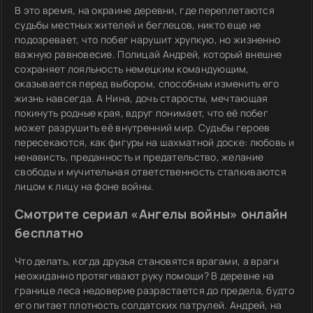
В это время, на окраине деревни, где переплетаются
судьбы местных жителей и беглецов, никто еще не
подозревает, что побег нарушит хрупкую, но жизненно
важную равновесие. Полицай Андрей, который внешне
сохраняет лояльность немецким командующим,
оказывается перед выбором, способным изменить его
жизнь навсегда. А Нина, дочь старосты, мечтающая
покинуть родные края, вдруг понимает, что её побег
может разрушить её внутренний мир. Судьбы героев
пересекаются, как фигуры на шахматной доске: любовь и
ненависть, преданность и предательство, желание
свободы и мучительная ответственность сталкиваются
лицом к лицу на фоне войны.
Смотрите сериал «Ангелы войны» онлайн
бесплатно
Что делать, когда друзья становятся врагами, а враги
неожиданно протягивают руку помощи? В деревне на
границе леса недоверие разрастается до предела, будто
его питает плотность солдатских патрулей. Андрей, на