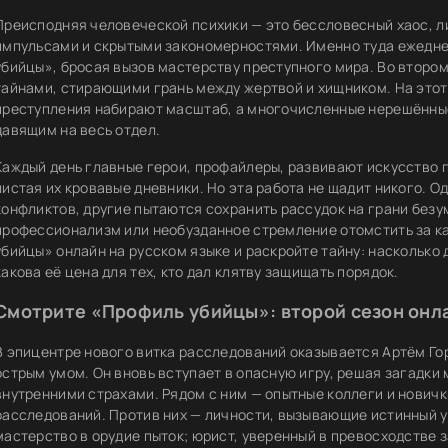
Преисподняя человеческой психики — это бессловесный хаос, 
импульсами и скрытыми закономерностями. Именно туда ежедн
убийцы», бросая вызов мастерству преступного мира. Во втором
тайнами, стирающими грань между жертвой и хищником. На этот 
преступления набирают масштаб, а многочисленные нерешённые
давящим на весь отдел.
Каждый день главные герои, профайлеры, развивают искусство 
листая их кровавые дневники. Но эта работа не щадит никого. О
конфликтов, другие пытаются сохранить рассудок на грани безу
профессионализм или необузданное стремление отомстить за к
убийцы» онлайн на русском языке и раскройте тайну: насколько 
какова её цена для тех, кто дал клятву защищать порядок.
Смотрите «Профиль убийцы»: второй сезон онл
В эпицентре нового витка расследований оказывается Артём Го
острым умом. Он вновь вступает в опасную игру, решая загадки
внутренними страхами. Рядом с ним — опытные коллеги и нович
расследований. Против них — личности, вызывающие истинный у
мастерство в орудие пыток; юрист, уверенный в превосходстве 