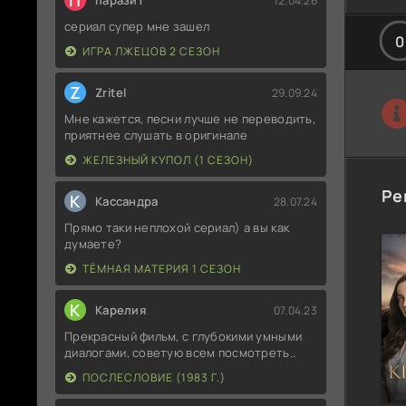
П
паразит
12.04.26
сериал супер мне зашел
0
ИГРА ЛЖЕЦОВ 2 СЕЗОН
Z
Zritel
29.09.24
Мне кажется, песни лучше не переводить,
приятнее слушать в оригинале
ЖЕЛЕЗНЫЙ КУПОЛ (1 СЕЗОН)
Ре
К
Кассандра
28.07.24
Прямо таки неплохой сериал) а вы как
думаете?
ТЁМНАЯ МАТЕРИЯ 1 СЕЗОН
К
Карелия
07.04.23
Прекрасный фильм, с глубокими умными
диалогами, советую всем посмотреть..
ПОСЛЕСЛОВИЕ (1983 Г.)