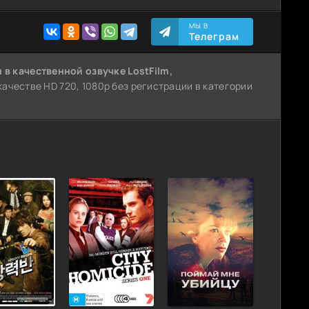
МЫ В
Телеграм
н
в качественной озвучке LostFilm,
качестве HD 720, 1080p без регистрации в категории