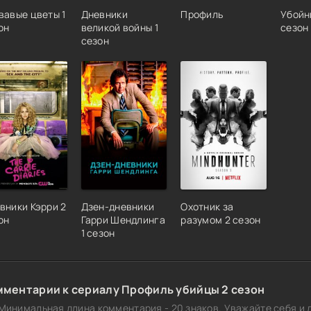
вавые цветы 1
Дневники
Профиль
Убойн
он
великой войны 1
сезон
сезон
вники Кэрри 2
Дзен-дневники
Охотник за
он
Гарри Шендлинга
разумом 2 сезон
1 сезон
мментарии к сериалу Профиль убийцы 2 сезон
Минимальная длина комментария - 20 знаков. Уважайте себя и д