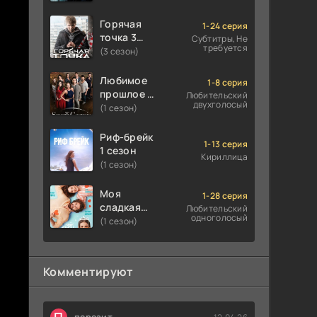
Горячая
1-24 серия
точка 3
Субтитры, Не
требуется
сезон
(3 сезон)
Любимое
1-8 серия
прошлое 1
Любительский
двухголосый
сезон
(1 сезон)
Риф-брейк
1-13 серия
1 сезон
Кириллица
(1 сезон)
Моя
1-28 серия
сладкая
Любительский
одноголосый
ложь 1
(1 сезон)
сезон
Комментируют