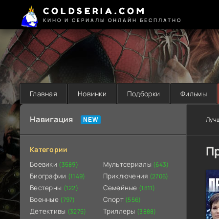
COLDSERIA.COM
КИНО И СЕРИАЛЫ ОНЛАЙН БЕСПЛАТНО
Главная
Новинки
Подборки
Фильмы
Навигация
Луч
П
Категории
Боевики
Мультсериалы
(3589)
(643)
Биографии
Приключения
(1149)
(2706)
Вестерны
Семейные
(122)
(1811)
Военные
Спорт
(797)
(556)
Детективы
Триллеры
(3275)
(3888)