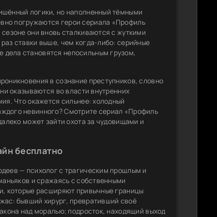
лишённый логики, но наполненный тёмными
евно погружаются герои сериала «Профиль
 сезоне они вновь сталкиваются с жуткими
раз ставки выше, чем когда-либо: серийные
 дела становятся непосильным грузом,
проникновения в сознание преступников, словно
дни оказываются во власти внутренних
мия. Что окажется сильнее: холодный
аждого невинного? Смотрите сериал «Профиль
далеко может зайти охота за чудовищами и
айн бесплатно
рдеев — психолог с трагическим прошлым и
 маньяков и сражаясь с собственными
ки, которые расширяют привычные границы
жас: бывший хирург, превративший своё
закона над моралью; подросток, находящий выход