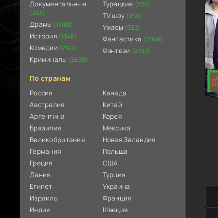
Документальные
Турецкие
(362)
(948)
TV шоу
(263)
Драмы
(11183)
Ужасы
(920)
История
(1348)
Фантастика
(2046)
Комедии
(7142)
Фэнтези
(2727)
Криминалы
(3809)
По странам
Россия
Канада
Австралия
Китай
Аргентина
Корея
Бразилия
Мексика
Великобритания
Новая Зеландия
Германия
Польша
Греция
США
Дания
Турция
Египет
Украина
Израиль
Франция
Индия
Швеция