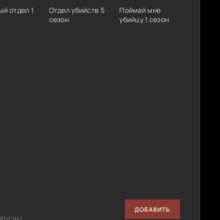
ый отдел 1
Отдел убийств 5
Поймай мне
сезон
убийцу 1 сезон
ДОБАВИТЬ
ругих!