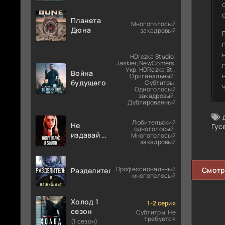
Планета
Многоголосый
Дюна
закадровый
HDrezka Studio,
Jaskier, NewComers,
Укр. HDRezka St.,
Война
Оригинальный,
будущего
Субтитры,
Одноголосый
закадровый,
Дублированный
Любительский
Не
Гус
одноголосый,
издавай ни
Многоголосый
закадровый
звука
Профессиональный
Смотр
Разделитель
многоголосый
Холод 1
1-2 серия
сезон
Субтитры, Не
требуется
(1 сезон)