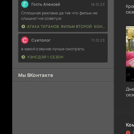
Г
Гость Алексей
16.01.23
Кро
сез
Сплошная реклама да тик что фильм не
слышно! не советую
АТАКА ТИТАНОВ. ФИЛЬМ ВТОРОЙ: КОНЕЦ СВЕТА
С
Суетолог
11.01.23
в какой озвучке лучше смотреть
УЭНСДЭЙ 1 СЕЗОН
Мы ВКонтакте
Дне
сез
Ко