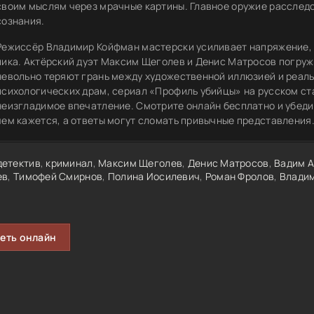
своим мыслям через мрачные картины. Главное оружие расслед
сознания.
Режиссёр Владимир Койфман мастерски усиливает напряжение, 
пика. Актёрский дуэт Максим Щеголев и Денис Матросов погруж
невольно теряют грань между художественной иллюзией и реаль
психологических драм, сериал «Профиль убийцы» на русском с
неизгладимое впечатление. Смотрите онлайн бесплатно и убеди
чем кажется, а ответы могут сломать привычные представления
детектив
,
криминал
,
Максим Щеголев
,
Денис Матросов
,
Вадим 
ев
,
Тимофей Смирнов
,
Полина Иосилевич
,
Роман Фролов
,
Влади
еть онлайн