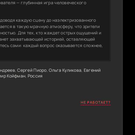
ователя — глубинная игра человеческого
доводя каждую сцену до наэлектризованного
ается в такую мрачную атмосферу, что зрители
ностью. Для тех, кто жаждет острых ощущений и
танет захватывающей историей, оставляющей
тесь сами: каждый вопрос оказывается сложнее,
.
Андреев
,
Сергей Пиоро
,
Ольга Куликова
,
Евгений
мир Койфман
,
Россия
НЕ РАБОТАЕТ?