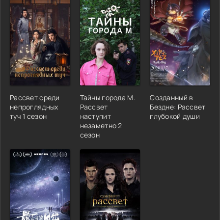
Рассвет среди
Тайны города М.
Созданный в
непроглядных
Рассвет
Бездне: Рассвет
туч 1 сезон
наступит
глубокой души
незаметно 2
сезон