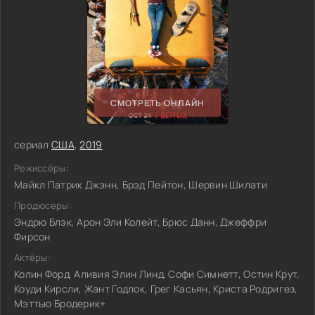
СМОТРЕТЬ ОНЛАЙН
сериал
США
,
2019
Режиссёры:
Майкл Патрик Джэнн, Брэд Пейтон, Шервин Шилати
Продюсеры:
Эндрю Блэк, Арон Эли Колейт, Брюс Данн, Джеффри
Фирсон
Актёры:
Колин Форд, Аливия Элин Линд, Софи Симнетт, Остин Крут,
Коуди Кирсли, Жант Годлок, Грег Касьян, Криста Родригез,
Мэттью Бродерик+