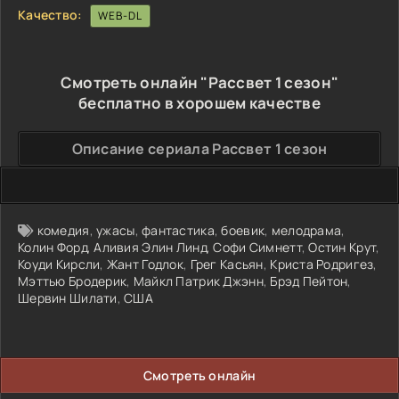
Качество:
WEB-DL
Смотреть онлайн "Рассвет 1 сезон"
бесплатно в хорошем качестве
Описание сериала Рассвет 1 сезон
комедия
,
ужасы
,
фантастика
,
боевик
,
мелодрама
,
Колин Форд
,
Аливия Элин Линд
,
Софи Симнетт
,
Остин Крут
,
Коуди Кирсли
,
Жант Годлок
,
Грег Касьян
,
Криста Родригез
,
Мэттью Бродерик
,
Майкл Патрик Джэнн
,
Брэд Пейтон
,
Шервин Шилати
,
США
Смотреть онлайн