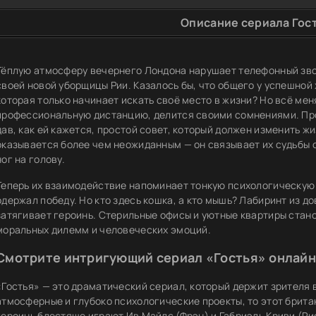
Описание сериала Гост
Тёплую атмосферу вечернего Лондона нарушает телефонный зво
своей новой уборщицы Рии. Казалось бы, что общего у успешно
которая только начинает искать своё место в жизни? Но всё мен
профессиональную дистанцию, делится своими сомнениями. Проя
дав, как ей кажется, простой совет, который должен изменить ж
оказывается более чем неожиданным — он связывает их судьбы 
ног на голову.
Теперь их взаимодействие напоминает тонкую психологическую и
одержал победу. Но кто здесь кошка, а кто мышь? Лабиринт из д
затягивает героинь. Стерильные офисы и уютные квартиры стан
моральных дилемм и человеческих эмоций.
Смотрите интригующий сериал «Гостья» онлайн
«Гостья» — это драматический сериал, который держит зрителя 
атмосферные и глубоко психологические проекты, то этот брита
героинь блестяще играют Ив Майлс (Фрэн) и Габриэль Криви (Ри