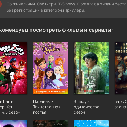
Оригинальный, Субтитры, TVShows, Contentica онлайн беспла
без регистрации в категории Триллеры.
комендуем посмотреть фильмы и сериалы:
и Баг и
Царевны и
В лесу в
Бар «
ер-Кот
Таинственная
одиночестве 1
звонок
3,4,5 сезон
гостья
сезон