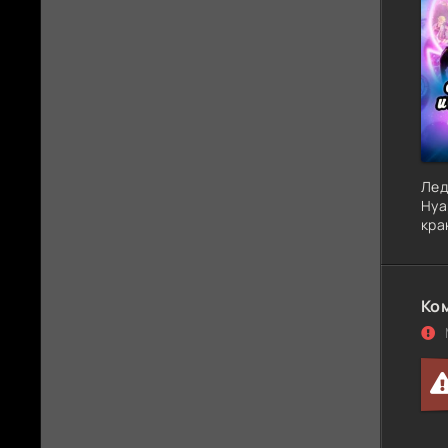
Лед
Нуа
кра
Ком