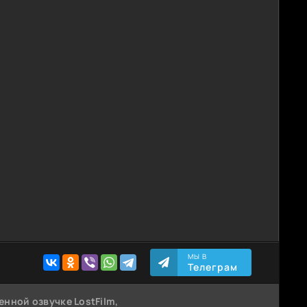
МЫ В
Телеграм
енной озвучке LostFilm,