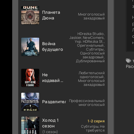
Планета
Многоголосый
Дюна
закадровый
HDrezka Studio,
Jaskier, NewComers,
Укр. HDRezka St.,
Война
Оригинальный,
будущего
Субтитры,
Одноголосый
закадровый,
Дублированный
Рас
Любительский
Не
одноголосый,
издавай ни
Многоголосый
закадровый
звука
Профессиональный
Разделитель
многоголосый
Холод 1
1-2 серия
сезон
Субтитры, Не
требуется
(1 сезон)