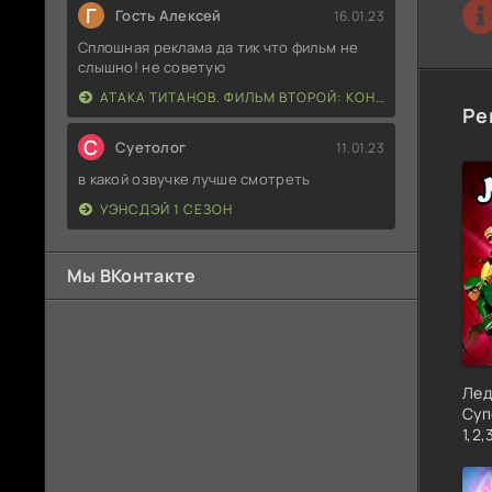
Г
Гость Алексей
16.01.23
Сплошная реклама да тик что фильм не
слышно! не советую
АТАКА ТИТАНОВ. ФИЛЬМ ВТОРОЙ: КОНЕЦ СВЕТА
Ре
С
Суетолог
11.01.23
в какой озвучке лучше смотреть
УЭНСДЭЙ 1 СЕЗОН
Мы ВКонтакте
Лед
Суп
1,2,