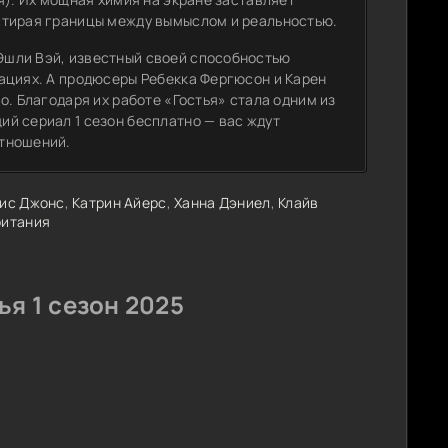
стирая границы между вымыслом и реальностью.
Эшли Вэй, известный своей способностью
ациях. А продюсеры Ребекка Фергюсон и Карен
о. Благодаря их работе «Гостья» стала одним из
й сериал 1 сезон бесплатно — вас ждут
отношений.
ис Джонс
,
Катрин Айерс
,
Ханна Дэниел
,
Клайв
ритания
я 1 сезон 2025