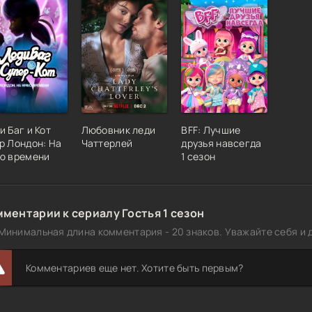
и Баг и Кот
Любовник леди
BFF: Лучшие
р Лондон: На
Чаттерлей
друзья навсегда
ю времени
1 сезон
ментарии к сериалу Гостья 1 сезон
Минимальная длина комментария - 20 знаков. Уважайте себя и д
Комментариев еще нет. Хотите быть первым?