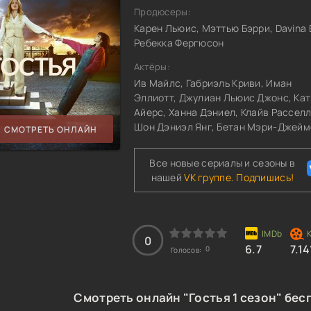
Продюсеры:
Карен Льюис, Мэттью Бэрри, Davina E
Ребекка Фергюсон
Актёры:
Ив Майлс, Габриэль Криви, Иман
Эллиотт, Джулиан Льюис Джонс, Ка
Айерс, Ханна Дэниел, Клайв Расселл
Шон Дэниэл Янг, Бетан Мэри-Джейм
СМОТРЕТЬ ОНЛАЙН
Все новые сериалы и сезоны в
нашей
VK группе. Подпишись!
0
6.7
7.14
0
Голосов:
Смотреть онлайн "Гостья 1 сезон" бес