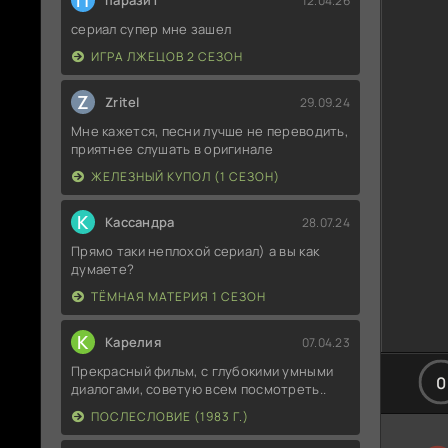
П
паразит
12.04.26
сериал супер мне зашел
ИГРА ЛЖЕЦОВ 2 СЕЗОН
Z
Zritel
29.09.24
Мне кажется, песни лучше не переводить,
приятнее слушать в оригинале
ЖЕЛЕЗНЫЙ КУПОЛ (1 СЕЗОН)
К
Кассандра
28.07.24
Прямо таки неплохой сериал) а вы как
думаете?
ТЁМНАЯ МАТЕРИЯ 1 СЕЗОН
К
Карелия
07.04.23
Прекрасный фильм, с глубокими умными
0
диалогами, советую всем посмотреть..
ПОСЛЕСЛОВИЕ (1983 Г.)