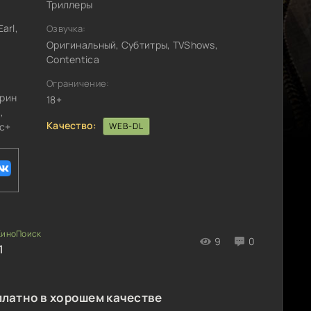
Триллеры
arl,
Озвучка:
Оригинальный, Субтитры, TVShows,
Contentica
Ограничение:
трин
18+
,
Качество:
с+
WEB-DL
9
0
1
платно в хорошем качестве