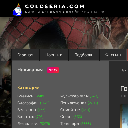
COLDSERIA.COM
КИНО И СЕРИАЛЫ ОНЛАЙН БЕСПЛАТНО
Главная
Новинки
Подборки
Фильмы
Навигация
Луч
Го
Категории
Боевики
Мультсериалы
THE
(3589)
(643)
Биографии
Приключения
(1149)
(2706)
Вестерны
Семейные
(122)
(1811)
Военные
Спорт
(797)
(556)
Детективы
Триллеры
(3275)
(3888)