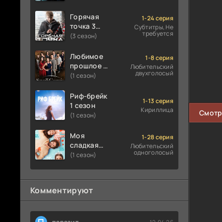
Горячая
1-24 серия
точка 3
Субтитры, Не
требуется
сезон
(3 сезон)
Любимое
1-8 серия
прошлое 1
Любительский
двухголосый
сезон
(1 сезон)
Риф-брейк
1-13 серия
1 сезон
Кириллица
Смотр
(1 сезон)
Моя
1-28 серия
сладкая
Любительский
одноголосый
ложь 1
(1 сезон)
сезон
Комментируют