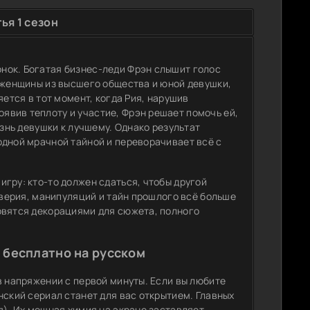
ья 1 сезон
нок. Богатая бизнес-леди Фрэн слышит голос
й женщины из высшего общества и юной девушки,
яется в тот момент, когда Рия, нарушив
вив теплоту и участие, Фрэн решает помочь ей,
изнь девушки к лучшему. Однако результат
одной мрачной тайной и переворачивает всё с
гру: кто-то должен сдаться, чтобы другой
оверия, манипуляций и тайн прошлого всё больше
овятся декорациями для сюжета, полного
 бесплатно на русском
в напряжении с первой минуты. Если вы любите
нский сериал станет для вас открытием. Главных
я). Их мощная химия на экране заставляет