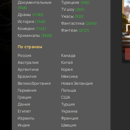
Документальные
Турецкие
(362)
(948)
TV шоу
(263)
Драмы
(11183)
Ужасы
(920)
История
(1348)
Фантастика
(2046)
Комедии
(7142)
Фэнтези
(2727)
Криминалы
(3809)
По странам
Россия
Канада
Австралия
Китай
Аргентина
Корея
Бразилия
Мексика
Великобритания
Новая Зеландия
Германия
Польша
Греция
США
Дания
Турция
Египет
Украина
Израиль
Франция
Индия
Швеция