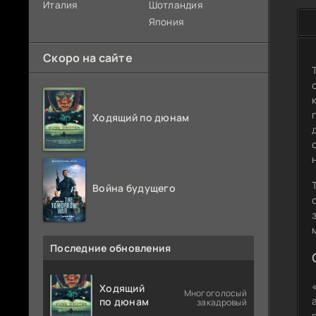
Италия
Шотландия
Япония
Скоро на сайте
Ходящий по дюнам
Война будущего
Последние обновления
Ходящий
Многоголосый
по дюнам
закадровый