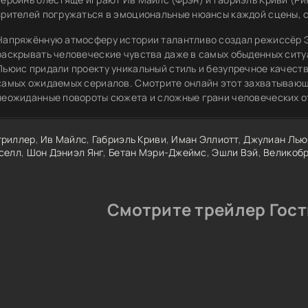
зрителей погружаться в эмоциональные нюансы каждой сцены, 
Напряжённую атмосферу истории талантливо создал режиссёр 
раскрывать человеческие чувства даже в самых обыденных ситу
Льюис придали проекту уникальный стиль и безупречное качеств
самых ожидаемых сериалов. Смотрите онлайн этот захватывающи
неожиданные повороты сюжета и сложные грани человеческих 
триллер
,
Ив Майлс
,
Габриэль Криви
,
Иман Эллиотт
,
Джулиан Лью
селл
,
Шон Дэниэл Янг
,
Бетан Мэри-Джеймс
,
Эшли Вэй
,
Великоб
Смотрите трейлер Гость