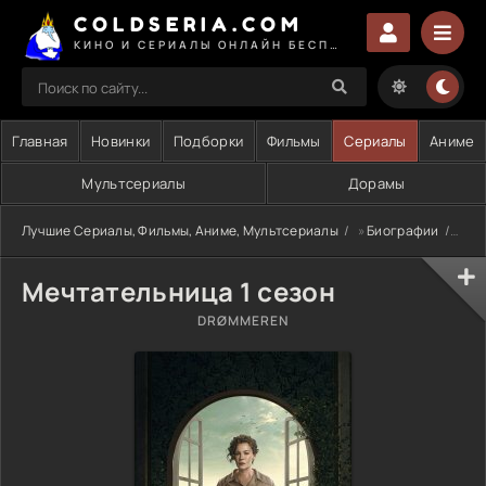
COLDSERIA.COM
КИНО И СЕРИАЛЫ ОНЛАЙН БЕСПЛАТНО
Главная
Новинки
Подборки
Фильмы
Сериалы
Аниме
Мультсериалы
Дорамы
Лучшие Сериалы, Фильмы, Аниме, Мультсериалы
»
Биографии
» Ме
Мечтательница 1 сезон
DRØMMEREN