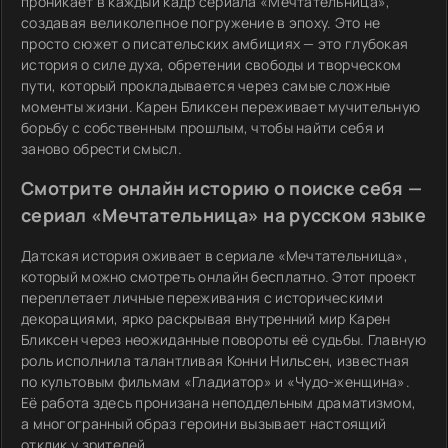
проникает в каждый кадр сериала «Мечтательница»,
создавая великолепное погружение в эпоху. Это не
просто сюжет о писательских амбициях — это глубокая
история о силе духа, обретении свободы и творческом
пути, который прокладывается через самые сложные
моменты жизни. Карен Бликсен переживает мучительную
борьбу с собственным прошлым, чтобы найти себя и
заново обрести смысл.
Смотрите онлайн историю о поиске себя —
сериал «Мечтательница» на русском языке
Датская история оживает в сериале «Мечтательница»,
который можно смотреть онлайн бесплатно. Этот проект
переплетает личные переживания с историческими
декорациями, ярко раскрывая внутренний мир Карен
Бликсен через неожиданные повороты её судьбы. Главную
роль исполнила талантливая Конни Нильсен, известная
по культовым фильмам «Гладиатор» и «Чудо-женщина».
Её работа здесь пронизана неподдельным драматизмом,
а многогранный образ героини вызывает настоящий
отклик у зрителей.