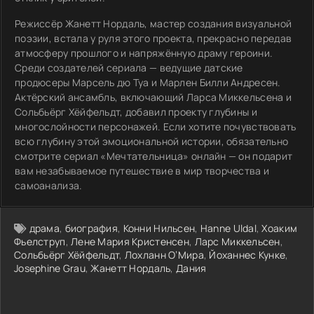
Режиссёр Жанетт Нордаль, мастер создания визуальной
поэзии, встала у руля этого проекта, прекрасно передав
атмосферу прошлого и напряжённую драму героини.
Среди создателей сериала — ведущие датские
продюсеры Марсель дю Туа и Марлен Билли Андресен.
Актёрский ансамбль, включающий Ларса Миккельсена и
Сольбьёрг Хёйфельдт, добавил проекту глубины и
многослойности персонажей. Если хотите почувствовать
всю глубину этой эмоциональной истории, обязательно
смотрите сериал «Мечтательница» онлайн — он подарит
вам незабываемое путешествие в мир творчества и
самоанализа.
драма
,
биография
,
Конни Нильсен
,
Hanne Uldal
,
Хоаким
Фьелструп
,
Лене Мария Кристенсен
,
Ларс Миккельсен
,
Сольбьёрг Хёйфельдт
,
Лохланн О’Мира
,
Йоханнес Кунке
,
Josephine Grau
,
Жанетт Нордаль
,
Дания