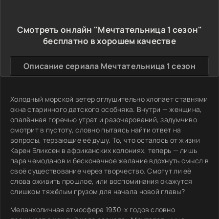
Смотреть онлайн "Мечтательница 1 сезон"
бесплатно в хорошем качестве
Описание сериала Мечтательница 1 сезон
Холодный морской ветер оглушительно хлопает ставнями
окна старинного датского особняка. Внутри — женщина,
опалённая горечью утрат и разочарований, задумчиво
смотрит в пустоту, словно пытаясь найти ответ на
вопросы, терзающие её душу. То, что осталось от жизни
Карен Бликсен в африканских колониях, теперь — лишь
пара чемоданов и бесконечное желание вдохнуть смысл в
своё существование через творчество. Смогут ли её
слова оживить прошлое, или воспоминания окажутся
слишком тяжёлым грузом для начала новой главы?
Меланхоличная атмосфера 1930-х годов словно