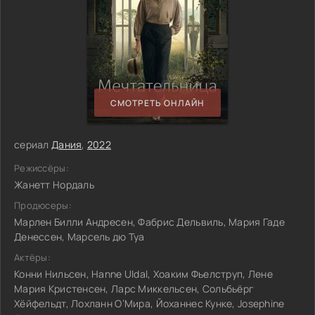
СМОТРЕТЬ ОНЛАЙН
сериал
Дания
,
2022
Режиссёры:
Жанетт Нордаль
Продюсеры:
Марлен Билли Андресен, Фабрис Дельвиль, Мария Гаде
Денессен, Марсель дю Туа
Актёры:
Конни Нильсен, Hanne Uldal, Хоаким Фьелструп, Лене
Мария Кристенсен, Ларс Миккельсен, Сольбьёрг
Хёйфельдт, Лохланн О’Мира, Йоханнес Кунке, Josephine