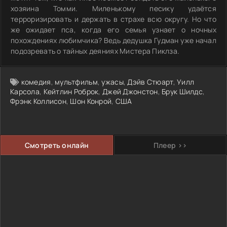
хозяина Томми. Миленькому песику удаётся
терроризировать и держать в страхе всю округу. Но что
же ожидает пса, когда его семья узнает о ночных
похождениях любимчика? Ведь дедушка Гудман уже начал
подозревать о тайных деяниях Мистера Пиклза.
комедия
,
мультфильм
,
ужасы
,
Дэйв Стюарт
,
Уилл
Карсола
,
Кейтлин Роброк
,
Джей Джонстон
,
Брук Шилдс
,
Фрэнк Коллисон
,
Шон Конрой
,
США
Смотреть онлайн
Плеер >>