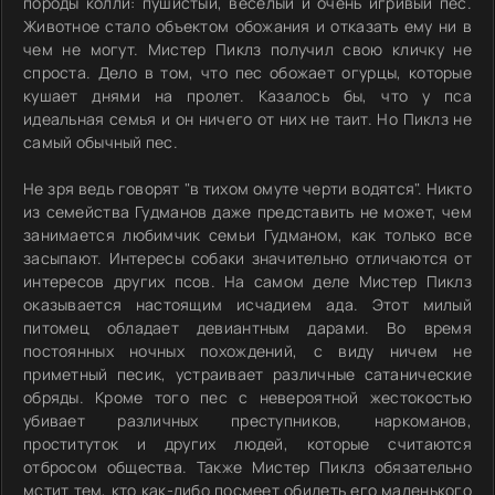
породы колли: пушистый, веселый и очень игривый пес.
Животное стало объектом обожания и отказать ему ни в
чем не могут. Мистер Пиклз получил свою кличку не
спроста. Дело в том, что пес обожает огурцы, которые
кушает днями на пролет. Казалось бы, что у пса
идеальная семья и он ничего от них не таит. Но Пиклз не
самый обычный пес.
Не зря ведь говорят "в тихом омуте черти водятся". Никто
из семейства Гудманов даже представить не может, чем
занимается любимчик семьи Гудманом, как только все
засыпают. Интересы собаки значительно отличаются от
интересов других псов. На самом деле Мистер Пиклз
оказывается настоящим исчадием ада. Этот милый
питомец обладает девиантным дарами. Во время
постоянных ночных похождений, с виду ничем не
приметный песик, устраивает различные сатанические
обряды. Кроме того пес с невероятной жестокостью
убивает различных преступников, наркоманов,
проституток и других людей, которые считаются
отбросом общества. Также Мистер Пиклз обязательно
мстит тем, кто как-либо посмеет обидеть его маленького