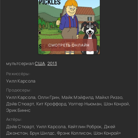
СМОТРЕТЬ ОНЛАЙН
мультсериал
США
,
2013
Режиссёры:
Уилл Карсола
Продюсеры:
Уилл Карсола, Олли Грин, Майк Мэйфилд, Майкл Риззо,
Дэйв Стюарт, Кит Кроффорд, Уолтер Ньюман, Шон Конрой,
Эрик Биннс
Актёры:
Дэйв Стюарт, Уилл Карсола, Кейтлин Роброк, Джей
Джонстон, Брук Шилдс, Фрэнк Коллисон, Шон Конрой+