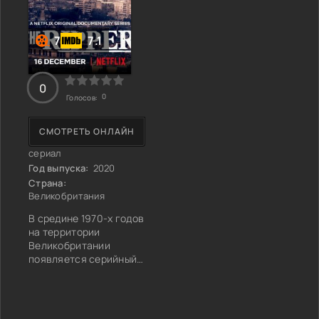
7
7.1
0
0
Голосов:
СМОТРЕТЬ ОНЛАЙН
сериал
Год выпуска:
2020
Страна:
Великобритания
В средине 1970-х годов
на территории
Великобритании
появляется серийный
маньяк. Как
выяснилось в ходе
расследования, им
оказался Питер