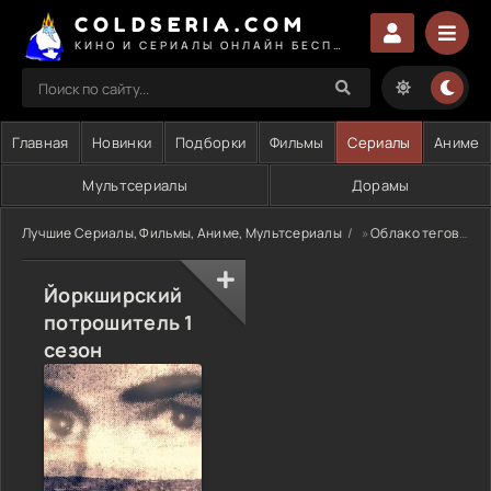
COLDSERIA.COM
КИНО И СЕРИАЛЫ ОНЛАЙН БЕСПЛАТНО
Главная
Новинки
Подборки
Фильмы
Сериалы
Аниме
Мультсериалы
Дорамы
Лучшие Сериалы, Фильмы, Аниме, Мультсериалы
»
Облако тегов
» 
Йоркширский
потрошитель 1
сезон