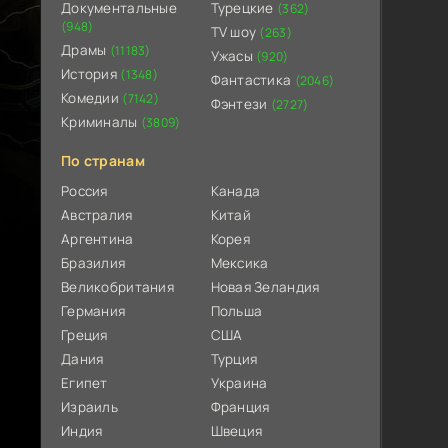
Документальные
Турецкие
(362)
(948)
TV шоу
(263)
Драмы
(11183)
Ужасы
(920)
История
(1348)
Фантастика
(2046)
Комедии
(7142)
Фэнтези
(2727)
Криминалы
(3809)
По странам
Россия
Канада
Австралия
Китай
Аргентина
Корея
Бразилия
Мексика
Великобритания
Новая Зеландия
Германия
Польша
Греция
США
Дания
Турция
Египет
Украина
Израиль
Франция
Индия
Швеция