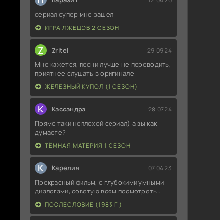
П
паразит
12.04.26
сериал супер мне зашел
ИГРА ЛЖЕЦОВ 2 СЕЗОН
Z
Zritel
29.09.24
Мне кажется, песни лучше не переводить,
приятнее слушать в оригинале
ЖЕЛЕЗНЫЙ КУПОЛ (1 СЕЗОН)
К
Кассандра
28.07.24
Прямо таки неплохой сериал) а вы как
думаете?
ТЁМНАЯ МАТЕРИЯ 1 СЕЗОН
К
Карелия
07.04.23
Прекрасный фильм, с глубокими умными
диалогами, советую всем посмотреть..
ПОСЛЕСЛОВИЕ (1983 Г.)