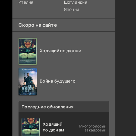
Италия
Шотландия
Япония
Скоро на сайте
Ходящий по дюнам
Война будущего
Последние обновления
Ходящий
Многоголосый
по дюнам
закадровый