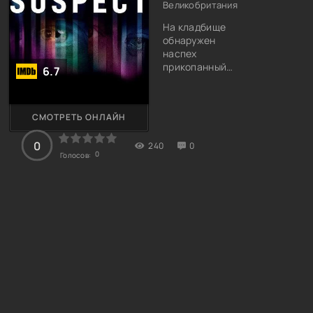
Великобритания
На кладбище
обнаружен
наспех
прикопанный
6.7
труп молодой
женщины. Кто-то
явно хотел, чтоб
СМОТРЕТЬ ОНЛАЙН
могилка была
замечена
0
240
родственниками
0
0
Голосов:
усопших,
приходящих на
погост.
Судмедэксперт
произвёл
вскрытие и
тщательный
осмотр тела.
Выводы у
эксперта
получились
странные.