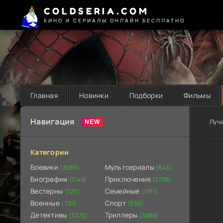
COLDSERIA.COM
КИНО И СЕРИАЛЫ ОНЛАЙН БЕСПЛАТНО
Главная
Новинки
Подборки
Фильмы
Навигация
Луч
Категории
Боевики
Мультсериалы
(3589)
(643)
Биографии
Приключения
(1149)
(2706)
Вестерны
Семейные
(122)
(1811)
Военные
Спорт
(797)
(556)
Детективы
Триллеры
(3275)
(3888)