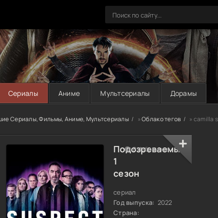
Сериалы
Аниме
Мультсериалы
Дорамы
шие Сериалы, Фильмы, Аниме, Мультсериалы
»
Облако тегов
» camilla 
Подозреваемый
В Избранное
1
сезон
сериал
Год выпуска:
2022
Страна: