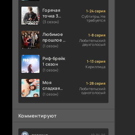
Горячая
1-24 серия
точка 3
Субтитры, Не
требуется
сезон
(3 сезон)
Любимое
1-8 серия
прошлое 1
Любительский
двухголосый
сезон
(1 сезон)
Риф-брейк
1-13 серия
1 сезон
Кириллица
(1 сезон)
Моя
1-28 серия
сладкая
Любительский
одноголосый
ложь 1
(1 сезон)
сезон
Комментируют