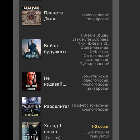
Планета
Многоголосый
Дюна
закадровый
HDrezka Studio,
Jaskier, NewComers,
Укр. HDRezka St.,
Война
Оригинальный,
будущего
Субтитры,
Одноголосый
закадровый,
Дублированный
Любительский
Не
одноголосый,
издавай ни
Многоголосый
закадровый
звука
Профессиональный
Разделитель
многоголосый
Холод 1
1-2 серия
сезон
Субтитры, Не
требуется
(1 сезон)