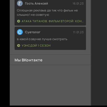
Г
Гость Алексей
16.01.23
Сплошная реклама да тик что фильм не
слышно! не советую
АТАКА ТИТАНОВ. ФИЛЬМ ВТОРОЙ: КОНЕЦ СВЕТА
С
Суетолог
11.01.23
в какой озвучке лучше смотреть
УЭНСДЭЙ 1 СЕЗОН
Мы ВКонтакте