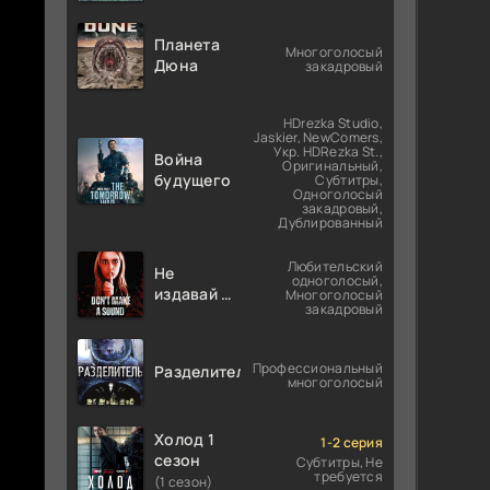
Планета
Многоголосый
Дюна
закадровый
HDrezka Studio,
Jaskier, NewComers,
Укр. HDRezka St.,
Война
Оригинальный,
будущего
Субтитры,
Одноголосый
закадровый,
Дублированный
Любительский
Не
одноголосый,
издавай ни
Многоголосый
закадровый
звука
Профессиональный
Разделитель
многоголосый
Холод 1
1-2 серия
сезон
Субтитры, Не
требуется
(1 сезон)