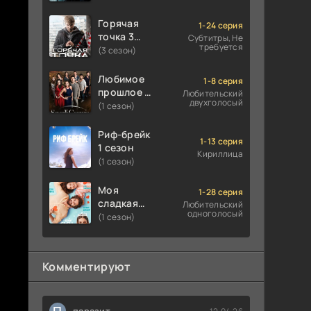
Горячая
1-24 серия
точка 3
Субтитры, Не
требуется
сезон
(3 сезон)
Любимое
1-8 серия
прошлое 1
Любительский
двухголосый
сезон
(1 сезон)
Риф-брейк
1-13 серия
1 сезон
Кириллица
(1 сезон)
Моя
1-28 серия
сладкая
Любительский
одноголосый
ложь 1
(1 сезон)
сезон
Комментируют