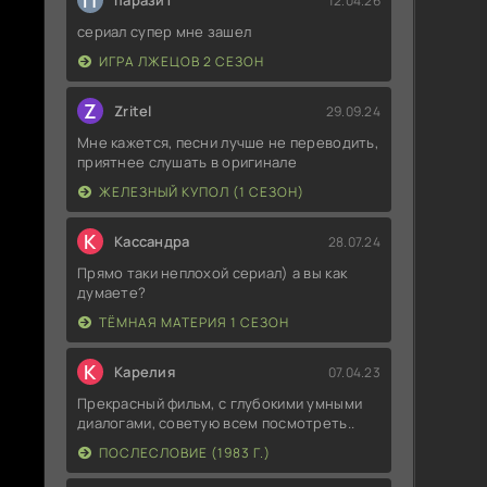
П
паразит
12.04.26
сериал супер мне зашел
ИГРА ЛЖЕЦОВ 2 СЕЗОН
Z
Zritel
29.09.24
Мне кажется, песни лучше не переводить,
приятнее слушать в оригинале
ЖЕЛЕЗНЫЙ КУПОЛ (1 СЕЗОН)
К
Кассандра
28.07.24
Прямо таки неплохой сериал) а вы как
думаете?
ТЁМНАЯ МАТЕРИЯ 1 СЕЗОН
К
Карелия
07.04.23
Прекрасный фильм, с глубокими умными
диалогами, советую всем посмотреть..
ПОСЛЕСЛОВИЕ (1983 Г.)