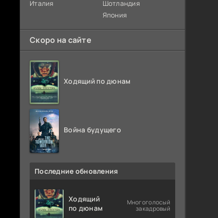
Италия
Шотландия
Япония
Скоро на сайте
Ходящий по дюнам
Война будущего
Последние обновления
Ходящий
Многоголосый
по дюнам
закадровый