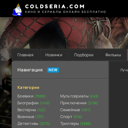
COLDSERIA.COM
КИНО И СЕРИАЛЫ ОНЛАЙН БЕСПЛАТНО
Главная
Новинки
Подборки
Фильмы
Навигация
Луч
Категории
Боевики
Мультсериалы
(3589)
(643)
Биографии
Приключения
(1149)
(2706)
Вестерны
Семейные
(122)
(1811)
Военные
Спорт
(797)
(556)
Детективы
Триллеры
(3275)
(3888)