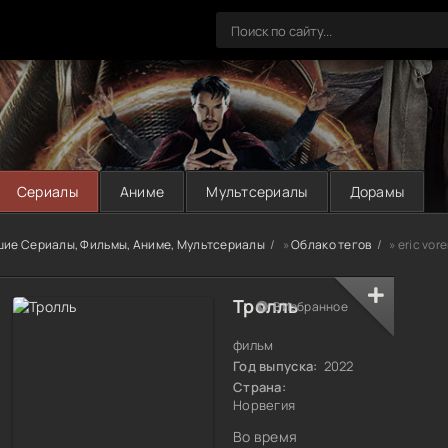
Сериалы
Аниме
Мультсериалы
Дорамы
шие Сериалы, Фильмы, Аниме, Мультсериалы
»
Облако тегов
» eric vor
Тролль
В Избранное
фильм
Год выпуска:
2022
Страна:
Норвегия
Во время