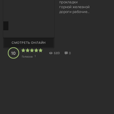
прокладки
горной железной
дороги рабочие
побеспокоили
гигантского
тролля, который
берется
наводить вокруг
хаос и погром.
СМОТРЕТЬ ОНЛАЙН
Тролль,
разумеется,
10
689
0
отталкивающий
1
Голосов:
и сказка тут не
такая уж
волшебная.
Больше - фильм-
катастрофа либо
апокалиптик с
монстром. Как он
возник в данных
местах, будет
ясно по