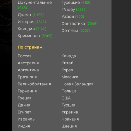
Документальные
Турецкие
(362)
(948)
TV шоу
(263)
Драмы
(11183)
Ужасы
(920)
История
(1348)
Фантастика
(2046)
Комедии
(7142)
Фэнтези
(2727)
Криминалы
(3809)
По странам
Россия
Канада
Австралия
Китай
Аргентина
Корея
Бразилия
Мексика
Великобритания
Новая Зеландия
Германия
Польша
Греция
США
Дания
Турция
Египет
Украина
Израиль
Франция
Индия
Швеция