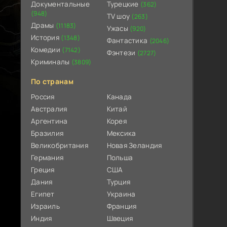
Документальные
Турецкие
(362)
(948)
TV шоу
(263)
Драмы
(11183)
Ужасы
(920)
История
(1348)
Фантастика
(2046)
Комедии
(7142)
Фэнтези
(2727)
Криминалы
(3809)
По странам
Россия
Канада
Австралия
Китай
Аргентина
Корея
Бразилия
Мексика
Великобритания
Новая Зеландия
Германия
Польша
Греция
США
Дания
Турция
Египет
Украина
Израиль
Франция
Индия
Швеция