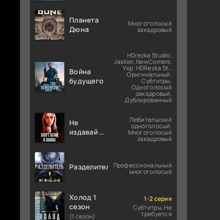
Планета
Многоголосый
Дюна
закадровый
HDrezka Studio,
Jaskier, NewComers,
Укр. HDRezka St.,
Война
Оригинальный,
будущего
Субтитры,
Одноголосый
закадровый,
Дублированный
Любительский
Не
одноголосый,
издавай ни
Многоголосый
закадровый
звука
Профессиональный
Разделитель
многоголосый
Холод 1
1-2 серия
сезон
Субтитры, Не
требуется
(1 сезон)