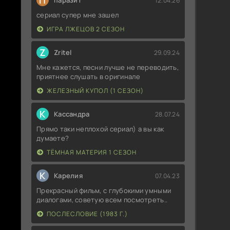
П
паразит
12.04.26
сериал супер мне зашел
ИГРА ЛЖЕЦОВ 2 СЕЗОН
Z
Zritel
29.09.24
Мне кажется, песни лучше не переводить,
приятнее слушать в оригинале
ЖЕЛЕЗНЫЙ КУПОЛ (1 СЕЗОН)
К
Кассандра
28.07.24
Прямо таки неплохой сериал) а вы как
думаете?
ТЁМНАЯ МАТЕРИЯ 1 СЕЗОН
К
Карелия
07.04.23
Прекрасный фильм, с глубокими умными
диалогами, советую всем посмотреть..
ПОСЛЕСЛОВИЕ (1983 Г.)