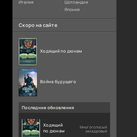
Италия
Шотландия
Япония
Скоро на сайте
Ходящий по дюнам
Война будущего
Последние обновления
Ходящий
Многоголосый
по дюнам
закадровый