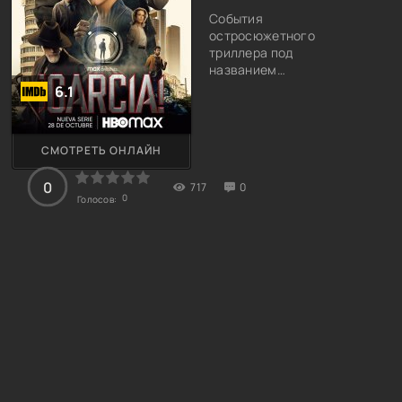
События
остросюжетного
триллера под
названием
"Гарсиа!"
6.1
разворачиваются
на территории
Испании в
СМОТРЕТЬ ОНЛАЙН
настоящее
время. Главной
0
717
0
героиней
0
Голосов:
становится
яркая и
привлекательная
девушка по
имени Антония.
Она является не
только опытной
журналисткой,
но и настоящим
борцом за
справедливость.
Она не может