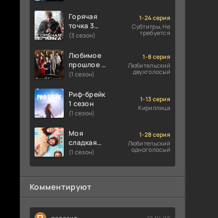
Горячая
1-24 серия
точка 3
Субтитры, Не
требуется
сезон
(3 сезон)
Любимое
1-8 серия
прошлое 1
Любительский
двухголосый
сезон
(1 сезон)
Риф-брейк
1-13 серия
1 сезон
Кириллица
(1 сезон)
Моя
1-28 серия
сладкая
Любительский
одноголосый
ложь 1
(1 сезон)
сезон
Комментируют