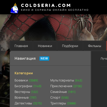
COLDSERIA.COM
КИНО И СЕРИАЛЫ ОНЛАЙН БЕСПЛАТНО
Главная
Новинки
Подборки
Фильмы
Навигация
Луч
Категории
Боевики
Мультсериалы
(3589)
(643)
Биографии
Приключения
(1149)
(2706)
Вестерны
Семейные
(122)
(1811)
Военные
Спорт
(797)
(556)
Детективы
Триллеры
(3275)
(3888)