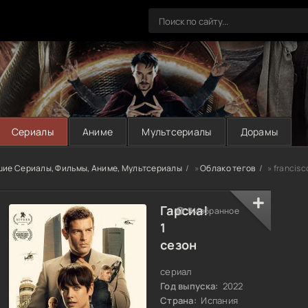
Сериалы
Аниме
Мультсериалы
Дорамы
шие Сериалы, Фильмы, Аниме, Мультсериалы
»
Облако тегов
» francisco
Гарсиа!
В Избранное
1
сезон
сериал
Год выпуска:
2022
Страна:
Испания