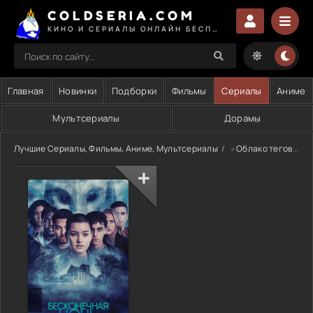
COLDSERIA.COM
КИНО И СЕРИАЛЫ ОНЛАЙН БЕСПЛАТНО
Главная
Новинки
Подборки
Фильмы
Сериалы
Аниме
Мультсериалы
Дорамы
Лучшие Сериалы, Фильмы, Аниме, Мультсериалы
»
Облако тегов
» 