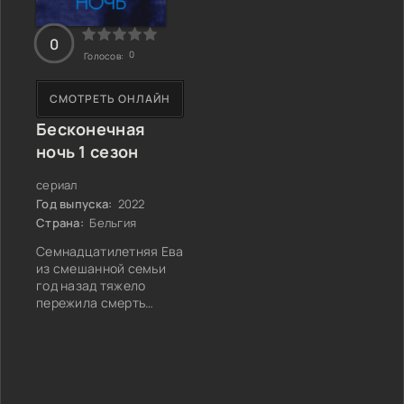
0
0
Голосов:
СМОТРЕТЬ ОНЛАЙН
Бесконечная
ночь 1 сезон
сериал
Год выпуска:
2022
Страна:
Бельгия
Семнадцатилетняя Ева
из смешанной семьи
год назад тяжело
пережила смерть
своего отца, выходца
из Японии. Переехав с
мамой в небольшой
бельгийский городок,
девушка ведет весьма