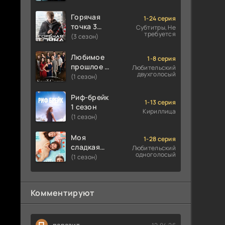
Горячая
1-24 серия
точка 3
Субтитры, Не
требуется
сезон
(3 сезон)
Любимое
1-8 серия
прошлое 1
Любительский
двухголосый
сезон
(1 сезон)
Риф-брейк
1-13 серия
1 сезон
Кириллица
(1 сезон)
Моя
1-28 серия
сладкая
Любительский
одноголосый
ложь 1
(1 сезон)
сезон
Комментируют