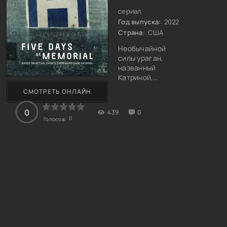
сериал
Год выпуска:
2022
Страна:
США
Необычайной
силы ураган,
названный
Катриной,
обрушился на
СМОТРЕТЬ ОНЛАЙН
Новый Орлеан
летом 2005 года,
0
439
0
мгновенно
0
Голосов:
вызвав сильное
наводнение,
затопив
большинства
домов и сделав
улицы глубокими
реками.
Спасающиеся
люди бросились
в любые
многоэтажные