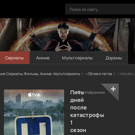
Сериалы
Аниме
Мультсериалы
Дорамы
шие Сериалы, Фильмы, Аниме, Мультсериалы
»
Облако тегов
» malube 
Пять
В Избранное
дней
после
катастрофы
1
сезон