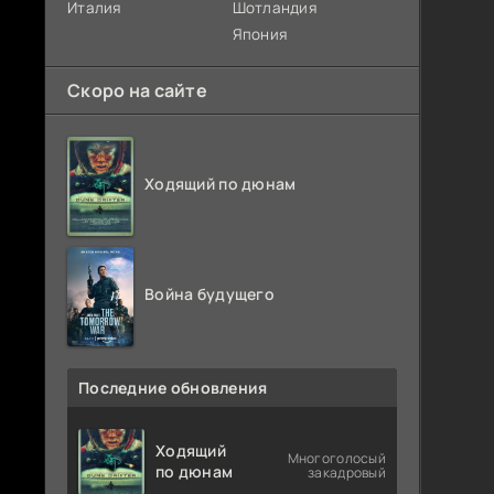
Италия
Шотландия
Япония
Скоро на сайте
Ходящий по дюнам
Война будущего
Последние обновления
Ходящий
Многоголосый
по дюнам
закадровый