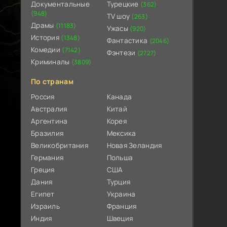
Документальные
Турецкие
(362)
(948)
TV шоу
(263)
Драмы
(11183)
Ужасы
(920)
История
(1348)
Фантастика
(2046)
Комедии
(7142)
Фэнтези
(2727)
Криминалы
(3809)
По странам
Россия
Канада
Австралия
Китай
Аргентина
Корея
Бразилия
Мексика
Великобритания
Новая Зеландия
Германия
Польша
Греция
США
Дания
Турция
Египет
Украина
Израиль
Франция
Индия
Швеция