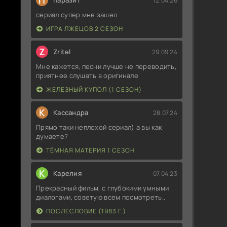
П
паразит
12.04.26
сериал супер мне зашел
ИГРА ЛЖЕЦОВ 2 СЕЗОН
Z
Zritel
29.09.24
Мне кажется, песни лучше не переводить,
приятнее слушать в оригинале
ЖЕЛЕЗНЫЙ КУПОЛ (1 СЕЗОН)
К
Кассандра
28.07.24
Прямо таки неплохой сериал) а вы как
думаете?
ТЁМНАЯ МАТЕРИЯ 1 СЕЗОН
К
Карелия
07.04.23
Прекрасный фильм, с глубокими умными
диалогами, советую всем посмотреть..
ПОСЛЕСЛОВИЕ (1983 Г.)