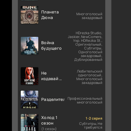
Планета
Многоголосый
Дюна
закадровый
HDrezka Studio,
Jaskier, NewComers,
Укр. HDRezka St.,
Война
Оригинальный,
будущего
Субтитры,
Одноголосый
закадровый,
Дублированный
Любительский
Не
одноголосый,
издавай ни
Многоголосый
закадровый
звука
Профессиональный
Разделитель
многоголосый
Холод 1
1-2 серия
сезон
Субтитры, Не
требуется
(1 сезон)