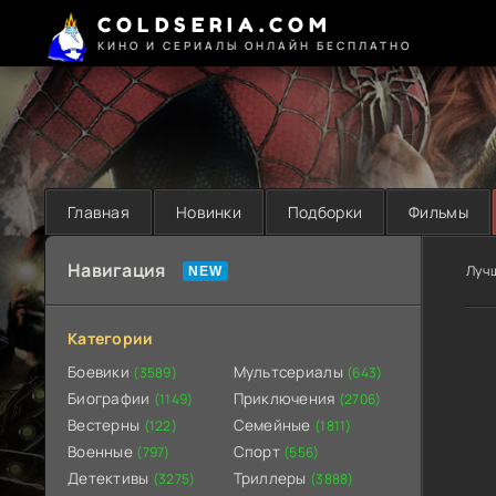
COLDSERIA.COM
КИНО И СЕРИАЛЫ ОНЛАЙН БЕСПЛАТНО
Главная
Новинки
Подборки
Фильмы
Навигация
Луч
Категории
Боевики
Мультсериалы
(3589)
(643)
Биографии
Приключения
(1149)
(2706)
Вестерны
Семейные
(122)
(1811)
Военные
Спорт
(797)
(556)
Детективы
Триллеры
(3275)
(3888)