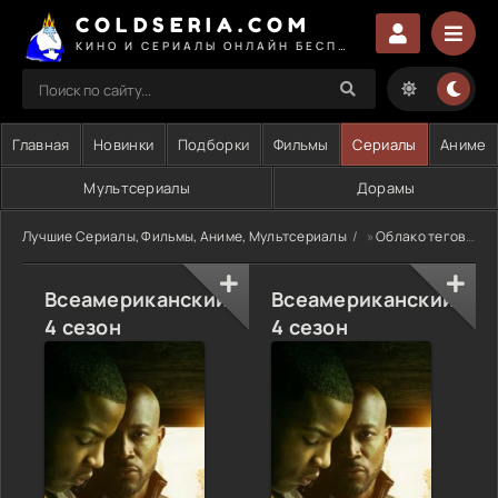
COLDSERIA.COM
КИНО И СЕРИАЛЫ ОНЛАЙН БЕСПЛАТНО
Главная
Новинки
Подборки
Фильмы
Сериалы
Аниме
Мультсериалы
Дорамы
Лучшие Сериалы, Фильмы, Аниме, Мультсериалы
»
Облако тегов
» 
Всеамериканский
Всеамериканский
4 сезон
4 сезон