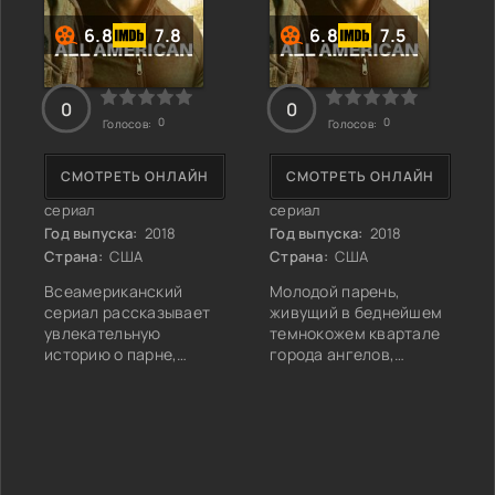
6.8
7.8
6.8
7.5
0
0
0
0
Голосов:
Голосов:
СМОТРЕТЬ ОНЛАЙН
СМОТРЕТЬ ОНЛАЙН
сериал
сериал
Год выпуска:
2018
Год выпуска:
2018
Страна:
США
Страна:
США
Всеамериканский
Молодой парень,
сериал рассказывает
живущий в беднейшем
увлекательную
темнокожем квартале
историю о парне,
города ангелов,
которого зовут
изначально не имеет
Спенсер Пейсингер.
шансов обрести
Известный в будущем
нормальную жизнь.
футболист родился в
Засилье криминала,
криминальном и
повальное вовлечение
неблагоприятном
черной молодежи в