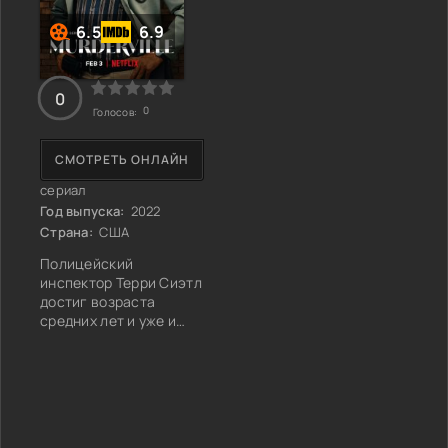
6.5
6.9
0
0
Голосов:
СМОТРЕТЬ ОНЛАЙН
сериал
Год выпуска:
2022
Страна:
США
Полицейский
инспектор Терри Сиэтл
достиг возраста
средних лет и уже и
перестал стесняться
свойственных ему
причуд, а таковые у
него имелись. А в кругу
своих коллег он
прослыл вполне