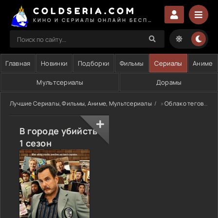
COLDSERIA.COM
КИНО И СЕРИАЛЫ ОНЛАЙН БЕСПЛАТНО
Главная
Новинки
Подборки
Фильмы
Сериалы
Аниме
Мультсериалы
Дорамы
Лучшие Сериалы, Фильмы, Аниме, Мультсериалы
»
Облако тегов
» 
В городе убийств
1 сезон