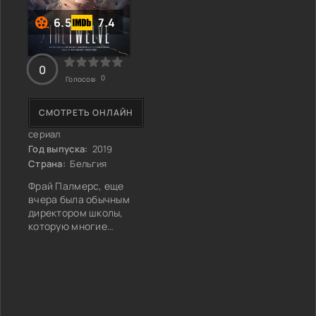
6.5
7.4
0
0
Голосов:
СМОТРЕТЬ ОНЛАЙН
сериал
Год выпуска:
2019
Страна:
Бельгия
Фрай Палмерс, еще
вчера была обычным
директором школы,
которую многие
уважали. Но сегодня
она предстает перед
судом, на котором ей
предъявляют
обвинение в двойном
убийстве. В этом