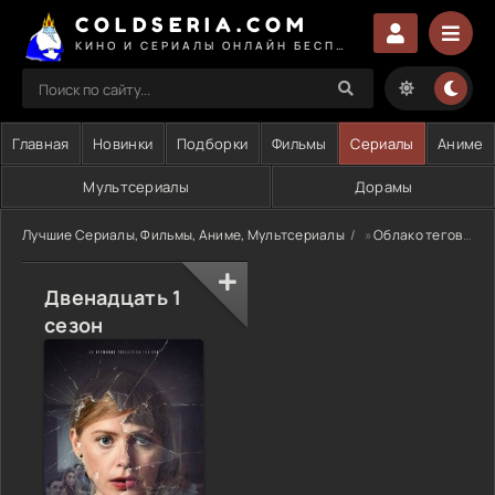
COLDSERIA.COM
КИНО И СЕРИАЛЫ ОНЛАЙН БЕСПЛАТНО
Главная
Новинки
Подборки
Фильмы
Сериалы
Аниме
Мультсериалы
Дорамы
Лучшие Сериалы, Фильмы, Аниме, Мультсериалы
»
Облако тегов
» 
Двенадцать 1
сезон