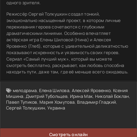
одного зрителя.
Режиссёр Сергей Толкушкин создал тонкий,
эмоционально насыщенный проект, в котором личные
переживания героев сочетаются с глубокими
драматическими линиями. Особенно впечатляет
актёрская игра Елены Шиловой (Нина) и Алексея
Яровенко (Глеб), которые с удивительной деликатностью
показывают искренность и уязвимость своих героев.
Сериал «Самый лучший муж», который вы можете
смотреть бесплатно, раскрывает, как любовь способна
находить пути, даже там, где её меньше всего ожидаешь.
мелодрама
,
Елена Шилова
,
Алексей Яровенко
,
Ксения
Мишина
,
Дмитрий Тубольцев
,
Ирина Мак
,
Николай Боклан
,
Павел Тупиков
,
Мария Хомутова
,
Владимир Гладкий
,
Сергей Толкушкин
,
Украина
Смотреть онлайн