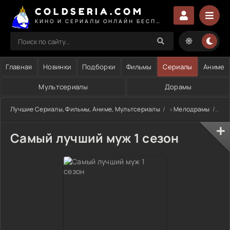
COLDSERIA.COM
КИНО И СЕРИАЛЫ ОНЛАЙН БЕСПЛАТНО
Главная
Новинки
Подборки
Фильмы
Сериалы
Аниме
Мультсериалы
Дорамы
Лучшие Сериалы, Фильмы, Аниме, Мультсериалы
»
Мелодрамы
» С
Самый лучший муж 1 сезон