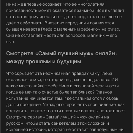
Нина же впервые осознаёт, что её многолетняя
привязанность может оказаться взаимной. Всё выглядит
по-настоящему идеально — до тех пор, пока прошлое не
даёт о себе знать. Внезапно перед ними появляется
бывшая невеста Глеба с маленьким ребёнком на руках.
Она не оставляет места для вопросов: мальчик — его
сын.
Смотрите «Самый лучший муж» онлайн:
между прошлым и будущим
Что скрывает эта неожиданная правда? Как у Глеба
оказалась семья, о которой он даже не подозревал? И
какое место найдёт себе Нина в его новой реальности,
когда её мечта о счастье была так близко? Главное
испытание начинается там, где сталкиваются любовь,
долг и прощение. У каждого героя есть своё видение, как
поступить, но ответ на эти сложные вопросы не так прост.
Смотрите сериал «Самый лучший муж» онлайн на
русском, чтобы стать свидетелем этой сложной и
искренней истории, которая не оставит равнодушным ни