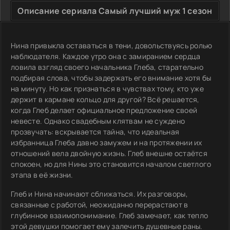
Описание сериала Самый лучший муж 1 сезон
Нина привыкла оставаться в тени, довольствуясь ролью
наблюдателя. Каждое утро она с замиранием сердца
ловила взгляд своего начальника Глеба, старательно
подбирая слова, чтобы задержать его внимание хотя бы
на минуту. Но как признаться в чувствах тому, кто уже
держит в кармане кольцо для другой? Всё решается,
когда Глеб делает официальное предложение своей
невесте. Однако свадебным клятвам не суждено
прозвучать: вскрывается тайна, что идеальная
избранница Глеба давно замужем и на протяжении их
отношений вела двойную жизнь. Глеб внешне остаётся
спокоен, но для Нины это становится началом светлого
этапа в её жизни.
Глеб и Нина начинают сближаться. Их разговоры,
связанные с работой, неожиданно перерастают в
глубинное взаимопонимание. Глеб замечает, как тепло
этой девушки помогает ему залечить душевные раны.