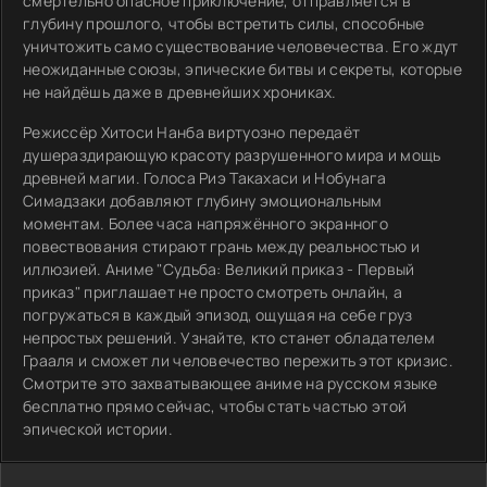
смертельно опасное приключение, отправляется в
глубину прошлого, чтобы встретить силы, способные
уничтожить само существование человечества. Его ждут
неожиданные союзы, эпические битвы и секреты, которые
не найдёшь даже в древнейших хрониках.
Режиссёр Хитоси Нанба виртуозно передаёт
душераздирающую красоту разрушенного мира и мощь
древней магии. Голоса Риэ Такахаси и Нобунага
Симадзаки добавляют глубину эмоциональным
моментам. Более часа напряжённого экранного
повествования стирают грань между реальностью и
иллюзией. Аниме "Судьба: Великий приказ - Первый
приказ" приглашает не просто смотреть онлайн, а
погружаться в каждый эпизод, ощущая на себе груз
непростых решений. Узнайте, кто станет обладателем
Грааля и сможет ли человечество пережить этот кризис.
Смотрите это захватывающее аниме на русском языке
бесплатно прямо сейчас, чтобы стать частью этой
эпической истории.