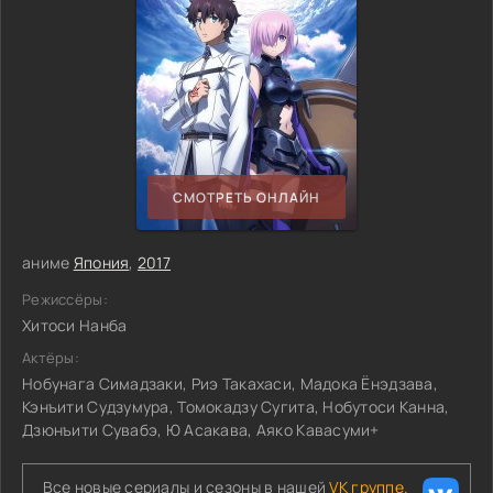
СМОТРЕТЬ ОНЛАЙН
аниме
Япония
,
2017
Режиссёры:
Хитоси Нанба
Актёры:
Нобунага Симадзаки, Риэ Такахаси, Мадока Ёнэдзава,
Кэнъити Судзумура, Томокадзу Сугита, Нобутоси Канна,
Дзюнъити Сувабэ, Ю Асакава, Аяко Кавасуми+
Все новые сериалы и сезоны в нашей
VK группе.