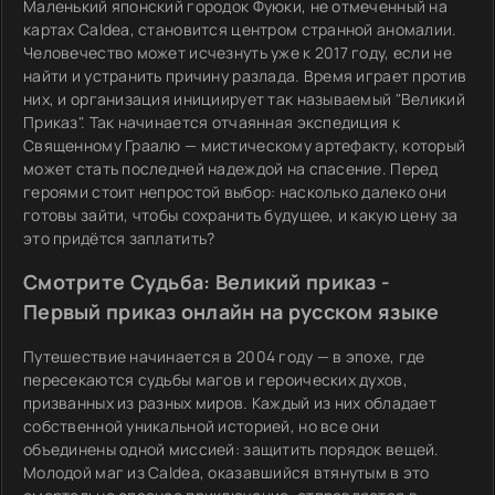
Маленький японский городок Фуюки, не отмеченный на
картах Caldea, становится центром странной аномалии.
Человечество может исчезнуть уже к 2017 году, если не
найти и устранить причину разлада. Время играет против
них, и организация инициирует так называемый "Великий
Приказ". Так начинается отчаянная экспедиция к
Священному Граалю — мистическому артефакту, который
может стать последней надеждой на спасение. Перед
героями стоит непростой выбор: насколько далеко они
готовы зайти, чтобы сохранить будущее, и какую цену за
это придётся заплатить?
Смотрите Судьба: Великий приказ -
Первый приказ онлайн на русском языке
Путешествие начинается в 2004 году — в эпохе, где
пересекаются судьбы магов и героических духов,
призванных из разных миров. Каждый из них обладает
собственной уникальной историей, но все они
объединены одной миссией: защитить порядок вещей.
Молодой маг из Caldea, оказавшийся втянутым в это