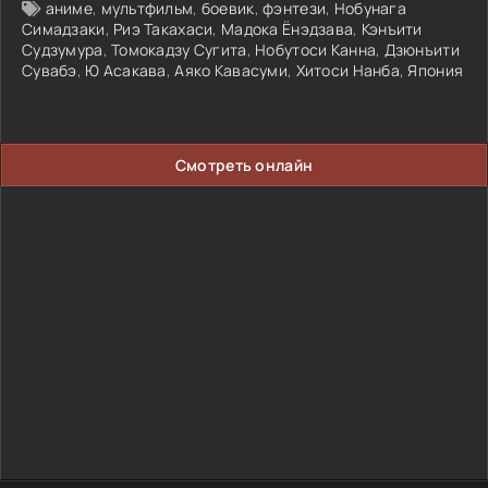
аниме
,
мультфильм
,
боевик
,
фэнтези
,
Нобунага
Симадзаки
,
Риэ Такахаси
,
Мадока Ёнэдзава
,
Кэнъити
Судзумура
,
Томокадзу Сугита
,
Нобутоси Канна
,
Дзюнъити
Сувабэ
,
Ю Асакава
,
Аяко Кавасуми
,
Хитоси Нанба
,
Япония
Смотреть онлайн