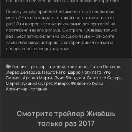
появление неизменно приковывает внимание зрителей.
Почему судьба привела Лео именно в это необычное
место? Что он скрывает, и какой план готовит на этот
раз? Эти вопросы станут ключевыми для зрителей на
протяжении всего фильма. Смотрите «Живёшь только
раз» бесплатно онлайн на русском языке — откройте
захватывающую историю, в которой финал окажется
совершенно непредсказуемым.
боевик
,
триллер
,
комедия
,
криминал
,
Питер Ланзани
,
Жерар Депардье
,
Пабло Раго
,
Дарио Лопилато
,
Уго
Сильва
,
Аранча Марти
,
Луис Брандони
,
Сантьяго Сегура
,
Мария Эухения Суарес Риверо
,
Федерико Куэва
,
Аргентина
,
Испания
Смотрите трейлер Живёшь
только раз 2017