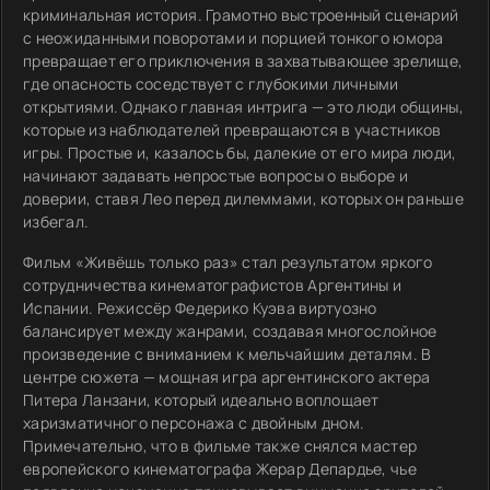
криминальная история. Грамотно выстроенный сценарий
с неожиданными поворотами и порцией тонкого юмора
превращает его приключения в захватывающее зрелище,
где опасность соседствует с глубокими личными
открытиями. Однако главная интрига — это люди общины,
которые из наблюдателей превращаются в участников
игры. Простые и, казалось бы, далекие от его мира люди,
начинают задавать непростые вопросы о выборе и
доверии, ставя Лео перед дилеммами, которых он раньше
избегал.
Фильм «Живёшь только раз» стал результатом яркого
сотрудничества кинематографистов Аргентины и
Испании. Режиссёр Федерико Куэва виртуозно
балансирует между жанрами, создавая многослойное
произведение с вниманием к мельчайшим деталям. В
центре сюжета — мощная игра аргентинского актера
Питера Ланзани, который идеально воплощает
харизматичного персонажа с двойным дном.
Примечательно, что в фильме также снялся мастер
европейского кинематографа Жерар Депардье, чье