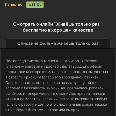
Качество:
WEB-DL
Смотреть онлайн "Живёшь только раз "
бесплатно в хорошем качестве
Описание фильма Живёшь только раз
Лео всегда считал, что жизнь — это игра, в которой
главное — вовремя и красиво сделать ход. Его аферы
восхищали мастерством, наглость поражала смелостью,
а страсть к риску казалась его врожденной стихией.
Однако однажды всё пошло не по плану: случайная
встреча с безжалостным убийцей обернулась роковой
ошибкой, и теперь уверенные шаги Лео превратились в
отчаянное бегство. Наемник, готовый выполнить любую
грязную работу, идет по его следу, и лишь время покажет,
что победит быстрее — страх или смерть.