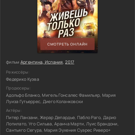
СМОТРЕТЬ ОНЛАЙН
фильм
Аргентина, Испания
,
2017
Режиссёры:
Федерико Куэва
Продюсеры:
Адольфо Бланко, Мигель Гонсалес Фамильяр, Мария
Луиза Гутьеррес, Диего Коланковски
Актёры:
Питер Ланзани, Жерар Депардье, Пабло Раго, Дарио
Лопилато, Уго Сильва, Аранча Марти, Луис Брандони,
Сантьяго Сегура, Мария Эухения Суарес Риверо+