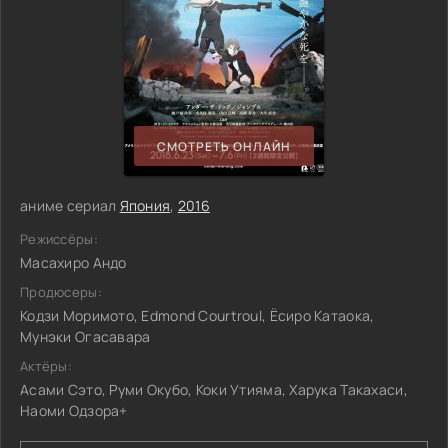
СМОТРЕТЬ ОНЛАЙН
аниме сериал
Япония
,
2016
Режиссёры:
Масахиро Андо
Продюсеры:
Кодзи Моримото, Edmond Courtroul, Ёсиро Катаока,
Мунэки Огасавара
Актёры:
Асами Сэто, Руми Окубо, Коки Утияма, Харука Такахаси,
Наоми Одзора+