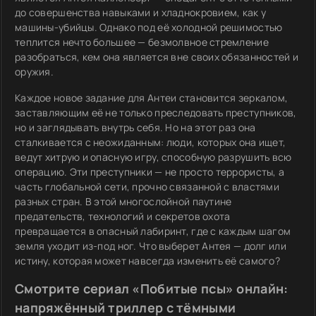
до совершенства навыками и хладнокровием, как у
машины-убийцы. Однако под её холодной решимостью
теплится нечто большее — безмолвное стремление
разобраться, кем она является вне своих обязанностей и
оружия.
Каждое новое задание для Антеи становится зеркалом,
заставляющим её не только преследовать преступников,
но и заглядывать внутрь себя. Но на этот раз она
сталкивается с неожиданным: люди, которых она ищет,
ведут хитрую и опасную игру, способную разрушить всю
операцию. Эти преступники — не просто террористы, а
часть глобальной сети, прочно связанной с властями
разных стран. В этой многослойной паутине
предательств, технологий и секретов охота
превращается в опасный лабиринт, где с каждым шагом
земля уходит из-под ног. Что выберет Антея — долг или
истину, которая может навсегда изменить её самого?
Смотрите сериал «Побитые псы» онлайн:
напряжённый триллер с тёмными