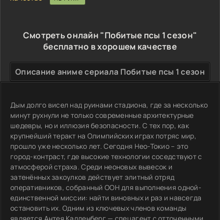
Смотреть онлайн "Побитые псы 1 сезон"
бесплатно в хорошем качестве
Описание аниме сериала Побитые псы 1 сезон
Дым долго висел над руинами стадиона, где за несколько
минут рухнули не только современные архитектурные
шедевры, но и иллюзия безопасности. С тех пор, как
крупнейший теракт на Олимпийских играх потряс мир,
прошло уже несколько лет. Сегодня Нео-Токио – это
город-контраст, где высокие технологии соседствуют с
атмосферой страха. Среди неоновых вывесок и
затенённых закоулков действует элитный отряд
оперативников, собранный ООН для выполнения одной-
единственной миссии: найти виновных и раз и навсегда
остановить их. Одним из ключевых членов команды
является Антея Калленберг — спецагент с отточенными