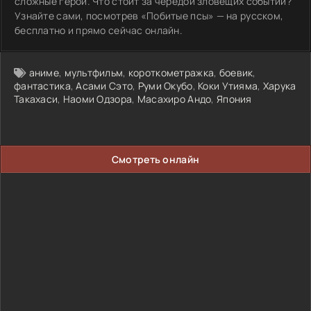
сложные герои. Что стоит за чередой зловещих событий?
Узнайте сами, посмотрев «Побитые псы» — на русском,
бесплатно и прямо сейчас онлайн.
аниме
,
мультфильм
,
короткометражка
,
боевик
,
фантастика
,
Асами Сэто
,
Руми Окубо
,
Коки Утияма
,
Харука
Такахаси
,
Наоми Одзора
,
Масахиро Андо
,
Япония
Смотреть онлайн