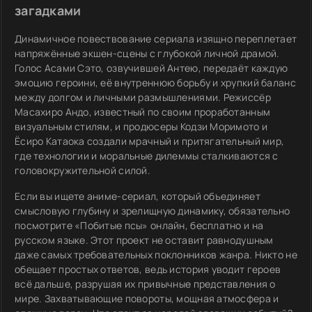
загадками
Динамичное повествование сериала изящно переплетает
напряжённые экшен-сцены с глубокой личной драмой.
Голос Асами Сэто, озвучившей Антею, передаёт каждую
эмоцию героини, её внутреннюю борьбу и хрупкий баланс
между долгом и личными размышлениями. Режиссёр
Масахиро Андо, известный по своим проработанным
визуальным стилям, и продюсеры Кодзи Моримото и
Ёсиро Катаока создали мрачный и притягательный мир,
где технологии и моральные дилеммы сталкиваются с
головокружительной силой.
Если вы ищете аниме-сериал, который объединяет
смысловую глубину и зрелищную динамику, обязательно
посмотрите «Побитые псы» онлайн, бесплатно и на
русском языке. Этот проект не оставит равнодушным
даже самых требовательных поклонников жанра. Никто не
обещает простых ответов, ведь история уводит героев
всё дальше, разрушая их привычные представления о
мире. Захватывающие повороты, мощная атмосфера и