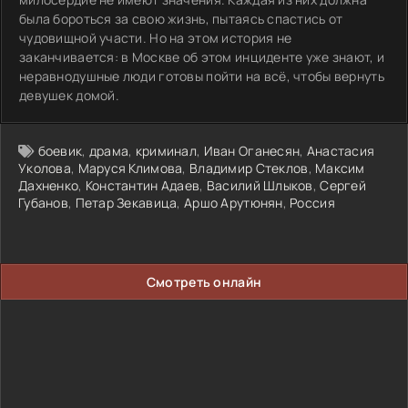
была бороться за свою жизнь, пытаясь спастись от
чудовищной участи. Но на этом история не
заканчивается: в Москве об этом инциденте уже знают, и
неравнодушные люди готовы пойти на всё, чтобы вернуть
девушек домой.
боевик
,
драма
,
криминал
,
Иван Оганесян
,
Анастасия
Уколова
,
Маруся Климова
,
Владимир Стеклов
,
Максим
Дахненко
,
Константин Адаев
,
Василий Шлыков
,
Сергей
Губанов
,
Петар Зекавица
,
Аршо Арутюнян
,
Россия
Смотреть онлайн