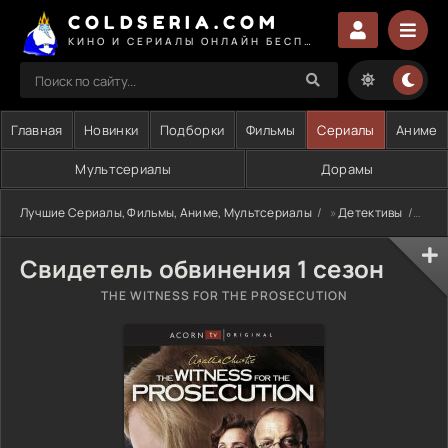
COLDSERIA.COM
КИНО И СЕРИАЛЫ ОНЛАЙН БЕСПЛАТНО
Главная
Новинки
Подборки
Фильмы
Сериалы
Аниме
Мультсериалы
Дорамы
Лучшие Сериалы, Фильмы, Аниме, Мультсериалы
»
Детективы
» Св
Свидетель обвинения 1 сезон
THE WITNESS FOR THE PROSECUTION