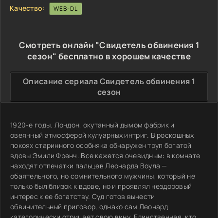
Качество:
WEB-DL
Смотреть онлайн "Свидетель обвинения 1
сезон" бесплатно в хорошем качестве
Описание сериала Свидетель обвинения 1
сезон
1920-е годы. Лондон, окутанный дымом фабрик и
овеянный атмосферой кулуарных интриг. В роскошных
покоях старинного особняка обнаружен труп богатой
вдовы Эмили Френч. Все кажется очевидным: в комнате
находят отпечатки пальцев Леонарда Воула —
обаятельного, но сомнительного мужчины, который не
только был близок к вдове, но и проявлял нездоровый
интерес к ее богатству. Суд готов вынести
обвинительный приговор, однако сам Леонард
категорически отрицает свою вину. Единственная, кто