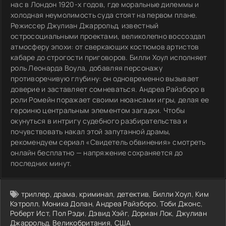
нас в Лондон 1920-х годов, где моральные дилеммы и
холодная неумолимость суда стоят на первом плане.
Режиссер Джулиан Джаррольд, известный
остросоциальными проектами, великолепно воссоздал
атмосферу эпохи: от сверкающих костюмов артистов
кабаре до строгости приговоров. Билли Хоул исполняет
роль Леонарда Воула, добавляя персонажу
противоречивую глубину: он одновременно вызывает
доверие и заставляет сомневаться. Андреа Райзборо в
роли Ромейн поражает своими нюансами игры, делая ее
героиню центральным элементом загадки. Чтобы
окунуться в интригу судебного разбирательства и
почувствовать накал этой запутанной драмы,
рекомендуем сериал «Свидетель обвинения» смотреть
онлайн бесплатно — напряжение сохраняется до
последних минут.
триллер
,
драма
,
криминал
,
детектив
,
Билли Хоул
,
Ким
Кэтролл
,
Моника Долан
,
Андреа Райзборо
,
Тоби Джонс
,
Роберт Ист
,
Пол Рэди
,
Дэвид Хэйг
,
Дориан Лок
,
Джулиан
Джаррольд
,
Великобритания
,
США