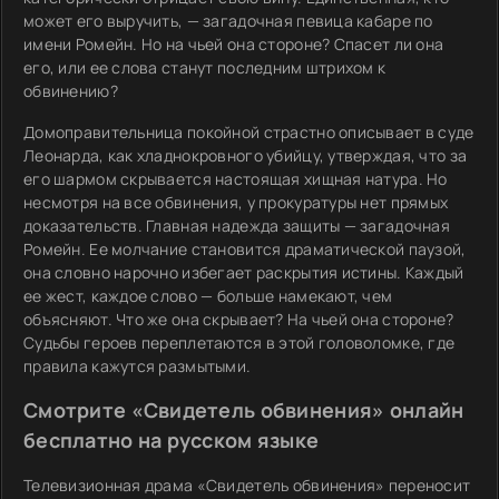
может его выручить, — загадочная певица кабаре по
имени Ромейн. Но на чьей она стороне? Спасет ли она
его, или ее слова станут последним штрихом к
обвинению?
Домоправительница покойной страстно описывает в суде
Леонарда, как хладнокровного убийцу, утверждая, что за
его шармом скрывается настоящая хищная натура. Но
несмотря на все обвинения, у прокуратуры нет прямых
доказательств. Главная надежда защиты — загадочная
Ромейн. Ее молчание становится драматической паузой,
она словно нарочно избегает раскрытия истины. Каждый
ее жест, каждое слово — больше намекают, чем
объясняют. Что же она скрывает? На чьей она стороне?
Судьбы героев переплетаются в этой головоломке, где
правила кажутся размытыми.
Смотрите «Свидетель обвинения» онлайн
бесплатно на русском языке
Телевизионная драма «Свидетель обвинения» переносит