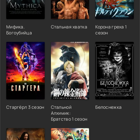
Мифика.
Стальная хватка
Корона греха 1
Богоубийца
сезон
Старгёрл 3 сезон
Стальной
Белоснежка
Алхимик:
Братство 1 сезон