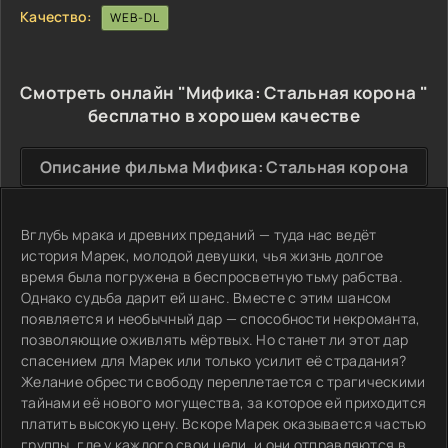
Качество:
WEB-DL
Смотреть онлайн "Мифика: Стальная корона "
бесплатно в хорошем качестве
Описание фильма Мифика: Стальная корона
Вглубь мрака и древних преданий — туда нас ведёт
история Марек, молодой девушки, чья жизнь долгое
время была погружена в беспросветную тьму рабства.
Однако судьба дарит ей шанс. Вместе с этим шансом
появляется и необычный дар — способности некроманта,
позволяющие оживлять мёртвых. Но станет ли этот дар
спасением для Марек или только усилит её страдания?
Желание обрести свободу переплетается с трагическими
тайнами её нового могущества, за которое ей приходится
платить высокую цену. Вскоре Марек оказывается частью
группы, где у каждого свои цели, и они отправляются в