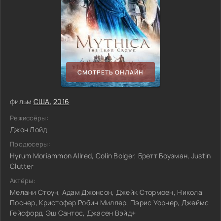
СМОТРЕТЬ ОНЛАЙН
фильм
США
,
2016
Режиссёры:
Джон Лойд
Продюсеры:
Hyrum Moriammon Allred, Colin Bolger, Бретт Боузман, Justin
Clutter
Актёры:
Мелани Стоун, Адам Джонсон, Джейк Стормоен, Никола
Поснер, Кристофер Робин Миллер, Пэрис Уорнер, Джеймс
Гейсфорд, Эш Сантос, Джасен Вэйд+