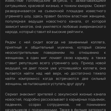
известные голливудские актрисы, с захватывающими
ситуациями, красивой жизнью, и тонким юмором. Сюжет
разворачивается на съемочной площадке известного
утреннего шоу, здесь правит баллом властная женщина,
популярная ведущая новостного канала, от которой
зависит многое, она умиляется любовью американского
народа, который ставит ей высокие рейтинги.
Рядом с ней сидит всегда не заменимый коллега,
приятный и общительный мужчина, который своим
неосмотрительным поведением по отношению к
женщинам, в один миг ломает свою карьеру, а также
ставит репутацию всего утреннего шоу. Приход новой
ведущей, не дает покоя уже устоявшейся коллеге, она
пытается найти над ней верх, но достаточно тяжело
найти компромисс когда встречаются две сильный
женщины, не пытающиеся уступать друг другу.
Сериал знакомит зрителей с закулисной жизнью канала
новостей, подробно рассказывает о карьерных подъемах,
падениях, ссорах сотрудников, не понимании
начальников с подчиненными. Также в фильме затронута