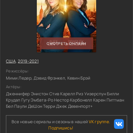
СМОТРЕТЬ ОНЛАЙН
США
,
2019-2021
Режиссёры:
Мими Ледер, Дэвид Фрэнкел, Кевин Брэй
Актёры:
Дженнифер Энистон Стив Карелл Риз Уизерспун Билли
Крудап Гугу Эмбата-Ро Нестор Карбонелл Карен Питтман
Бел Паули ДеШон Терри Джек Девенпорт+
Все новые сериалы и сезоны в нашей
VK группе.
Подпишись!