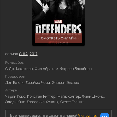
СМОТРЕТЬ ОНЛАЙН
сериал
США
,
2017
Режиссёры:
С.Дж. Кларксон, Фил Абрахам, Фэррен Блэкберн
Продюсеры:
Дэн Бакли, Джеймс Чори, Элисон Энджел
Актёры:
Чарли Кокс, Кристен Риттер, Майк Колтер, Финн Джонс,
Элоди Юнг, Джессика Хенвик, Скотт Гленн+
Все новые сериалы и сезоны в нашей
VK группе.