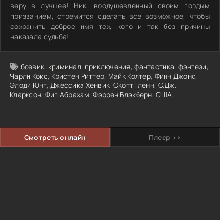
веру в лучшее! Ник, воодушевленный своим гордым
призванием, стремится сделать все возможное, чтобы
сохранить доброе имя тех, кого и так без причины
наказала судьба!
боевик
,
криминал
,
приключения
,
фантастика
,
фэнтези
,
Чарли Кокс
,
Кристен Риттер
,
Майк Колтер
,
Финн Джонс
,
Элоди Юнг
,
Джессика Хенвик
,
Скотт Гленн
,
С.Дж.
Кларксон
,
Фил Абрахам
,
Фэррен Блэкберн
,
США
Смотреть онлайн
Плеер >>