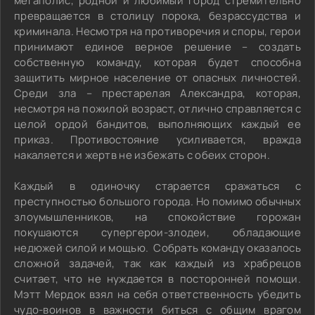
мегаполис, родной и любимый город стремительно
превращается в столицу порока, безрассудства и
криминала. Несмотря на противоречия и споры, герои
принимают единое верное решение – создать
собственную команду, которая будет способна
защитить мирное население от опасных личностей.
Среди зла – престарелая Александра, которая,
несмотря на пожилой возраст, отлично справляется с
целой ордой бандитов, выполняющих каждый ее
приказ. Противостояние усиливается, вражда
накаляется и жертв не избежать с обеих сторон.
Каждый в одиночку старается сражаться с
преступностью большого города. Но помимо обычных
злоумышленников, на спокойствие горожан
покушаются супергерои-злодеи, обладающие
недюжей силой и мощью. Собрать команду оказалось
сложной задачей, так как каждый из храбрецов
считает, что не нуждается в посторонней помощи.
Мэтт Мердок взял на себя ответственность убедить
чудо-воинов в важности биться с общим врагом