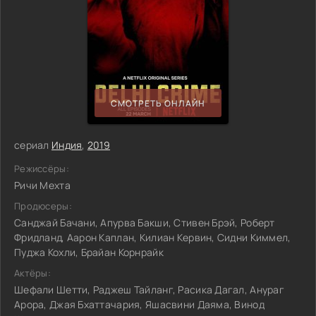
СМОТРЕТЬ ОНЛАЙН
сериал
Индия
,
2019
Режиссёры:
Ричи Мехта
Продюсеры:
Санджай Бачани, Апурва Бакши, Стивен Брэй, Роберт
Фридланд, Аарон Каплан, Килиан Кервин, Сидни Киммел,
Пуджа Кохли, Брайан Корнрайк
Актёры:
Шефали Шетти, Раджеш Тайланг, Расика Дагал, Анураг
Арора, Джая Бхаттачария, Яшасвини Даяма, Винод