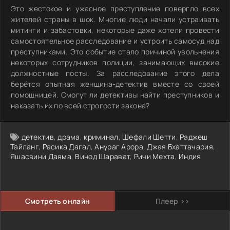
Это жестокое и ужасное преступление повергло всех
жителей страны в шок. Многие люди начали устраивать
митинги и забастовки, некоторые даже хотели провести
самостоятельное расследование и устроить самосуд над
преступниками. Это событие стало причиной увольнения
некоторых сотрудников полиции, занимающих высокие
должностные посты. За расследование этого дела
берётся опытная женщина-детектив вместе со своей
помощницей. Смогут ли детективы найти преступников и
наказать их по всей строгости закона?
детектив
,
драма
,
криминал
,
Шефали Шетти
,
Раджеш
Тайланг
,
Расика Дагал
,
Анураг Арора
,
Джая Бхаттачария
,
Яшасвини Даяма
,
Винод Шарават
,
Ричи Мехта
,
Индия
Смотреть онлайн
Плеер >>