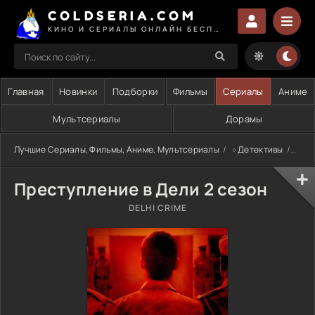
COLDSERIA.COM
КИНО И СЕРИАЛЫ ОНЛАЙН БЕСПЛАТНО
Главная
Новинки
Подборки
Фильмы
Сериалы
Аниме
Мультсериалы
Дорамы
Лучшие Сериалы, Фильмы, Аниме, Мультсериалы
»
Детективы
» Пр
Преступление в Дели 2 сезон
DELHI CRIME