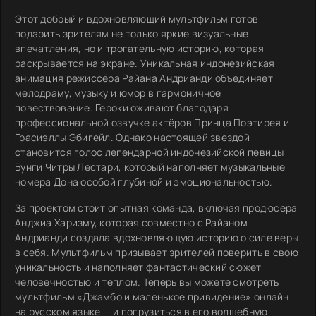
Этот добрый и вдохновляющий мультфильм готов
подарить зрителям не только яркие визуальные
впечатления, но и трогательную историю, которая
раскрывается на экране. Уникальная индонезийская
анимация режиссёра Райана Андрианди объединяет
мелодраму, музыку и юмор в гармоничное
повествование. Героки оживают благодаря
профессиональной озвучке актёров Принца Поэтирея и
Грасиэллы Эбигейл. Однако настоящей звездой
становится голос легендарной индонезийской певицы
Бунги Читры Лестари, который наполняет музыкальные
номера Дона особой глубиной и эмоциональностью.
За проектом стоит опытная команда, включая продюсера
Анджиа Харизму, которая совместно с Райаном
Андрианди создала вдохновляющую историю о силе веры
в себя. Мультфильм призывает зрителей поверить в свою
уникальность и наполняет фантастический сюжет
человечностью и теплом. Теперь вы можете смотреть
мультфильм «Джамбо и маленькое привидение» онлайн
на русском языке — и погрузиться в его волшебную