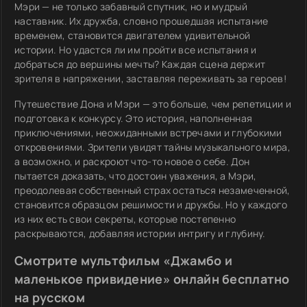
Мэри — не только забавный спутник, но и мудрый
наставник. Их дружба, словно прошедшая испытание
временем, становится двигателем удивительной
истории. Но удастся ли им пройти все испытания и
добраться до вершины мечты? Каждая сцена держит
зрителя в напряжении, заставляя переживать за героев!
Путешествие Дона и Мэри — это больше, чем репетиции и
подготовка к конкурсу. Это история, наполненная
приключениями, неожиданными встречами и глубокими
откровениями. Зрители увидят тайны музыкального мира,
а возможно, и раскроют что-то новое о себе. Дон
пытается доказать, что достоин уважения, а Мэри,
преодолевая собственный страх остаться незамеченной,
становится образцом решимости и дружбы. Но у каждого
из них есть свои секреты, которые постепенно
раскрываются, добавляя истории интригу и глубину.
Смотрите мультфильм «Джамбо и
маленькое привидение» онлайн бесплатно
на русском