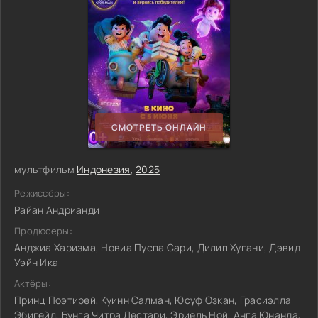
СМОТРЕТЬ ОНЛАЙН
мультфильм
Индонезия
,
2025
Режиссёры:
Райан Андрианди
Продюсеры:
Анджиа Харизма, Новиа Пуспа Сари, Дилип Хугани, Дэвид
Уэйн Ика
Актёры:
Принц Поэтирей, Куинн Салман, Юсуф Озкан, Грасиэлла
Эбигейл, Бунга Читра Лестари, Эриель Ной, Анга Юнанда,