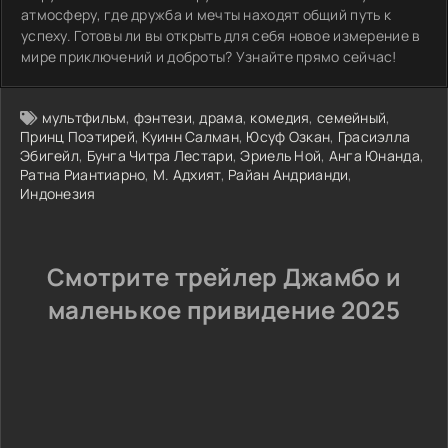
атмосферу, где дружба и мечты находят общий путь к
успеху. Готовы ли вы открыть для себя новое измерение в
мире приключений и доброты? Узнайте прямо сейчас!
мультфильм
,
фэнтези
,
драма
,
комедия
,
семейный
,
Принц Поэтирей
,
Куинн Салман
,
Юсуф Озкан
,
Грасиэлла
Эбигейл
,
Бунга Читра Лестари
,
Эриель Ной
,
Анга Юнанда
,
Ратна Риантиарно
,
М. Адхият
,
Райан Андрианди
,
Индонезия
Смотрите трейлер Джамбо и
маленькое привидение 2025