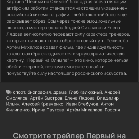
Картина "Первый на Олимпе" благодаря впечатляющим
актёрским работам становится настоящим украшением
российской кинематографии. Глеб Калюжный блестяще
раскрывает образ Юры через тонкие эмоциональные
нюансы, а мастера экрана Андрей Смоляков и Елена
Лядова великолепно передают силу характера тренеров,
которые помогают герою обрести новый путь. Режиссёр
Артём Михалков создал фильм, где индивидуальность
каждого актёра складывается в яркую драматическую
картину. "Первый на Олимпе" — это кино, которое нельзя
обойти стороной, поэтому смотрите онлайн и
почувствуйте силу настоящего российского искусства.
спорт
,
биография
,
драма
,
Глеб Калюжный
,
Андрей
Смоляков
,
Артём Быстров
,
Елена Лядова
,
Владимир
Ильин
,
Алексей Кравченко
,
Иван Стебунов
,
Антон
Филипенко
,
Ирина Паутова
,
Артём Михалков
,
Россия
Смотрите трейлер Первый на