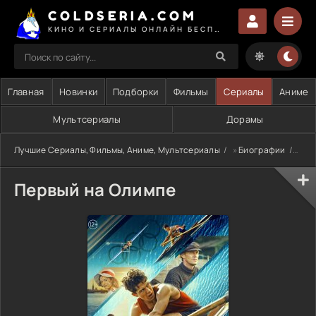
COLDSERIA.COM
КИНО И СЕРИАЛЫ ОНЛАЙН БЕСПЛАТНО
Главная
Новинки
Подборки
Фильмы
Сериалы
Аниме
Мультсериалы
Дорамы
Лучшие Сериалы, Фильмы, Аниме, Мультсериалы
»
Биографии
» Пе
Первый на Олимпе