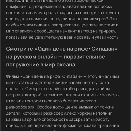
наблюдать, а стать частью этой гармонической
симфонии, одновременно задавая важные вопросы:
насколько значима роль каждого из видов, и как хрупка
природная гармония перед лицом внешних угроз? Это
глубоко задумчивое и завораживающее путешествие в
мир океанских сообществ изменит взгляд на природу,
показывая её удивительную взаимосвязь и уязвимость.
Смотрите «Один день на рифе: Сипадан»
на русском онлайн — поразительное
погружение в мир океана
Фильм «Один день на рифе: Сипадан» — это уникальный
шанс стать свидетелем жизни загадочного уголка
планеты. Смотрите онлайн, чтобы разгадать тайны
острова, который, несмотря на свои скромные размеры,
стал эпицентром мирового биологического
разнообразия. Особое восхищение вызывают тонкие
детали, которыми режиссёр Алекс Уорхэм наполнил
каждый кадр. Его способность раскрывать красоту
природы в её первозданной форме снискала признание