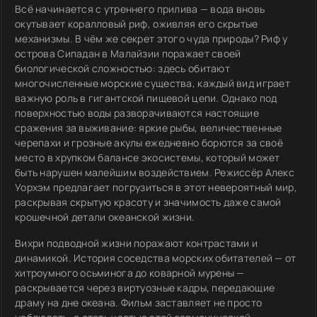
Всё начинается с утреннего прилива — вода вновь
окутывает коралловый риф, оживляя его скрытые
механизмы. В чём же секрет этого чуда природы? Риф у
острова Сипадан в Малайзии поражает своей
биологической сложностью: здесь обитают
многочисленные морские существа, каждый вид играет
важную роль в гигантской пищевой цепи. Однако под
поверхностью воды разворачиваются настоящие
сражения за выживание: яркие рыбы, величественные
черепахи и грозные акулы ежедневно борются за своё
место в хрупком балансе экосистемы, который может
быть нарушен малейшим воздействием. Режиссёр Алекс
Уорхэм предлагает погрузиться в этот невероятный мир,
раскрывая скрытую красоту и значимость даже самой
крошечной детали океанской жизни.
Вихри подводной жизни поражают контрастами и
динамикой. История соседства морских обитателей — от
хитроумного осьминога до коварной мурены —
раскрывается через виртуозные кадры, передающие
драму на дне океана. Фильм заставляет не просто