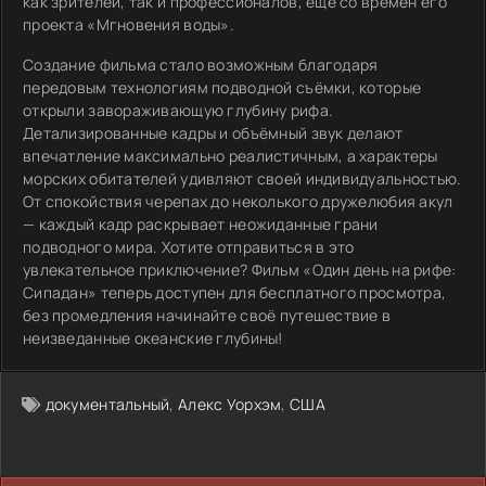
как зрителей, так и профессионалов, ещё со времён его
проекта «Мгновения воды».
Создание фильма стало возможным благодаря
передовым технологиям подводной съёмки, которые
открыли завораживающую глубину рифа.
Детализированные кадры и объёмный звук делают
впечатление максимально реалистичным, а характеры
морских обитателей удивляют своей индивидуальностью.
От спокойствия черепах до неколького дружелюбия акул
— каждый кадр раскрывает неожиданные грани
подводного мира. Хотите отправиться в это
увлекательное приключение? Фильм «Один день на рифе:
Сипадан» теперь доступен для бесплатного просмотра,
без промедления начинайте своё путешествие в
неизведанные океанские глубины!
документальный
,
Алекс Уорхэм
,
США