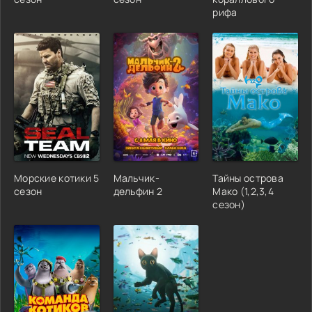
рифа
Морские котики 5
Мальчик-
Тайны острова
сезон
дельфин 2
Мако (1,2,3,4
сезон)