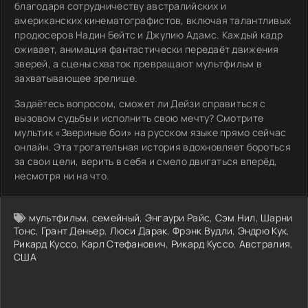
благодаря сотрудничеству австралийских и
американских кинематографистов, включая талантливых
продюсеров Надин Бейтс и Джулию Адамс. Каждый кадр
оживает, анимация фантастически передаёт движения
зверей, а сцены схваток превращают мультфильм в
захватывающее зрелище.
Задаётесь вопросом, сможет ли Дейзи справиться с
вызовом судьбы и исполнить свою мечту? Смотрите
мультик «Звериные бои» на русском языке прямо сейчас
онлайн. Эта трогательная история вдохновляет бороться
за свои цели, верить в себя и смело двигаться вперёд,
несмотря ни на что.
мультфильм
,
семейный
,
Энгаури Райс
,
Сэм Нил
,
Шарни
Тонс
,
Грант Деньер
,
Люси Дарак
,
Фрэнк Вудли
,
Эндрю Кук
,
Рикард Куссо
,
Карл Стефанович
,
Рикард Куссо
,
Австралия
,
США