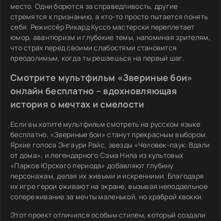
место. Одни борются за справедливость, другие
стремятся к признанию, а кто-то просто пытается понять
себя. Режиссёр Рикард Куссо мастерски переплетает
юмор, авантюризм и глубокие темы, напоминая зрителям,
что страх перед своими слабостями становится
преодолимым, когда ты решаешься на первый шаг.
Смотрите мультфильм «Звериные бои»
онлайн бесплатно – вдохновляющая
история о мечтах и смелости
Если вы хотите мультфильм смотреть на русском языке
бесплатно, «Звериные бои» станут прекрасным выбором.
Яркие голоса Энгаури Райс, звезды «Человек-паук: Вдали
от дома», и легендарного Сэма Нила из культовых
«Парков Юрского периода» добавляют глубину
персонажам, делая их живыми и искренними. Благодаря
их игре герои оживают на экране, вызывая неподдельное
сопереживание за мечты маленькой, но храброй квокки.
Этот проект отличился особым стилем, который создали