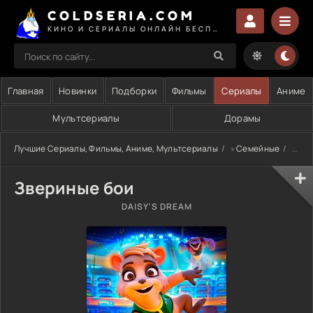
COLDSERIA.COM
КИНО И СЕРИАЛЫ ОНЛАЙН БЕСПЛАТНО
Главная
Новинки
Подборки
Фильмы
Сериалы
Аниме
Мультсериалы
Дорамы
Лучшие Сериалы, Фильмы, Аниме, Мультсериалы
»
Семейные
» Звериные бои
Звериные бои
DAISY'S DREAM