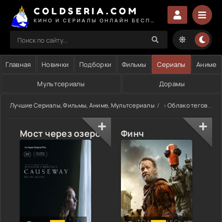
COLDSERIA.COM
КИНО И СЕРИАЛЫ ОНЛАЙН БЕСПЛАТНО
Главная
Новинки
Подборки
Фильмы
Сериалы
Аниме
Мультсериалы
Дорамы
Лучшие Сериалы, Фильмы, Аниме, Мультсериалы
»
Облако тегов
» 
Мост через озеро
Финч