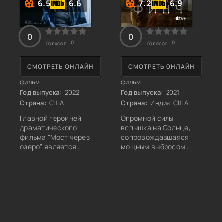
6.5
6.6
7.2
6.9
0
0
0
0
Голосов:
Голосов:
СМОТРЕТЬ ОНЛАЙН
СМОТРЕТЬ ОНЛАЙН
фильм
фильм
Год выпуска:
2022
Год выпуска:
2021
Страна:
США
Страна:
Индия, США
Главной героиней
Огромной силы
драматического
вспышка на Солнце,
фильма "Мост через
сопровождавшаяся
озеро" является
мощным выбросом
молодая женщина,
энергии, привела к
которую зовут Линси.
разрушению озонового
Действие киноленты
слоя земной
разворачивается в
атмосферы, гибели
Америке в конце
множества людей и
прошлого столетия.
животных и
Протагонист проходит
превращению
службу в вооруженных
обширных территорий