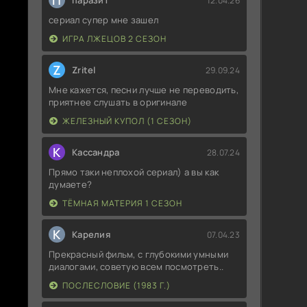
П
паразит
12.04.26
сериал супер мне зашел
ИГРА ЛЖЕЦОВ 2 СЕЗОН
Z
Zritel
29.09.24
Мне кажется, песни лучше не переводить,
приятнее слушать в оригинале
ЖЕЛЕЗНЫЙ КУПОЛ (1 СЕЗОН)
К
Кассандра
28.07.24
Прямо таки неплохой сериал) а вы как
думаете?
ТЁМНАЯ МАТЕРИЯ 1 СЕЗОН
К
Карелия
07.04.23
Прекрасный фильм, с глубокими умными
диалогами, советую всем посмотреть..
ПОСЛЕСЛОВИЕ (1983 Г.)