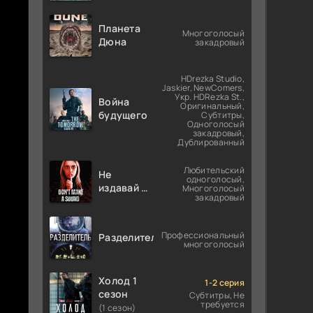
Планета
Многоголосый
Дюна
закадровый
HDrezka Studio,
Jaskier, NewComers,
Укр. HDRezka St.,
Война
Оригинальный,
будущего
Субтитры,
Одноголосый
закадровый,
Дублированный
Любительский
Не
одноголосый,
издавай ни
Многоголосый
закадровый
звука
Профессиональный
Разделитель
многоголосый
Холод 1
1-2 серия
сезон
Субтитры, Не
требуется
(1 сезон)