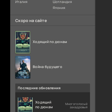
Италия
Шотландия
Япония
Скоро на сайте
Ходящий по дюнам
Война будущего
Последние обновления
Ходящий
Многоголосый
по дюнам
закадровый