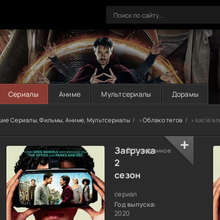
Сериалы
Аниме
Мультсериалы
Дорамы
шие Сериалы, Фильмы, Аниме, Мультсериалы
»
Облако тегов
» kacie an
Загрузка
В Избранное
2
сезон
сериал
Год выпуска:
2020