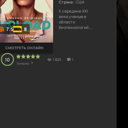
Страна:
США
К середине XXI
века ученые в
области
биотехнологий
7.5
8
наконец сумели
изготовить
устройство,
СМОТРЕТЬ ОНЛАЙН
позволяющее
перенести все
10
1 825
данные памяти
1
3
Голосов:
любого человека
на специальный
носитель, тем
самым
обеспечив
существование
личности, пусть
и в
оцифрованном
виде, после
закономерной
биологической