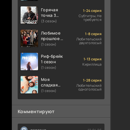
Горячая
1-24 серия
точка 3
Субтитры, Не
требуется
сезон
(3 сезон)
Любимое
1-8 серия
прошлое 1
Любительский
двухголосый
сезон
(1 сезон)
Риф-брейк
1-13 серия
1 сезон
Кириллица
(1 сезон)
Моя
1-28 серия
сладкая
Любительский
одноголосый
ложь 1
(1 сезон)
сезон
Комментируют