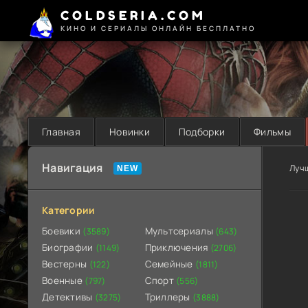
COLDSERIA.COM
КИНО И СЕРИАЛЫ ОНЛАЙН БЕСПЛАТНО
Главная
Новинки
Подборки
Фильмы
Навигация
Луч
Категории
Боевики
Мультсериалы
(3589)
(643)
Биографии
Приключения
(1149)
(2706)
Вестерны
Семейные
(122)
(1811)
Военные
Спорт
(797)
(556)
Детективы
Триллеры
(3275)
(3888)