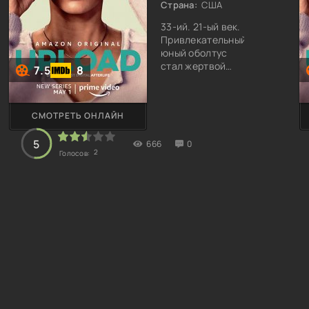
Страна:
США
33-ий. 21-ый век.
Привлекательный
юный оболтус
стал жертвой
7.5
8
автоаварии.
Нэйтан Браун
трудился в
СМОТРЕТЬ ОНЛАЙН
крупной
корпорации
5
666
айтишником.
0
2
Голосов:
Талантливый
специалист —
лентяй.
Красавчик
рассеян, витает
в облаках
вместо того,
чтобы
зарабатывать.
Программер мог
бы писать
приложения, но