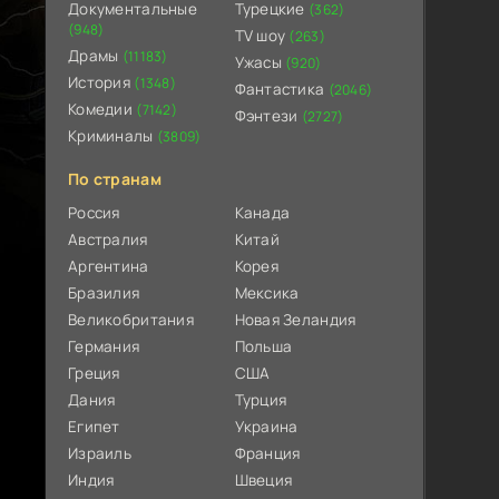
Документальные
Турецкие
(362)
(948)
TV шоу
(263)
Драмы
(11183)
Ужасы
(920)
История
(1348)
Фантастика
(2046)
Комедии
(7142)
Фэнтези
(2727)
Криминалы
(3809)
По странам
Россия
Канада
Австралия
Китай
Аргентина
Корея
Бразилия
Мексика
Великобритания
Новая Зеландия
Германия
Польша
Греция
США
Дания
Турция
Египет
Украина
Израиль
Франция
Индия
Швеция