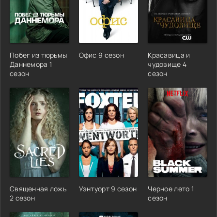
Побег из тюрьмы
Офис 9 сезон
Красавица и
Даннемора 1
чудовище 4
сезон
сезон
Священная ложь
Уэнтуорт 9 сезон
Черное лето 1
2 сезон
сезон