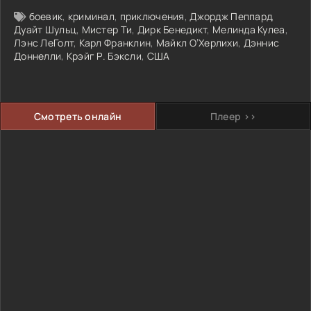
боевик
,
криминал
,
приключения
,
Джордж Пеппард
,
Дуайт Шульц
,
Мистер Ти
,
Дирк Бенедикт
,
Мелинда Кулеа
,
Лэнс ЛеГолт
,
Карл Франклин
,
Майкл О’Херлихи
,
Дэннис
Доннелли
,
Крэйг Р. Бэксли
,
США
Смотреть онлайн
Плеер >>