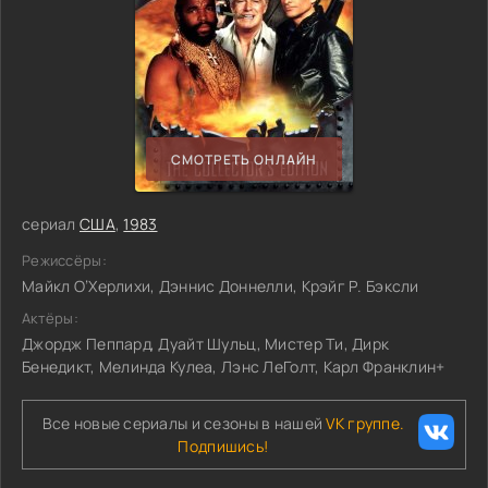
СМОТРЕТЬ ОНЛАЙН
сериал
США
,
1983
Режиссёры:
Майкл О’Херлихи, Дэннис Доннелли, Крэйг Р. Бэксли
Актёры:
Джордж Пеппард, Дуайт Шульц, Мистер Ти, Дирк
Бенедикт, Мелинда Кулеа, Лэнс ЛеГолт, Карл Франклин+
Все новые сериалы и сезоны в нашей
VK группе.
Подпишись!