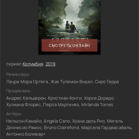
СМОТРЕТЬ ОНЛАЙН
сериал
Колумбия
,
2019
Режиссёры:
Лаура Мора Ортега, Жак Тулемон Видал, Сиро Герра
Продюсеры:
Андрес Кальдерон, Кристиан Конти, Хорхе Дорадо,
Хулиана Флорес, Перла Мартинез, Mirlanda Torres
Актёры:
Нельсон Камайо, Angela Cano, Хуана дель Рио, Мигель
Дионисио Рамос, Bruno Clairefond, Марсела Гардеасабаль,
Антонио Боливар+