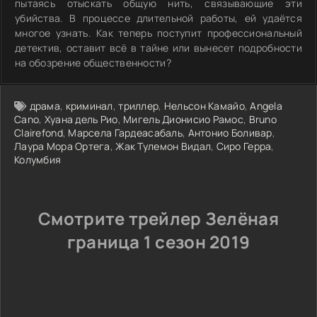
пытаясь отыскать общую нить, связывающие эти
убийства. В процессе длительной работы, ей удаётся
многое узнать. Как теперь поступит профессиональный
детектив, оставит всё в тайне или вынесет подробности
на обозрение общественности?
драма
,
криминал
,
триллер
,
Нельсон Камайо
,
Angela
Cano
,
Хуана дель Рио
,
Мигель Дионисио Рамос
,
Bruno
Clairefond
,
Марсела Гардеасабаль
,
Антонио Боливар
,
Лаура Мора Ортега
,
Жак Тулемон Видал
,
Сиро Герра
,
Колумбия
Смотрите трейлер Зелёная
граница 1 сезон 2019