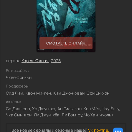
СМОТРЕТЬ ОНЛАЙН
сериал
Корея Южная
,
2025
Режиссёры:
Чхве Сон-ын
Продюсеры:
Сид Лим, Квон Ми-гён, Ким Джон-хван, Сон Ён-хон
Актёры:
Со Джи-соп, Хо Джун-хо, Ан Гиль-ган, Кон Мён, Чху Ён-у,
Чха Сын-вон, Ли Джун-хёк, Ли Бом-су, Чо Хан-чхоль+
Все новые сериалы и сезоны в нашей
VK группе.