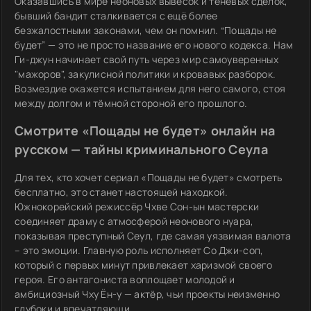
Оказавшись в мире неоновых вывесок и теневых сделок,
бывший бандит сталкивается с ещё более
безжалостными законами, чем он помнил. “Пощады не
будет” — это не просто название его нового кодекса. Нам
Ги-джун начинает свой путь через мир самоуверенных
"мажоров", закулисной политики и кровавых разборок.
Возмездие окажется испытанием для него самого, стоя
между долгом и тёмной стороной его прошлого.
Смотрите «Пощады не будет» онлайн на
русском — тайны криминального Сеула
Для тех, кто хочет сериал «Пощады не будет» смотреть
бесплатно, это станет настоящей находкой.
Южнокорейский режиссёр Чхве Сон-ын мастерски
соединяет драму с атмосферой неонового нуара,
показывая преступный Сеул, где самая уязвимая валюта
– это эмоции. Главную роль исполняет Со Джи-соп,
который с первых минут привлекает харизмой своего
героя. Его антагониста воплощает молодой и
амбициозный Чху Ён-у — актёр, чьи проекты неизменно
глубоки и впечатляющи.