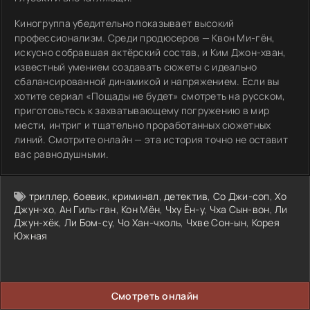
Киногруппа убедительно показывает высокий
профессионализм. Среди продюсеров — Квон Ми-гён,
искусно собравшая актёрский состав, и Ким Джон-хван,
известный умением создавать сюжеты с идеально
сбалансированной динамикой и напряжением. Если вы
хотите сериал «Пощады не будет» смотреть на русском,
приготовьтесь к захватывающему погружению в мир
мести, интриг и тщательно проработанных сюжетных
линий. Смотрите онлайн — эта история точно не оставит
вас равнодушными.
триллер
,
боевик
,
криминал
,
детектив
,
Со Джи-соп
,
Хо
Джун-хо
,
Ан Гиль-ган
,
Кон Мён
,
Чху Ён-у
,
Чха Сын-вон
,
Ли
Джун-хёк
,
Ли Бом-су
,
Чо Хан-чхоль
,
Чхве Сон-ын
,
Корея
Южная
Смотреть онлайн