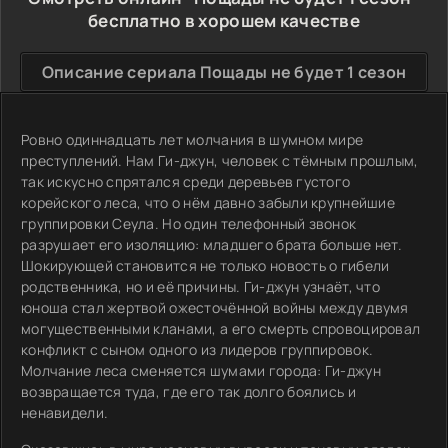
бесплатно в хорошем качестве
Описание сериала Пощады не будет 1 сезон
Ровно одиннадцать лет молчания в шумном мире
преступлений. Нам Ги-джун, человек с тёмным прошлым,
так искусно спрятался среди деревьев густого
корейского леса, что о нём давно забыли крупнейшие
группировки Сеула. Но один телефонный звонок
разрушает его изоляцию: младшего брата больше нет.
Шокирующей становится не только новость о гибели
родственника, но и её причины. Ги-джун узнаёт, что
юноша стал жертвой ожесточённой войны между двумя
могущественными кланами, а его смерть спровоцировал
конфликт с сыном одного из лидеров группировок.
Молчание леса сменяется шумами города: Ги-джун
возвращается туда, где его так долго боялись и
ненавидели.