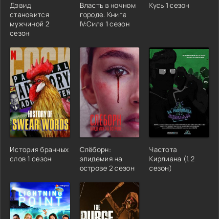
Дэвид
Власть в ночном
Кусь 1 сезон
становится
городе. Книга
мужчиной 2
IV:Сила 1 сезон
сезон
История бранных
Слёборн:
Частота
слов 1 сезон
эпидемия на
Кирлиана (1,2
острове 2 сезон
сезон)