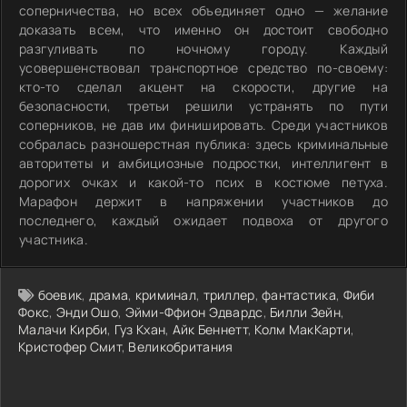
соперничества, но всех объединяет одно — желание
доказать всем, что именно он достоит свободно
разгуливать по ночному городу. Каждый
усовершенствовал транспортное средство по-своему:
кто-то сделал акцент на скорости, другие на
безопасности, третьи решили устранять по пути
соперников, не дав им финишировать. Среди участников
собралась разношерстная публика: здесь криминальные
авторитеты и амбициозные подростки, интеллигент в
дорогих очках и какой-то псих в костюме петуха.
Марафон держит в напряжении участников до
последнего, каждый ожидает подвоха от другого
участника.
боевик
,
драма
,
криминал
,
триллер
,
фантастика
,
Фиби
Фокс
,
Энди Ошо
,
Эйми-Ффион Эдвардс
,
Билли Зейн
,
Малачи Кирби
,
Гуз Кхан
,
Айк Беннетт
,
Колм МакКарти
,
Кристофер Смит
,
Великобритания