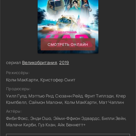
СМОТРЕТЬ ОНЛАЙН
сериал
Великобритания
,
2019
Режиссёры:
Колм МакКарти, Кристофер Смит
Продюсеры:
Уилл Гулд, Мэттью Рид, Сюзанн Рейд, Фрит Типлэди, Клер
Кэмпбелл, Саймон Малони, Колм МакКарти, Мат Чаплин
Актёры:
Фиби Фокс, Энди Ошо, Эйми-Ффион Эдвардс, Билли Зейн,
Малачи Кирби, Гуз Кхан, Айк Беннетт+